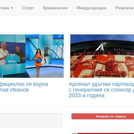
итика
Спорт
Криминални
Международни
Развлече
фициално си върна
Арсенал удължи партньо
лав Иванов
с генералния си спонсор 
2033-а година
Новини по темата