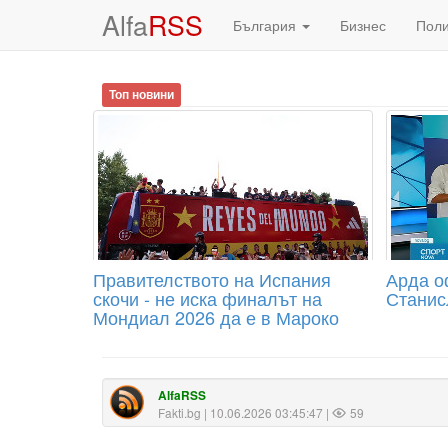
Alfa
RSS
България
Бизнес
Пол
Топ новини
Правителството на Испания
Арда о
скочи - не иска финалът на
Станис
Мондиал 2026 да е в Мароко
AlfaRSS
Fakti.bg
| 10.06.2026 03:45:47 |
59