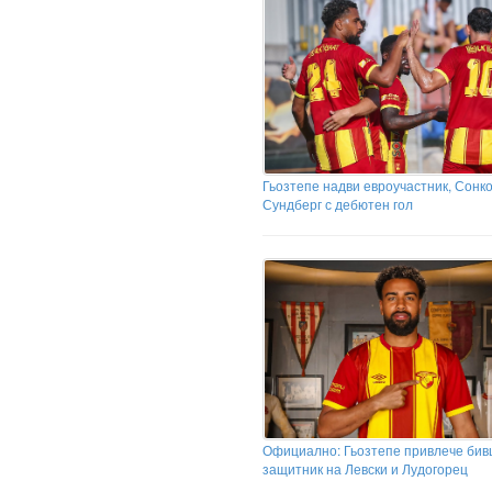
Гьозтепе надви евроучастник, Сонк
Сундберг с дебютен гол
Официално: Гьозтепе привлече би
защитник на Левски и Лудогорец