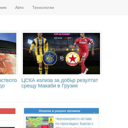
ние
Авто
Технологии
рството
ЦСКА излиза за добър резултат
до
срещу Макаби в Грузия
Новини в реално времеss
Черноморието остава
по-прохладно: Бургас с