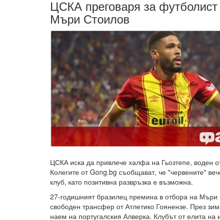
ЦСКА преговаря за футболист 
Мъри Стоилов
ЦСКА иска да привлече халфа на Гьозтепе, воден о
Колегите от Gong.bg съобщават, че "червените" веч
клуб, като позитивна развръзка е възможна.
27-годишният бразилец премина в отбора на Мъри 
свободен трансфер от Атлетико Гоянензе. През зи
наем на португалския Алверка. Клубът от елита на