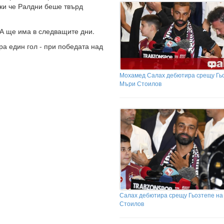
еки че Ралдни беше твърд
А ще има в следващите дни.
ра един гол - при победата над
Мохамед Салах дебютира срещу Гь
Мъри Стоилов
Салах дебютира срещу Гьозтепе н
Стоилов