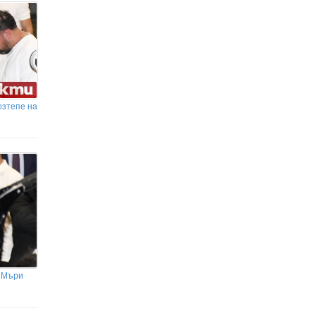
озтепе на
а Мъри