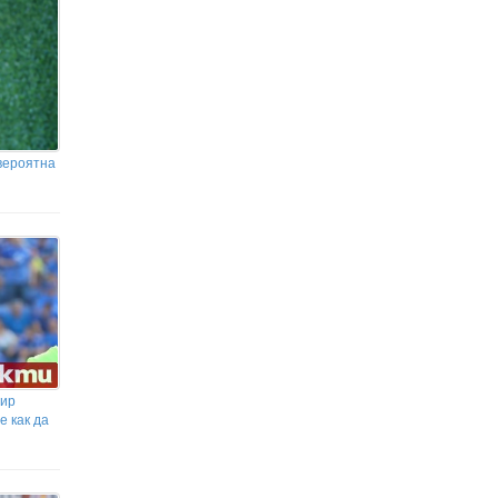
вероятна
мир
е как да