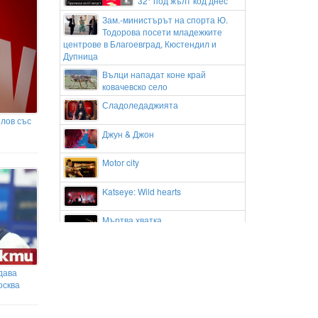
32° под жълт код днес
Зам.-министърът на спорта Ю.
Тодорова посети младежките
центрове в Благоевград, Кюстендил и
Дупница
Вълци нападат коне край
ковачевско село
Сладоледаджията
лов със
Джун & Джон
Motor city
Katseye: Wild hearts
Мъртва хватка
Емоционално сбогуване: Гаел
Монфис изигра последния си мач
дава
в Канада и трогна феновете
осква
Андриан Краев и Апоел Тел Авив
с нова победа в Европа