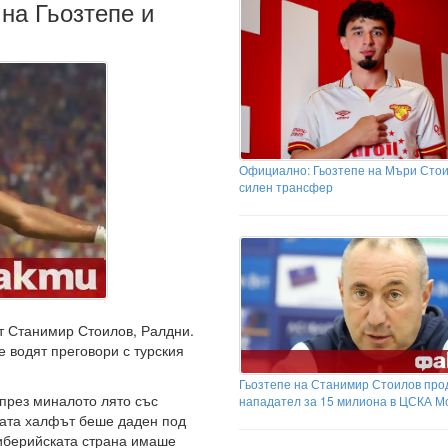
на Гьозтепе и
Официално: Гьозтепе на Мъри Стои
силен трансфер
т Станимир Стоилов, Ралдни.
е водят преговори с турския
Гьозтепе на Станимир Стоилов про
през миналото лято със
нападател за 15 милиона в ЦСКА М
мата халфът беше даден под
 иберийската страна имаше