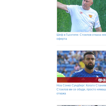
Шеф в Гьозтепе: Стоилов отказа не
оферта
Ноа Сонко Сундберг: Когато Стани
Стоилов ми се обади, просто нямаш
откажа