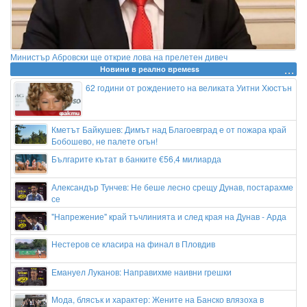
Министър Абровски ще открие лова на прелетен дивеч
Новини в реално времеss
62 години от рождението на великата Уитни Хюстън
Кметът Байкушев: Димът над Благоевград е от пожара край
Бобошево, не палете огън!
Българите кътат в банките €56,4 милиарда
Александър Тунчев: Не беше лесно срещу Дунав, постарахме
се
"Напрежение" край тъчлинията и след края на Дунав - Арда
Нестеров се класира на финал в Пловдив
Емануел Луканов: Направихме наивни грешки
Мода, блясък и характер: Жените на Банско влязоха в