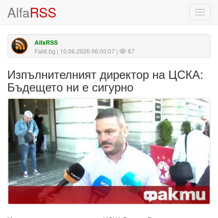
Alfa
RSS
Toggl
navig
AlfaRSS
Fakti.bg
| 10.06.2026 06:00:07 |
67
Изпълнителният директор на ЦСКА:
Бъдещето ни е сигурно