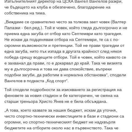
Изпълнителният директор на ЦСКА Вангел Вангелов разкри,
че бъдещето на клуба е обезпечено, благодарение на
собственика на тима.
„Виждаме се сравнително често за толкова зает човек (Валтер
Папазки - бел.ред.). Той е човек, който гледа дългосрочно и не
приема една загуба от отбор като Септември като трагедия.
Не искам да подценявам отбора на Септември, те са с по-
скромни възможности и претенции. Той не прави трагедии от
една загуба, нито пък изпада в другата крайност след някоя
победа срещу водещите отбори. Той е човек, който каквото се
е захванал да прави, го е докарвал до край. Така че визията
му е дългосрочна и това ни дава спокойствие, въпреки
подобни загуби, да работим в нормална обстановка“, сподели
Вангелов в подкаста „Код спорт“.
Той сподели подробности за изискването за регистрация на
феновете за новия стадион и бе категоричен, че смяна на
старши треньора Христо Янев не е била обсъждана.
„А това, което казвате за нашия бюджет, искам да уточня,
чисто спортно-технически инвестициите в бази и стадиони са
огромни, но спортно-техническият бюджет не надхвърля
бюджетите на отборите около нас в първенството. Така че