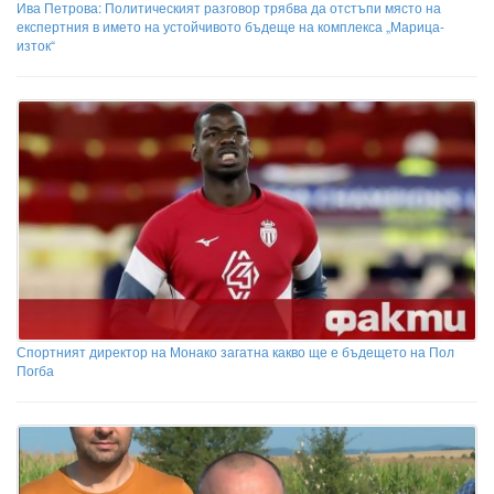
Ива Петрова: Политическият разговор трябва да отстъпи място на
експертния в името на устойчивото бъдеще на комплекса „Марица-
изток“
Спортният директор на Монако загатна какво ще е бъдещето на Пол
Погба