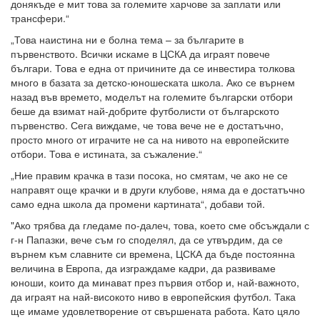
донякъде е мит това за големите харчове за заплати или
трансфери.“
„Това наистина ни е болна тема – за българите в
първенството. Всички искаме в ЦСКА да играят повече
българи. Това е една от причините да се инвестира толкова
много в базата за детско-юношеската школа. Ако се върнем
назад във времето, моделът на големите български отбори
беше да взимат най-добрите футболисти от българското
първенство. Сега виждаме, че това вече не е достатъчно,
просто много от играчите не са на нивото на европейските
отбори. Това е истината, за съжаление.“
„Ние правим крачка в тази посока, но смятам, че ако не се
направят още крачки и в други клубове, няма да е достатъчно
само една школа да промени картината“, добави той.
"Ако трябва да гледаме по-далеч, това, което сме обсъждали с
г-н Папазки, вече съм го споделял, да се утвърдим, да се
върнем към славните си времена, ЦСКА да бъде постоянна
величина в Европа, да изграждаме кадри, да развиваме
юноши, които да минават през първия отбор и, най-важното,
да играят на най-високото ниво в европейския футбол. Така
ще имаме удовлетворение от свършената работа. Като цяло