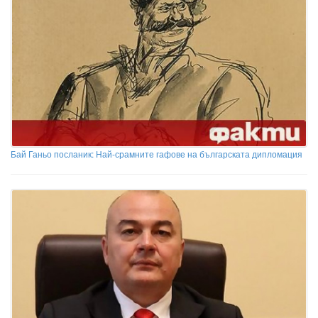
Бай Ганьо посланик: Най-срамните гафове на българската дипломация