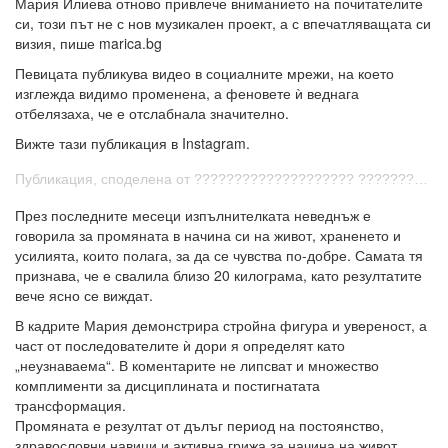
Мария Илиева отново привлече вниманието на почитателите
си, този път не с нов музикален проект, а с впечатляващата си
визия, пише marica.bg
Певицата публикува видео в социалните мрежи, на което
изглежда видимо променена, а феновете ѝ веднага
отбелязаха, че е отслабнала значително.
Вижте тази публикация в Instagram.
Публикация, споделена от ???????????????????? ???????????????????????? (@maria_ilieva_official)
През последните месеци изпълнителката неведнъж е
говорила за промяната в начина си на живот, храненето и
усилията, които полага, за да се чувства по-добре. Самата тя
признава, че е свалила близо 20 килограма, като резултатите
вече ясно се виждат.
В кадрите Мария демонстрира стройна фигура и увереност, а
част от последователите ѝ дори я определят като
„неузнаваема“. В коментарите не липсват и множество
комплименти за дисциплината и постигнатата
трансформация.
Промяната е резултат от дълъг период на постоянство,
здравословни навици и активна грижа за начина на живот,