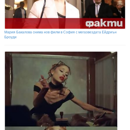
Мария Бакалова снима нов филм в София с мегазвездата Ейдриън
Броуди