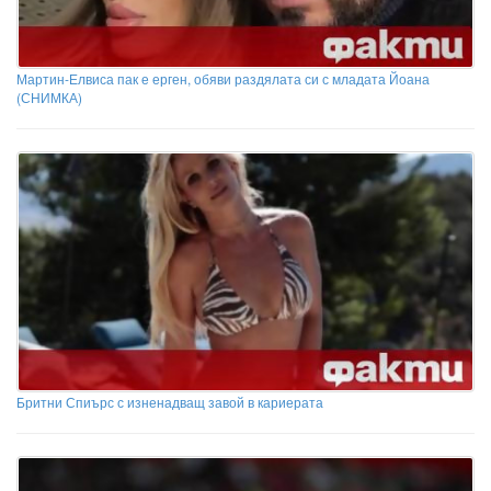
Мартин-Елвиса пак е ерген, обяви раздялата си с младата Йоана
(СНИМКА)
Бритни Спиърс с изненадващ завой в кариерата