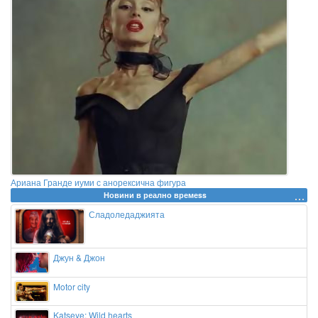
Ариана Гранде иуми с анорексична фигура
Новини в реално времеss
Сладоледаджията
Джун & Джон
Motor city
Katseye: Wild hearts