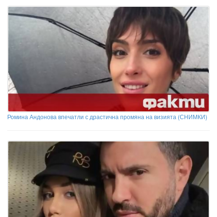
Ромина Андонова впечатли с драстична промяна на визията (СНИМКИ)