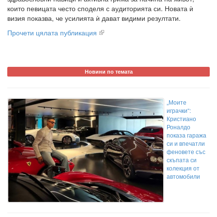
които певицата често споделя с аудиторията си. Новата ѝ
визия показва, че усилията ѝ дават видими резултати.
Прочети цялата публикация
Новини по темата
„Моите
играчки“:
Кристиано
Роналдо
показа гаража
си и впечатли
феновете със
скъпата си
колекция от
автомобили