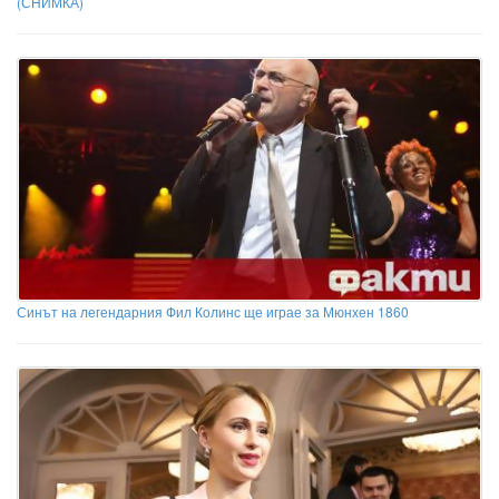
(СНИМКА)
Синът на легендарния Фил Колинс ще играе за Мюнхен 1860