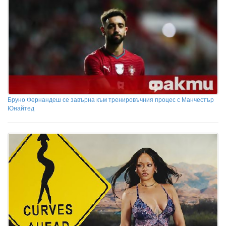
Бруно Фернандеш се завърна към тренировъчния процес с Манчестър
Юнайтед