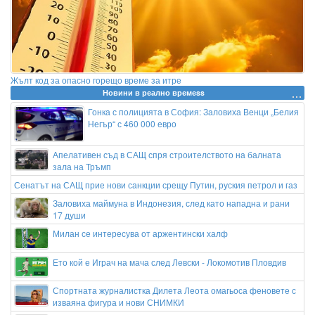
Жълт код за опасно горещо време за итре
Новини в реално времеss
Гонка с полицията в София: Заловиха Венци „Белия
Негър“ с 460 000 евро
Апелативен съд в САЩ спря строителството на балната
зала на Тръмп
Сенатът на САЩ прие нови санкции срещу Путин, руския петрол и газ
Заловиха маймуна в Индонезия, след като нападна и рани
17 души
Милан се интересува от аржентински халф
Ето кой е Играч на мача след Левски - Локомотив Пловдив
Спортната журналистка Дилета Леота омагьоса феновете с
изваяна фигура и нови СНИМКИ