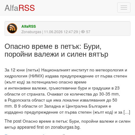
Alfa
RSS
Toggl
navig
AlfaRSS
Zonaburgas
| 11.06.2026 12:47:29 |
57
Опасно време в петък: Бури,
поройни валежи и силен вятър
За 12 юни (петък) Националният институт по метеорология и
хидрология (НИМХ) издава предупреждение от първа степен
(жълт код) за потенциално опасно време
и интензивни валежи, гръмотевични бури и градушки в 23
области от страната. Очакват се количества до 30-35 mm,
в Родопската област ще има локални извалявания до 50
mm. В 9 области от Западна и Централна България е
издадено предупреждение от първа степен (жълт код) и за […]
The post Опасно време в петък: Бури, поройни валежи и силен
вятър appeared first on zonaburgas.bg.