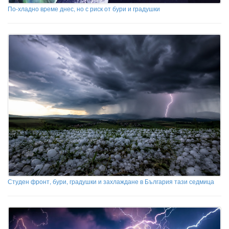
По-хладно време днес, но с риск от бури и градушки
Студен фронт, бури, градушки и захлаждане в България тази седмица