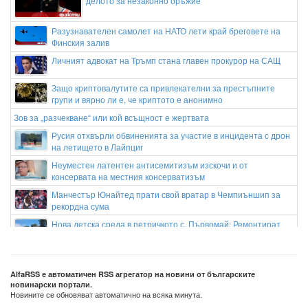
делото за незаконно оръжие
Разузнавателен самолет на НАТО лети край бреговете на
Финския залив
Личният адвокат на Тръмп стана главен прокурор на САЩ
Защо криптовалутите са привлекателни за престъпните
групи и вярно ли е, че криптото е анонимно
Зов за „разчекване“ или кой всъщност е жертвата
Русия отхвърли обвиненията за участие в инцидента с дрон
на летището в Лайпциг
Неуместен латентен антисемитизъм изскочи и от
консервата на местния консерватизъм
Манчестър Юнайтед прати свой вратар в Чемпиъншип за
рекордна сума
Нова детска среда в петричкото с. Първомай: Ремонтират
основно яслената сграда към ДГ „Синчец“
Бащата на Рийз Уидърспун влезе в болница след тежко
падане
AlfaRSS е автоматичен RSS агрегатор на новини от българските
новинарски портали.
Новините се обновяват автоматично на всяка минута.