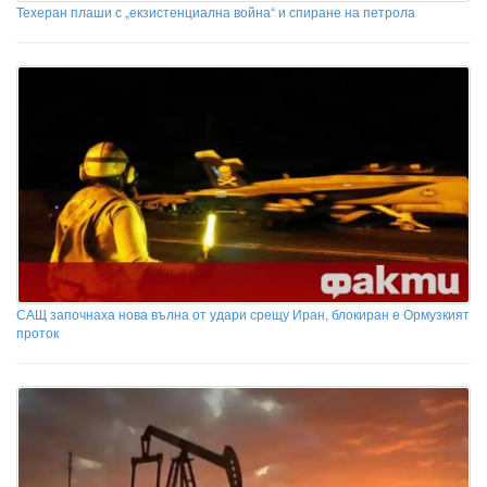
Техеран плаши с „екзистенциална война“ и спиране на петрола
САЩ започнаха нова вълна от удари срещу Иран, блокиран е Ормузкият
проток