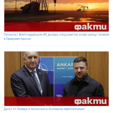
Петролът Brent надхвърли 85 долара след ракетни атаки срещу танкери
в Ормузкия проток
Духът от Анкара и неохотната българска европеизация