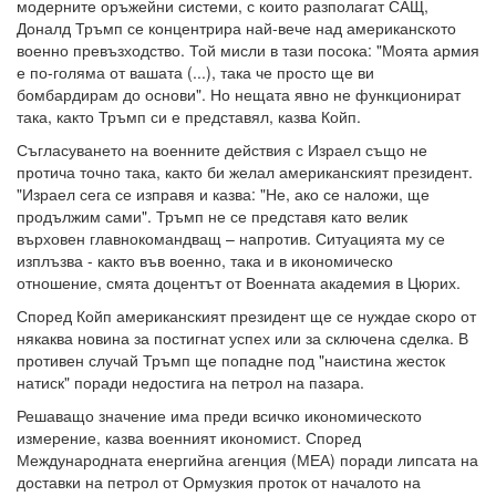
модерните оръжейни системи, с които разполагат САЩ,
Доналд Тръмп се концентрира най-вече над американското
военно превъзходство. Той мисли в тази посока: "Моята армия
е по-голяма от вашата (...), така че просто ще ви
бомбардирам до основи". Но нещата явно не функционират
така, както Тръмп си е представял, казва Койп.
Съгласуването на военните действия с Израел също не
протича точно така, както би желал американският президент.
"Израел сега се изправя и казва: "Не, ако се наложи, ще
продължим сами". Тръмп не се представя като велик
върховен главнокомандващ – напротив. Ситуацията му се
изплъзва - както във военно, така и в икономическо
отношение, смята доцентът от Военната академия в Цюрих.
Според Койп американският президент ще се нуждае скоро от
някаква новина за постигнат успех или за сключена сделка. В
противен случай Тръмп ще попадне под "наистина жесток
натиск" поради недостига на петрол на пазара.
Решаващо значение има преди всичко икономическото
измерение, казва военният икономист. Според
Международната енергийна агенция (МЕА) поради липсата на
доставки на петрол от Ормузкия проток от началото на