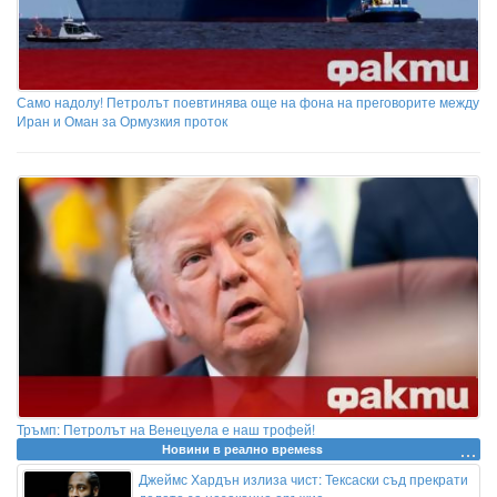
Само надолу! Петролът поевтинява още на фона на преговорите между
Иран и Оман за Ормузкия проток
Тръмп: Петролът на Венецуела е наш трофей!
Новини в реално времеss
Джеймс Хардън излиза чист: Тексаски съд прекрати