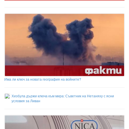
Има ли ключ за новата география на войните?
Хизбула държи ключа към мира: Съветник на Нетаняху с ясни
условия за Ливан