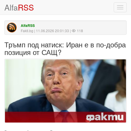
Alfa
RSS
Toggl
navig
AlfaRSS
Fakti.bg
| 11.06.2026 20:01:33 |
118
Тръмп под натиск: Иран е в по-добра
позиция от САЩ?