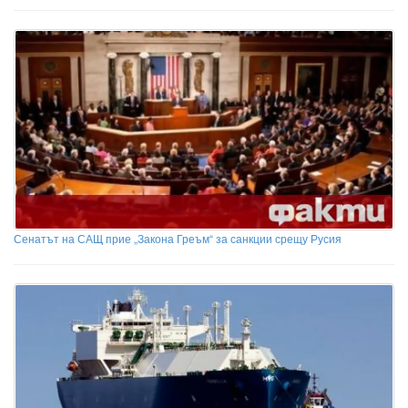
Сенатът на САЩ прие „Закона Греъм“ за санкции срещу Русия