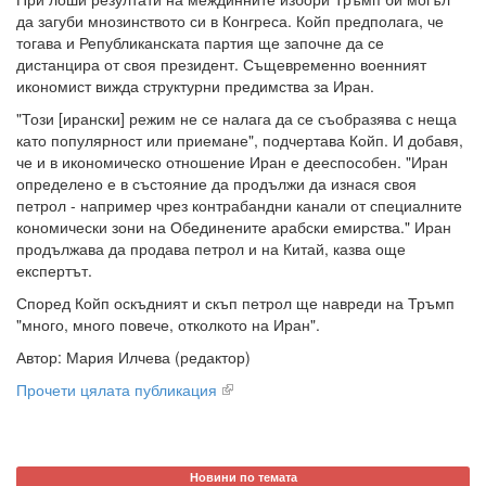
да загуби мнозинството си в Конгреса. Койп предполага, че
тогава и Републиканската партия ще започне да се
дистанцира от своя президент. Същевременно военният
икономист вижда структурни предимства за Иран.
"Този [ирански] режим не се налага да се съобразява с неща
като популярност или приемане", подчертава Койп. И добавя,
че и в икономическо отношение Иран е дееспособен. "Иран
определено е в състояние да продължи да изнася своя
петрол - например чрез контрабандни канали от специалните
кономически зони на Обединените арабски емирства." Иран
продължава да продава петрол и на Китай, казва още
експертът.
Според Койп оскъдният и скъп петрол ще навреди на Тръмп
"много, много повече, отколкото на Иран".
Автор: Мария Илчева (редактор)
Прочети цялата публикация
Новини по темата