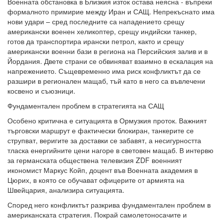
Военната обстановка в Близкия изток остава неясна - въпреки
формалното примирие между Иран и САЩ. Непрекъснато има
нови удари – сред последните са нападението срещу
американски военен хеликоптер, срещу индийски танкер,
готов да транспортира ирански петрол, както и срещу
американски военни бази в региона на Персийския залив и в
Йордания. Двете страни се обвиняват взаимно в ескалация на
напрежението. Същевременно има риск конфликтът да се
разшири в регионален мащаб, тъй като в него са въвлечени
косвено и съюзници.
Фундаментален проблем в стратегията на САЩ
Особено критична е ситуацията в Ормузкия проток. Важният
търговски маршрут е фактически блокиран, танкерите се
струпват, веригите за доставки се забавят, а несигурността
тласка енергийните цени нагоре в световен мащаб. В интервю
за германската обществена телевизия ZDF военният
икономист Маркус Койп, доцент във Военната академия в
Цюрих, в която се обучават офицерите от армията на
Швейцария, анализира ситуацията.
Според него конфликтът разкрива фундаментален проблем в
американската стратегия. Покрай самолетоносачите и