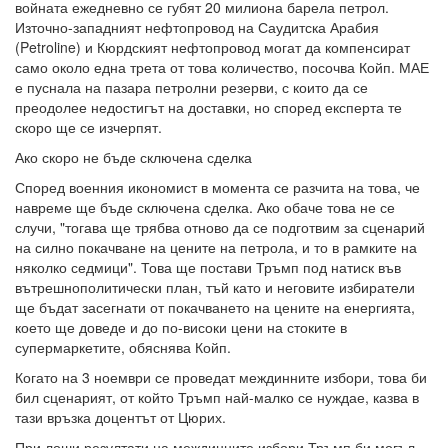
войната ежедневно се губят 20 милиона барела петрол.
Източно-западният нефтопровод на Саудитска Арабия
(Petroline) и Кюрдският нефтопровод могат да компенсират
само около една трета от това количество, посочва Койп. МАЕ
е пуснала на пазара петролни резерви, с които да се
преодолее недостигът на доставки, но според експерта те
скоро ще се изчерпят.
Ако скоро не бъде сключена сделка
Според военния икономист в момента се разчита на това, че
навреме ще бъде сключена сделка. Ако обаче това не се
случи, "тогава ще трябва отново да се подготвим за сценарий
на силно покачване на цените на петрола, и то в рамките на
няколко седмици". Това ще постави Тръмп под натиск във
вътрешнополитически план, тъй като и неговите избиратели
ще бъдат засегнати от покачването на цените на енергията,
което ще доведе и до по-високи цени на стоките в
супермаркетите, обяснява Койп.
Когато на 3 ноември се проведат междинните избори, това би
бил сценарият, от който Тръмп най-малко се нуждае, казва в
тази връзка доцентът от Цюрих.
При лоши резултати на междинните избори Тръмп би могъл