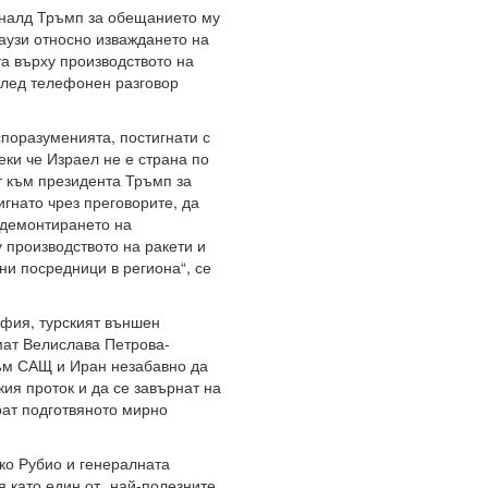
оналд Тръмп за обещанието му
аузи относно изваждането на
та върху производството на
след телефонен разговор
поразуменията, постигнати с
еки че Израел не е страна по
т към президента Тръмп за
гнато чрез преговорите, да
 демонтирането на
 производството на ракети и
ни посредници в региона“, се
фия, турският външен
мат Велислава Петрова-
ъм САЩ и Иран незабавно да
ия проток и да се завърнат на
рат подготвяното мирно
ко Рубио и генералната
 като един от „най-полезните