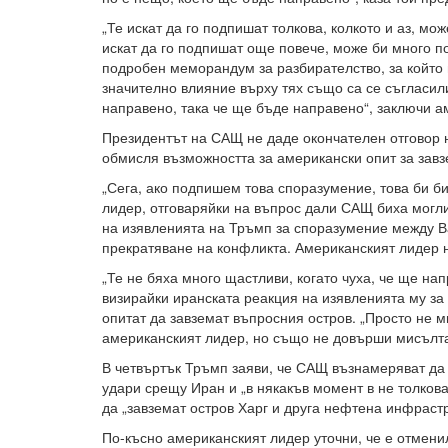
„Те искат да го подпишат толкова, колкото и аз, мож
искат да го подпишат още повече, може би много по
подробен меморандум за разбирателство, за който 
значително влияние върху тях също са се съгласили
направено, така че ще бъде направено“, заключи а
Президентът на САЩ не даде окончателен отговор 
обмисля възможността за американски опит за завз
„Сега, ако подпишем това споразумение, това би бил
лидер, отговаряйки на въпрос дали САЩ биха могли
на изявленията на Тръмп за споразумение между В
прекратяване на конфликта. Американският лидер 
„Те не бяха много щастливи, когато чуха, че ще нап
визирайки иранската реакция на изявленията му за
опитат да завземат въпросния остров. „Просто не ми
американският лидер, но също не довърши мисълта
В четвъртък Тръмп заяви, че САЩ възнамеряват д
удари срещу Иран и „в някакъв момент в не толков
да „завземат остров Харг и друга нефтена инфрастр
По-късно американският лидер уточни, че е отмен