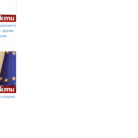
ешението
 – време
зник
България