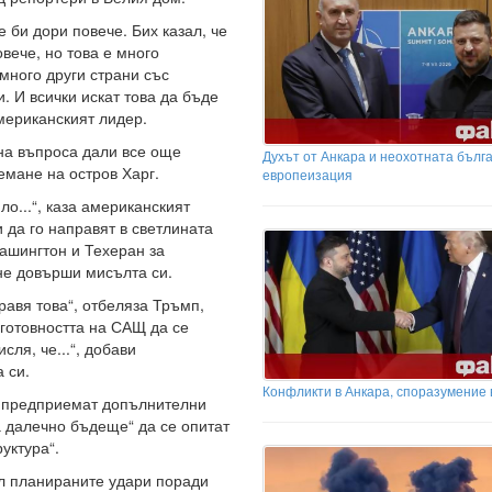
е би дори повече. Бих казал, че
вече, но това е много
много други страни със
. И всички искат това да бъде
мериканският лидер.
на въпроса дали все още
Духът от Анкара и неохотната бълг
емане на остров Харг.
европеизация
о...“, каза американският
 да го направят в светлината
ашингтон и Техеран за
не довърши мисълта си.
равя това“, отбеляза Тръмп,
 готовността на САЩ да се
сля, че...“, добави
 си.
Конфликти в Анкара, споразумение 
а предприемат допълнителни
а далечно бъдеще“ да се опитат
уктура“.
ил планираните удари поради