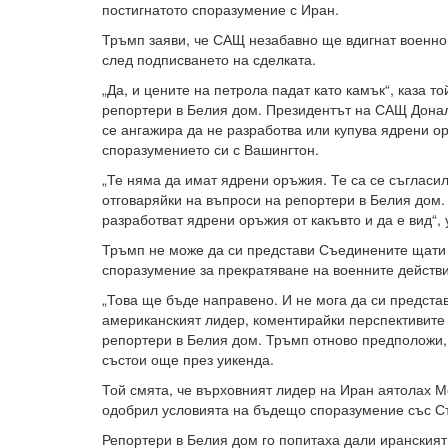
постигнатото споразумение с Иран.
Тръмп заяви, че САЩ незабавно ще вдигнат военн
след подписването на сделката.
„Да, и цените на петрола падат като камък“, каза то
репортери в Белия дом. Президентът на САЩ Донал
се ангажира да не разработва или купува ядрени ор
споразумението си с Вашингтон.
„Те няма да имат ядрени оръжия. Те са се съгласили
отговаряйки на въпроси на репортери в Белия дом. 
разработват ядрени оръжия от какъвто и да е вид“, 
Тръмп не може да си представи Съединените щати
споразумение за прекратяване на военните действи
„Това ще бъде направено. И не мога да си представя
американският лидер, коментирайки перспективите з
репортери в Белия дом. Тръмп отново предположи,
състои още през уикенда.
Той смята, че върховният лидер на Иран аятолах 
одобрил условията на бъдещо споразумение със С
Репортери в Белия дом го попитаха дали иранският