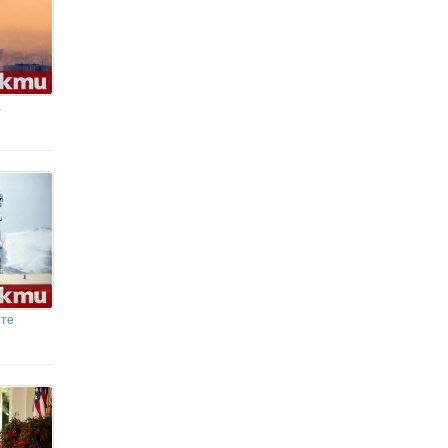
а
ите