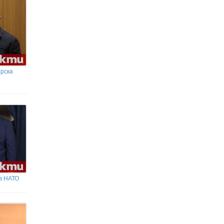
през изминалия ден
Официално: Манчестър Юнайтед прати
вратар в Селта
арска
в НАТО