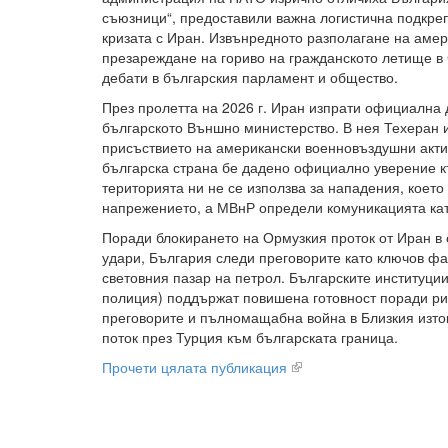
съюзници“, предоставили важна логистична подкреп
кризата с Иран. Извънредното разполагане на аме
презареждане на гориво на гражданското летище в
дебати в българския парламент и общество.
През пролетта на 2026 г. Иран изпрати официална
българското Външно министерство. В нея Техеран 
присъствието на американски военновъздушни акти
българска страна бе дадено официално уверение к
територията ни не се използва за нападения, коет
напрежението, а МВнР определи комуникацията кат
Поради блокирането на Ормузкия проток от Иран в 
удари, България следи преговорите като ключов фа
световния пазар на петрол. Българските институци
полиция) поддържат повишена готовност поради ри
преговорите и пълномащабна война в Близкия изто
поток през Турция към българската граница.
Прочети цялата публикация