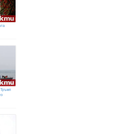
ата
 Тръмп
ез