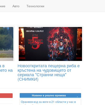
ние
Авто
Технологии
а в
Новооткритата пещерна риба е
ето на
кръстена на чудовището от
сериала "Странни неща"
(СНИМКИ)
Новини в реално времеss
Оранжев код за жеги в 21 области у нас в