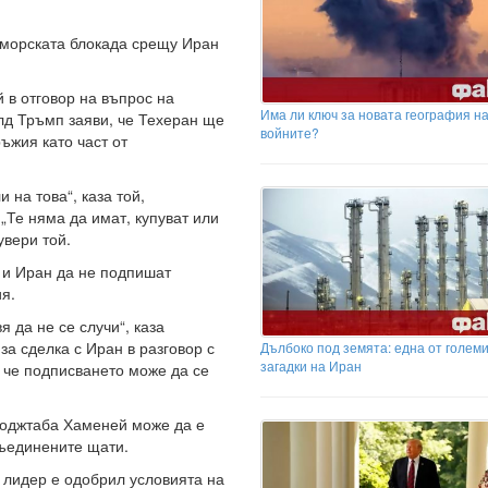
оморската блокада срещу Иран
й в отговор на въпрос на
Има ли ключ за новата география н
д Тръмп заяви, че Техеран ще
войните?
ъжия като част от
 на това“, каза той,
„Те няма да имат, купуват или
увери той.
 и Иран да не подпишат
я.
 да не се случи“, каза
а сделка с Иран в разговор с
Дълбоко под земята: една от голем
загадки на Иран
 че подписването може да се
Моджтаба Хаменей може да е
ъединените щати.
 лидер е одобрил условията на