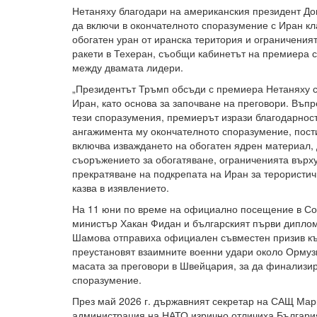
Нетаняху благодари на американския президент Д
да включи в окончателното споразумение с Иран кл
обогатен уран от иранска територия и ограничения
ракети в Техеран, съобщи кабинетът на премиера 
между двамата лидери.
„Президентът Тръмп обсъди с премиера Нетаняху с
Иран, като основа за започване на преговори. Въпр
тези споразумения, премиерът изрази благодарнос
ангажимента му окончателното споразумение, пости
включва изваждането на обогатен ядрен материал,
съоръжението за обогатяване, ограниченията върху
прекратяване на подкрепата на Иран за терористич
казва в изявлението.
На 11 юни по време на официално посещение в Со
министър Хакан Фидан и българският първи дипло
Шамова отправиха официален съвместен призив к
преустановят взаимните военни удари около Ормузк
масата за преговори в Швейцария, за да финализи
споразумение.
През май 2026 г. държавният секретар на САЩ Мар
администрация на НАТО изрично отличиха България