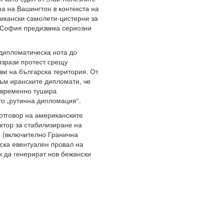
а на Вашингтон в контекста на
рикански самолети-цистерни за
 София предизвика сериозни
 дипломатическа нота до
изрази протест срещу
ви на българска територия. От
ъм иранските дипломати, че
о временно тушира
о „рутинна дипломация“.
отговор на американските
ктор за стабилизиране на
и (включително Гранична
ска евентуален провал на
к да генерират нов бежански