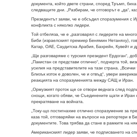
документа, който двете страни, според Тръмп, бих
следващите дни. „Разбирам, че отговорът е „да“, к
Президентът заяви, че е обсъдил споразумения с И
конфликта с няколко лидери.
Той отбеляза, че е „разговарял с лидерите на много
Биби (израелският премиер Бенямин Нетаняху), гов
Катар, ОАЕ, Саудитска Арабия, Бахрейн, Кувейт и др
„Ще разговаряме с турския президент Ердоган“, до
„Пакистан се представи отлично“, подчерта той, ви
усилия на представителите на тази страна. „Всички
Близък изток е доволен, че и отвъд“, увери америк
реакцията на споразуменията между САЩ и Иран.
„Ормузкият проток ще се отвори веднага след подпи
снощи, когато обяви, че Съединените щати и Иран 
прекратяване на войната.
„Току-що постигнахме отлично споразумение за пре
каза той, отговаряйки на въпроси на репортери в 
документите. Това трябва да стане в рамките на няк
Американският лидер заяви, че подписването на с