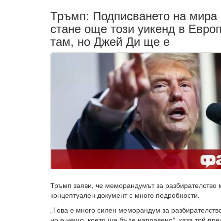
Тръмп: Подписването на мира
стане още този уикенд в Евро
там, но Джей Ди ще е
Тръмп заяви, че меморандумът за разбирателство
концептуален документ с много подробности.
„Това е много силен меморандум за разбирателство
но е нещо, което ще бъде направено“, каза той пре