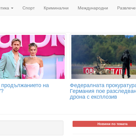
итика
Спорт
Криминални
Международни
Развлече
 продължанието на
Федералната прокуратур
"?
Германия пое разследван
дрона с експлозив
Новини по темата