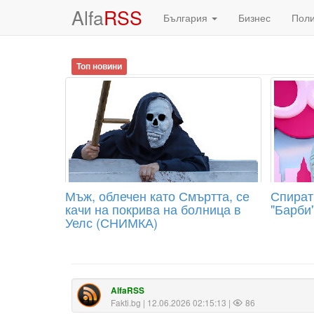
Alfa
RSS
България
Бизнес
Пол
Топ новини
Мъж, облечен като Смъртта, се
Спират
качи на покрива на болница в
"Барби
Уелс (СНИМКА)
AlfaRSS
Fakti.bg
| 12.06.2026 02:15:13 |
86