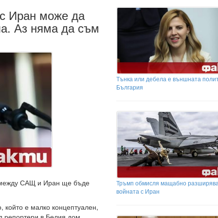
 с Иран може да
па. Аз няма да съм
Тънка или дебела е външната полит
България
 между САЩ и Иран ще бъде
Тръмп обмисля мащабно разширява
войната с Иран
, който е малко концептуален,
д репортери в Белия дом.