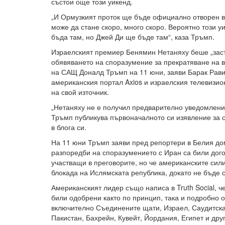
състои още този уикенд.
„И Ормузкият проток ще бъде официално отворен 
може да стане скоро, много скоро. Вероятно този уи
бъда там, но Джей Ди ще бъде там“, каза Тръмп.
Израелският премиер Бенямин Нетаняху беше „заст
обявяването на споразумение за прекратяване на в
на САЩ Доналд Тръмп на 11 юни, заяви Барак Рави
американския портал Axios и израелския телевизио
на свой източник.
„Нетаняху не е получил предварително уведомление
Тръмп публикува първоначалното си изявление за с
в блога си.
На 11 юни Тръмп заяви пред репортери в Белия дом
разпоредби на споразумението с Иран са били дого
участващи в преговорите, но че американските си
блокада на Ислямската република, докато не бъде 
Американският лидер също написа в Truth Social, ч
били одобрени както по принцип, така и подробно о
включително Съединените щати, Израел, Саудитска
Пакистан, Бахрейн, Кувейт, Йордания, Египет и друг