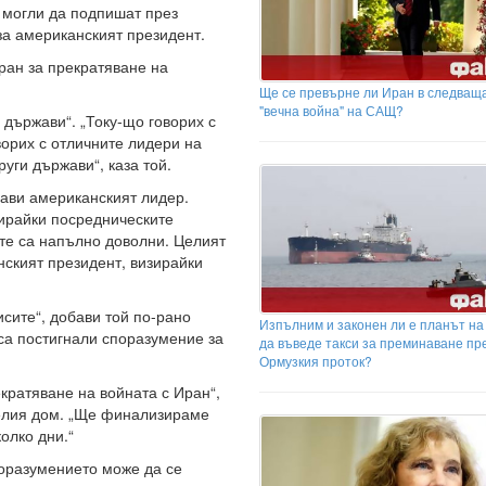
а могли да подпишат през
аза американският президент.
ран за прекратяване на
Ще се превърне ли Иран в следващ
"вечна война" на САЩ?
 държави“. „Току-що говорих с
орих с отличните лидери на
уги държави“, каза той.
бави американският лидер.
зирайки посредническите
 те са напълно доволни. Целият
анският президент, визирайки
сите“, добави той по-рано
Изпълним и законен ли е планът на
са постигнали споразумение за
да въведе такси за преминаване пр
Ормузкия проток?
кратяване на войната с Иран“,
Белия дом. „Ще финализираме
олко дни.“
поразумението може да се