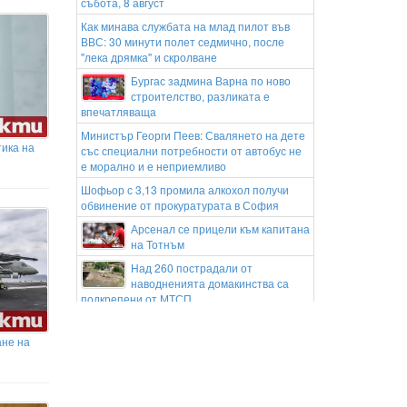
събота, 8 август
Как минава службата на млад пилот във
ВВС: 30 минути полет седмично, после
''лека дрямка'' и скролване
Бургас задмина Варна по ново
строителство, разликата е
впечатляваща
Министър Георги Пеев: Свалянето на дете
ика на
със специални потребности от автобус не
е морално и е неприемливо
Шофьор с 3,13 промила алкохол получи
обвинение от прокуратурата в София
Арсенал се прицели към капитана
на Тотнъм
Над 260 пострадали от
наводненията домакинства са
подкрепени от МТСП
Жега и летни бури през уикенда,
има висок риск от пожари в
не на
цялата страна
Горски служители са участвали в
овладяването на близо 10 пожара