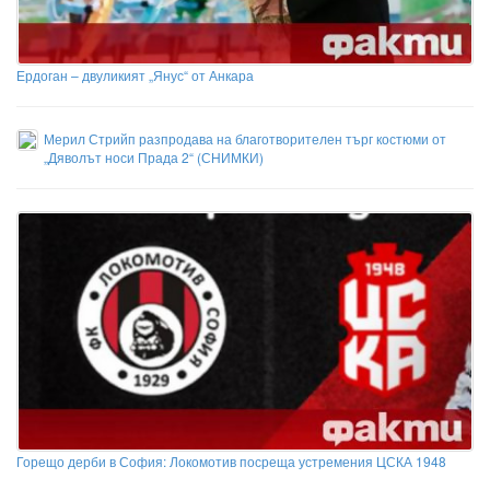
Ердоган – двуликият „Янус“ от Анкара
Мерил Стрийп разпродава на благотворителен търг костюми от
„Дяволът носи Прада 2“ (СНИМКИ)
Горещо дерби в София: Локомотив посреща устремения ЦСКА 1948