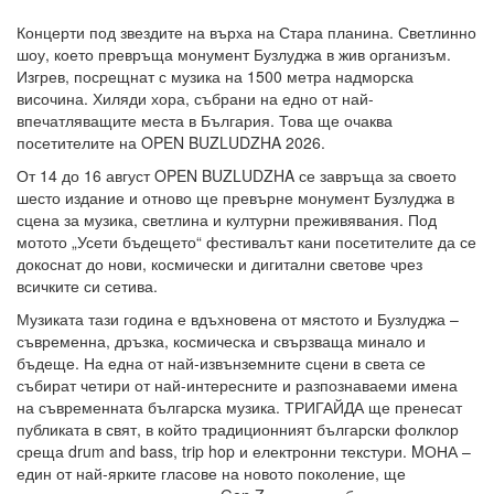
Концерти под звездите на върха на Стара планина. Светлинно
шоу, което превръща монумент Бузлуджа в жив организъм.
Изгрев, посрещнат с музика на 1500 метра надморска
височина. Хиляди хора, събрани на едно от най-
впечатляващите места в България. Това ще очаква
посетителите на OPEN BUZLUDZHA 2026.
От 14 до 16 август OPEN BUZLUDZHA се завръща за своето
шесто издание и отново ще превърне монумент Бузлуджа в
сцена за музика, светлина и културни преживявания. Под
мотото „Усети бъдещето“ фестивалът кани посетителите да се
докоснат до нови, космически и дигитални светове чрез
всичките си сетива.
Музиката тази година е вдъхновена от мястото и Бузлуджа –
съвременна, дръзка, космическа и свързваща минало и
бъдеще. На една от най-извънземните сцени в света се
събират четири от най-интересните и разпознаваеми имена
на съвременната българска музика. ТРИГАЙДА ще пренесат
публиката в свят, в който традиционният български фолклор
среща drum and bass, trip hop и електронни текстури. MОНА –
един от най-ярките гласове на новото поколение, ще