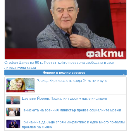
Стефан Цанев на 90 г.: Поетът, който превърна свободата в своя
литературна кауза
Новини в реално времеss
Росица Кирилова отглежда 24 котки и куче
Цветлин Йовчев: Падналият дрон у нас е инцидент
Тениската на военния министър превзе социалните мрежи
Три начина да бъде спрян Инфантино и един много по-голям
проблем за ФИФА