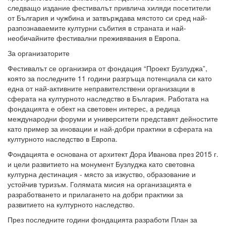
следващо издание фестивалът привлича хиляди посетители
от България и чужбина и затвърждава мястото си сред най-
разпознаваемите културни събития в страната и най-
необичайните фестивални преживявания в Европа.
За организаторите
Фестивалът се организира от фондация “Проект Бузлуджа”,
която за последните 11 години разгръща потенциала си като
една от най-активните неправителствени организации в
сферата на културното наследство в България. Работата на
фондацията е обект на световен интерес, а редица
международни форуми и университети представят дейностите
като пример за иновации и най-добри практики в сферата на
културното наследство в Европа.
Фондацията е основана от архитект Дора Иванова през 2015 г.
и цели развитието на монумент Бузлуджа като световна
културна дестинация - място за изкуство, образование и
устойчив туризъм. Голямата мисия на организацията е
разработването и прилагането на добри практики за
развитието на културното наследство.
През последните години фондацията разработи План за