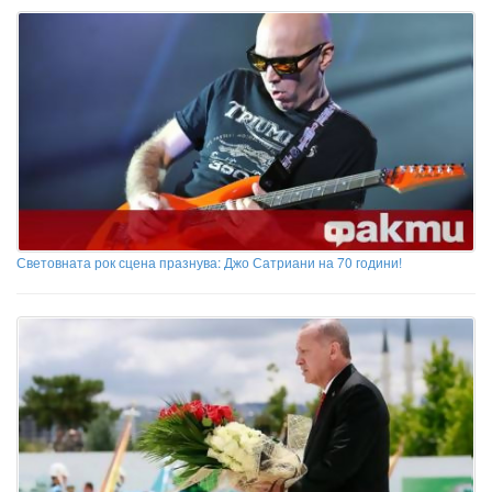
Световната рок сцена празнува: Джо Сатриани на 70 години!