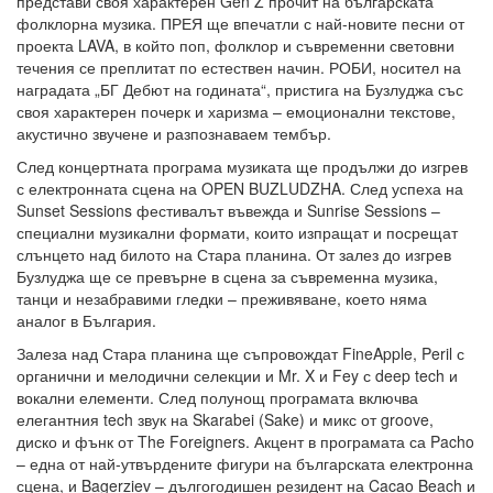
представи своя характерен Gen Z прочит на българската
фолклорна музика. ПРЕЯ ще впечатли с най-новите песни от
проекта LAVA, в който поп, фолклор и съвременни световни
течения се преплитат по естествен начин. РОБИ, носител на
наградата „БГ Дебют на годината“, пристига на Бузлуджа със
своя характерен почерк и харизма – емоционални текстове,
акустично звучене и разпознаваем тембър.
След концертната програма музиката ще продължи до изгрев
с електронната сцена на OPEN BUZLUDZHA. След успеха на
Sunset Sessions фестивалът въвежда и Sunrise Sessions –
специални музикални формати, които изпращат и посрещат
слънцето над билото на Стара планина. От залез до изгрев
Бузлуджа ще се превърне в сцена за съвременна музика,
танци и незабравими гледки – преживяване, което няма
аналог в България.
Залеза над Стара планина ще съпровождат FineApple, Peril с
органични и мелодични селекции и Mr. X и Fey с deep tech и
вокални елементи. След полунощ програмата включва
елегантния tech звук на Skarabei (Sake) и микс от groove,
диско и фънк от The Foreigners. Акцент в програмата са Pacho
– една от най-утвърдените фигури на българската електронна
сцена, и Bagerziev – дългогодишен резидент на Cacao Beach и