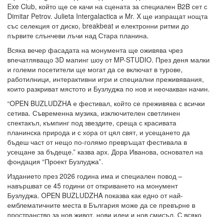
Exe Club, който ще се качи на сцената за специален B2B сет с
Dimitar Petrov. Julieta Intergalactica и Mr. X ще изпращат нощта
със селекция от диско, breakbeat и електронни ритми до
първите слънчеви лъчи над Стара планина.
Всяка вечер фасадата на монумента ще оживява чрез
впечатляващо 3D мапинг шоу от MP-STUDIO. През деня малки
и големи посетители ще могат да се включат в турове,
работилници, интерактивни игри и специални преживявания,
които разкриват мястото и Бузлуджа по нов и неочакван начин.
“OPEN BUZLUDZHA е фестивал, който се преживява с всички
сетива. Съвременна музика, изключителен светлинен
спектакъл, къмпинг под звездите, среща с красивата
планинска природа и с хора от цял свят, и усещането да
бъдеш част от нещо по-голямо превръщат фестивала в
усещане за бъдеще.” казва арх. Дора Иванова, основател на
фондация “Проект Бузлуджа”.
Изданието през 2026 година има и специален повод –
навършват се 45 години от откриването на монумент
Бузлуджа. OPEN BUZLUDZHA показва как едно от най-
емблематичните места в България може да се превърне в
пространство за нов живот, нови идеи и нов смисъл. С всяко