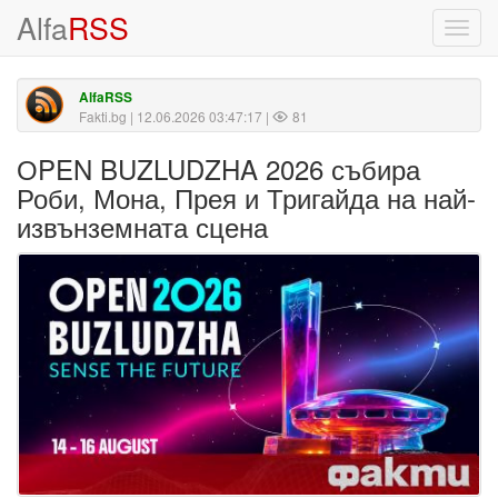
Alfa
RSS
Toggl
navig
AlfaRSS
Fakti.bg
| 12.06.2026 03:47:17 |
81
ОPEN BUZLUDZHA 2026 събира
Роби, Мона, Прея и Тригайда на най-
извънземната сцена