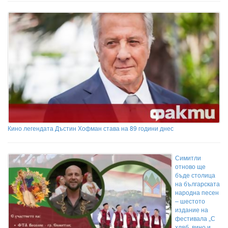
Кино легендата Дъстин Хофман става на 89 години днес
Симитли
отново ще
бъде столица
на българската
народна песен
– шестото
издание на
фестивала „С
хляб, вино и