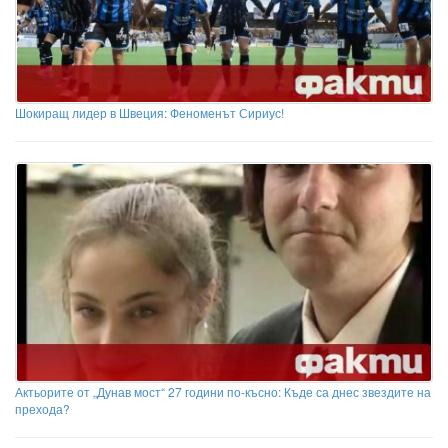
Шокиращ лидер в Швеция: Феноменът Сириус!
Актьорите от „Дунав мост“ 27 години по-късно: Къде са днес звездите на
прехода?