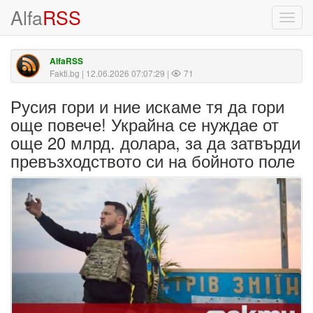
Alfa
RSS
Toggl
navig
AlfaRSS
Fakti.bg
| 12.06.2026 07:07:29 |
71
Русия гори и ние искаме тя да гори
още повече! Украйна се нуждае от
още 20 млрд. долара, за да затвърди
превъзходството си на бойното поле