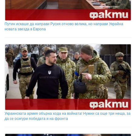
Путин искаше да направи Русия отново велика, но направи Украйна
новата звезда в Европа
Украинската армия обърна хода на войната! Нужни са още три неща, за
да се осигури победата и на фронта