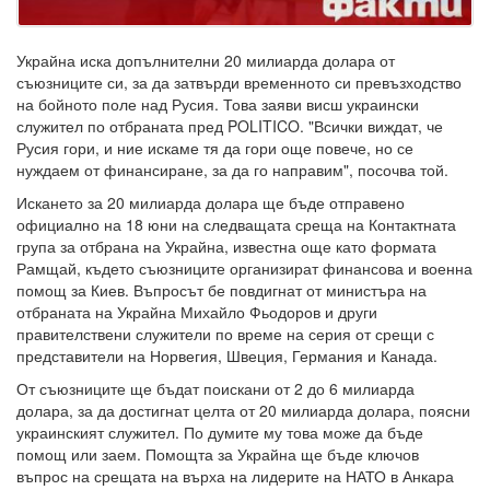
Украйна иска допълнителни 20 милиарда долара от
съюзниците си, за да затвърди временното си превъзходство
на бойното поле над Русия. Това заяви висш украински
служител по отбраната пред POLITICO. "Всички виждат, че
Русия гори, и ние искаме тя да гори още повече, но се
нуждаем от финансиране, за да го направим", посочва той.
Искането за 20 милиарда долара ще бъде отправено
официално на 18 юни на следващата среща на Контактната
група за отбрана на Украйна, известна още като формата
Рамщай, където съюзниците организират финансова и военна
помощ за Киев. Въпросът бе повдигнат от министъра на
отбраната на Украйна Михайло Фьодоров и други
правителствени служители по време на серия от срещи с
представители на Норвегия, Швеция, Германия и Канада.
От съюзниците ще бъдат поискани от 2 до 6 милиарда
долара, за да достигнат целта от 20 милиарда долара, поясни
украинският служител. По думите му това може да бъде
помощ или заем. Помощта за Украйна ще бъде ключов
въпрос на срещата на върха на лидерите на НАТО в Анкара