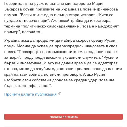
Говорителят на руското външно министерство Мария
Захарова осъди призивите на Украйна за повече финансова
помощ. "Всеки път е една и съща стара история: "Киев се
нуждае от повече пари". Ако някой трябва да илюстрира
термина "политическо самонараняване", това е най-добрият
пример", посочи тя.
Украйна иска да продължи да набира скорост срещу Русия,
преди Москва да успее да преразпредели шансовете в своя
полза. "Прозорецът на възможностите има тенденция да се
затваря", предупреди висшият украински служител. "Русия е
бърза и иновативна. И ако им дадем време да се адаптират
отново, може да загубим единствения реален шанс да сложим
край на тази война с истински преговори. А ако Русия
изобрети свои собствени дронове за среден удар, това ще
бъде катастрофа за нас".
Прочети цялата публикация
Новини по темата