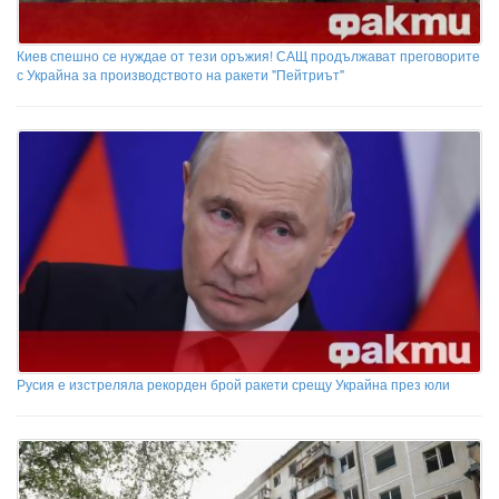
Киев спешно се нуждае от тези оръжия! САЩ продължават преговорите
с Украйна за производството на ракети "Пейтриът"
Русия е изстреляла рекорден брой ракети срещу Украйна през юли