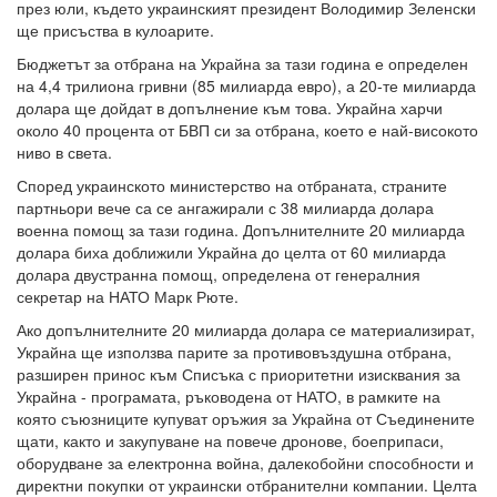
през юли, където украинският президент Володимир Зеленски
ще присъства в кулоарите.
Бюджетът за отбрана на Украйна за тази година е определен
на 4,4 трилиона гривни (85 милиарда евро), а 20-те милиарда
долара ще дойдат в допълнение към това. Украйна харчи
около 40 процента от БВП си за отбрана, което е най-високото
ниво в света.
Според украинското министерство на отбраната, страните
партньори вече са се ангажирали с 38 милиарда долара
военна помощ за тази година. Допълнителните 20 милиарда
долара биха доближили Украйна до целта от 60 милиарда
долара двустранна помощ, определена от генералния
секретар на НАТО Марк Рюте.
Ако допълнителните 20 милиарда долара се материализират,
Украйна ще използва парите за противовъздушна отбрана,
разширен принос към Списъка с приоритетни изисквания за
Украйна - програмата, ръководена от НАТО, в рамките на
която съюзниците купуват оръжия за Украйна от Съединените
щати, както и закупуване на повече дронове, боеприпаси,
оборудване за електронна война, далекобойни способности и
директни покупки от украински отбранителни компании. Целта