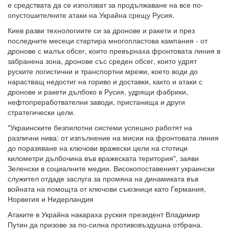
е средствата да се използват за продължаване на все по-
опустошителните атаки на Украйна срещу Русия.
Киев разви технологиите си за дронове и ракети и през
последните месеци стартира многопластова кампания - от
дронове с малък обсег, които превърнаха фронтовата линия в
забранена зона, дронове със среден обсег, които удрят
руските логистични и транспортни мрежи, което води до
нарастващ недостиг на гориво и доставки, както и атаки с
дронове и ракети дълбоко в Русия, удрящи фабрики,
нефтопреработвателни заводи, пристанища и други
стратегически цели.
"Украинските безпилотни системи успешно работят на
различни нива: от изпълнение на мисии на фронтовата линия
до поразяване на ключови вражески цели на стотици
километри дълбочина във вражеската територия", заяви
Зеленски в социалните медии. Високопоставеният украински
служител отдаде заслуга за промяна на динамиката във
войната на помощта от ключови съюзници като Германия,
Норвегия и Нидерландия
Атаките в Украйна накараха руския президент Владимир
Путин да призове за по-силна противовъздушна отбрана.