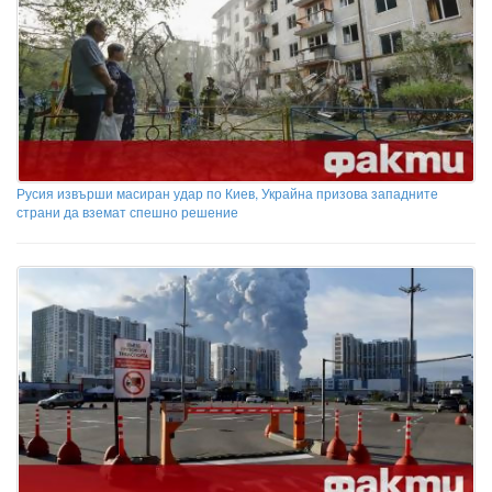
Русия извърши масиран удар по Киев, Украйна призова западните
страни да вземат спешно решение