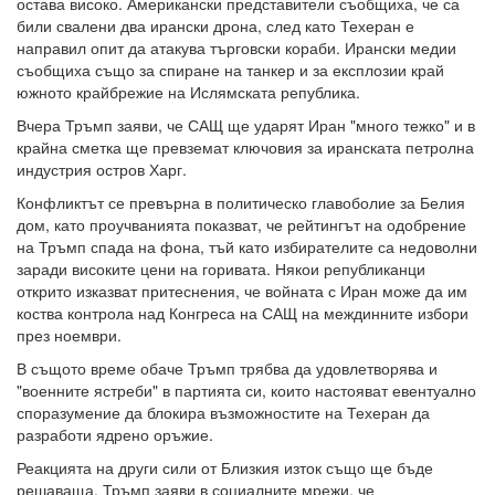
остава високо. Американски представители съобщиха, че са
били свалени два ирански дрона, след като Техеран е
направил опит да атакува търговски кораби. Ирански медии
съобщиха също за спиране на танкер и за експлозии край
южното крайбрежие на Ислямската република.
Вчера Тръмп заяви, че САЩ ще ударят Иран "много тежко" и в
крайна сметка ще превземат ключовия за иранската петролна
индустрия остров Харг.
Конфликтът се превърна в политическо главоболие за Белия
дом, като проучванията показват, че рейтингът на одобрение
на Тръмп спада на фона, тъй като избирателите са недоволни
заради високите цени на горивата. Някои републиканци
открито изказват притеснения, че войната с Иран може да им
коства контрола над Конгреса на САЩ на междинните избори
през ноември.
В същото време обаче Тръмп трябва да удовлетворява и
"военните ястреби" в партията си, които настояват евентуално
споразумение да блокира възможностите на Техеран да
разработи ядрено оръжие.
Реакцията на други сили от Близкия изток също ще бъде
решаваща. Тръмп заяви в социалните мрежи, че