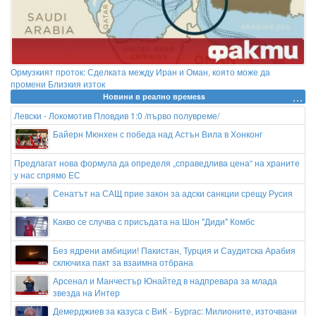
Ормузкият проток: Сделката между Иран и Оман, която може да
промени Близкия изток
Новини в реално времеss
Левски - Локомотив Пловдив 1:0 /първо полувреме/
Байерн Мюнхен с победа над Астън Вила в Хонконг
Предлагат нова формула да определя „справедлива цена“ на храните
у нас спрямо ЕС
Сенатът на САЩ прие закон за адски санкции срещу Русия
Какво се случва с присъдата на Шон "Диди" Комбс
Без ядрени амбиции! Пакистан, Турция и Саудитска Арабия
сключиха пакт за взаимна отбрана
Арсенал и Манчестър Юнайтед в надпревара за млада
звезда на Интер
Демерджиев за казуса с ВиК - Бургас: Милионите, източвани