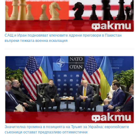
САЩ и Иран подновяват ключовите ядрени преговори в Пакистан
въпреки тежката военна ескалация
Значителна промяна в позицията на Тръмп за Украйна: европейските
съюзници остават предпазливо оптимистични