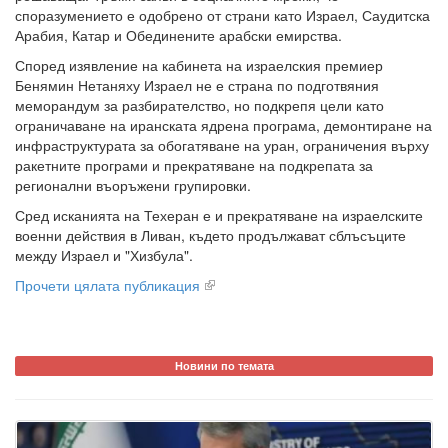
споразумението е одобрено от страни като Израел, Саудитска
Арабия, Катар и Обединените арабски емирства.
Според изявление на кабинета на израелския премиер
Бенямин Нетаняху Израел не е страна по подготвяния
меморандум за разбирателство, но подкрепя цели като
ограничаване на иранската ядрена програма, демонтиране на
инфраструктурата за обогатяване на уран, ограничения върху
ракетните програми и прекратяване на подкрепата за
регионални въоръжени групировки.
Сред исканията на Техеран е и прекратяване на израелските
военни действия в Ливан, където продължават сблъсъците
между Израел и "Хизбула".
Прочети цялата публикация
Новини по темата