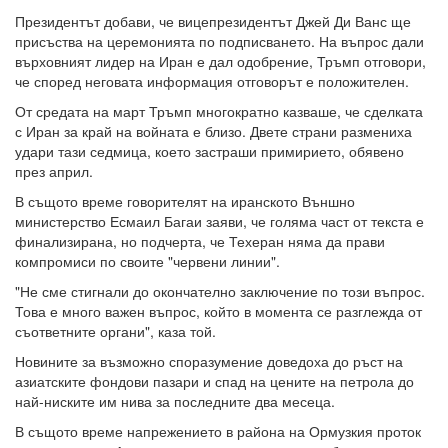
Президентът добави, че вицепрезидентът Джей Ди Ванс ще
присъства на церемонията по подписването. На въпрос дали
върховният лидер на Иран е дал одобрение, Тръмп отговори,
че според неговата информация отговорът е положителен.
От средата на март Тръмп многократно казваше, че сделката
с Иран за край на войната е близо. Двете страни размениха
удари тази седмица, което застраши примирието, обявено
през април.
В същото време говорителят на иранското Външно
министерство Есмаил Багаи заяви, че голяма част от текста е
финализирана, но подчерта, че Техеран няма да прави
компромиси по своите "червени линии".
"Не сме стигнали до окончателно заключение по този въпрос.
Това е много важен въпрос, който в момента се разглежда от
съответните органи", каза той.
Новините за възможно споразумение доведоха до ръст на
азиатските фондови пазари и спад на цените на петрола до
най-ниските им нива за последните два месеца.
В същото време напрежението в района на Ормузкия проток