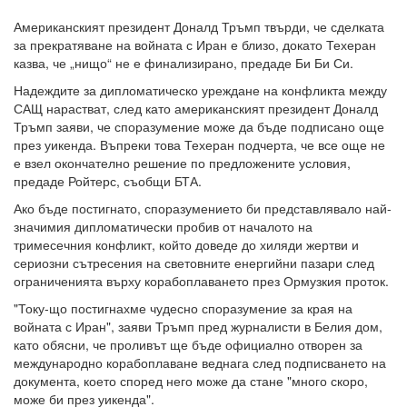
Американският президент Доналд Тръмп твърди, че сделката
за прекратяване на войната с Иран е близо, докато Техеран
казва, че „нищо“ не е финализирано, предаде Би Би Си.
Надеждите за дипломатическо уреждане на конфликта между
САЩ нарастват, след като американският президент Доналд
Тръмп заяви, че споразумение може да бъде подписано още
през уикенда. Въпреки това Техеран подчерта, че все още не
е взел окончателно решение по предложените условия,
предаде Ройтерс, съобщи БТА.
Ако бъде постигнато, споразумението би представлявало най-
значимия дипломатически пробив от началото на
тримесечния конфликт, който доведе до хиляди жертви и
сериозни сътресения на световните енергийни пазари след
ограниченията върху корабоплаването през Ормузкия проток.
"Току-що постигнахме чудесно споразумение за края на
войната с Иран", заяви Тръмп пред журналисти в Белия дом,
като обясни, че проливът ще бъде официално отворен за
международно корабоплаване веднага след подписването на
документа, което според него може да стане "много скоро,
може би през уикенда".