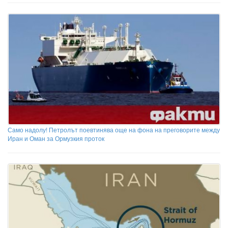
Само надолу! Петролът поевтинява още на фона на преговорите между
Иран и Оман за Ормузкия проток