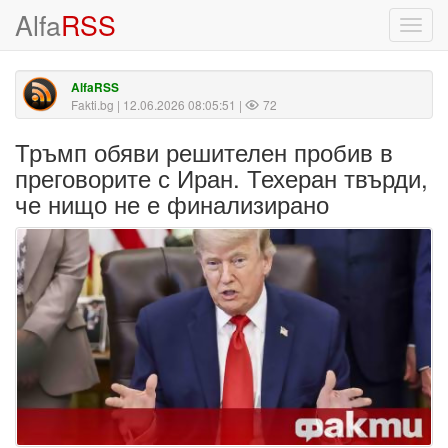
Alfa
RSS
Toggl
navig
AlfaRSS
Fakti.bg
| 12.06.2026 08:05:51 |
72
Тръмп обяви решителен пробив в
преговорите с Иран. Техеран твърди,
че нищо не е финализирано