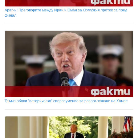
Арагчи: Преговорите между Иран и Оман за Ормузкия проток са пред
финал
Тръмп обяви "историческо" споразумение за разоръжаване на Хамас