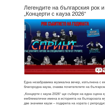
Легендите на българския рок и
„Концерти с кауза 2026“
Една незабравима музикална вечер, изпълнена с ем
благородна кауза, очаква почитателите на български
„Концерти с кауза 2026“ ще събере на една сцена е
емблематични имена в историята на българската му
две значими каузи – подкрепа на хората с репроду