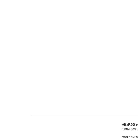
AlfaRSS 
Новините 
Новините