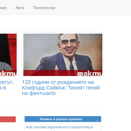
ние
Авто
Технологии
оетът,
122 години от рождението на
а в
Клифърд Саймък: Тихият гений
на фентъзито
Новини в реално времеss
Кой спасява европейската енергетика в