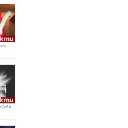
Разузнавателен самолет на НАТО
лети край бреговете на Финския
залив
ция,
и Лий и