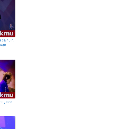
за 40 г.
ходи
ен днес