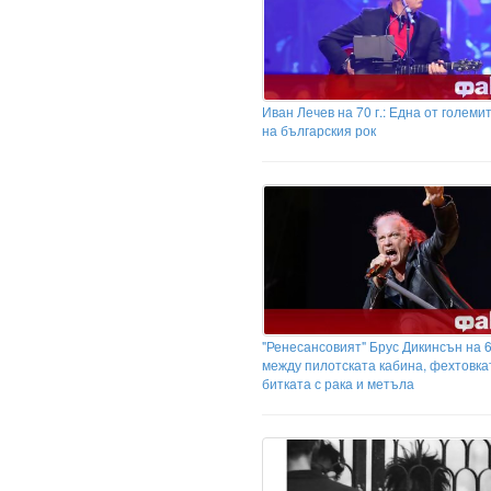
Иван Лечев на 70 г.: Една от големи
на българския рок
"Ренесансовият" Брус Дикинсън на 6
между пилотската кабина, фехтовка
битката с рака и метъла