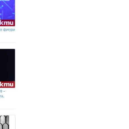
те фигури
8 –
та,