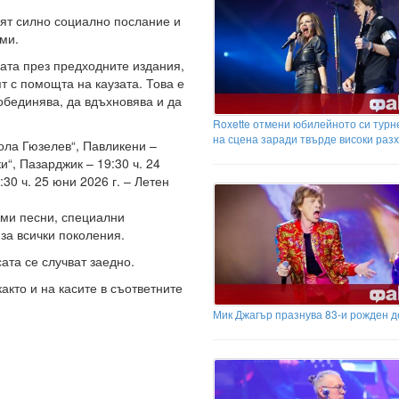
сят силно социално послание и
ми.
ата през предходните издания,
т с помощта на каузата. Това е
обединява, да вдъхновява и да
Roxette отмени юбилейното си турне 
на сцена заради твърде високи раз
кола Гюзелев“, Павликени –
и“, Пазарджик – 19:30 ч. 24
:30 ч. 25 юни 2026 г. – Летен
ими песни, специални
за всички поколения.
ата се случват заедно.
акто и на касите в съответните
Мик Джагър празнува 83-и рожден д