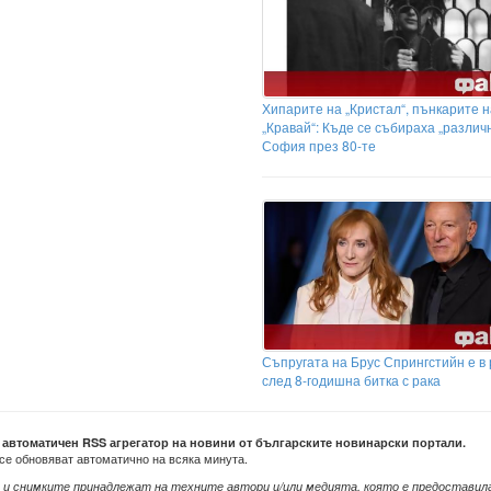
Хипарите на „Кристал“, пънкарите н
„Кравай“: Къде се събираха „различ
София през 80-те
Съпругата на Брус Спрингстийн е в
след 8-годишна битка с рака
е автоматичен RSS агрегатор на новини от българските новинарски портали.
се обновяват автоматично на всяка минута.
 и снимките принадлежат на техните автори и/или медията, която е предоставил