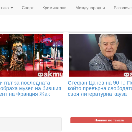
итика
Спорт
Криминални
Международни
Развлече
и път за последната
Стефан Цанев на 90 г.: П
 обраха музея на бившия
който превърна свободат
ент на Франция Жак
своя литературна кауза
Новини по темата