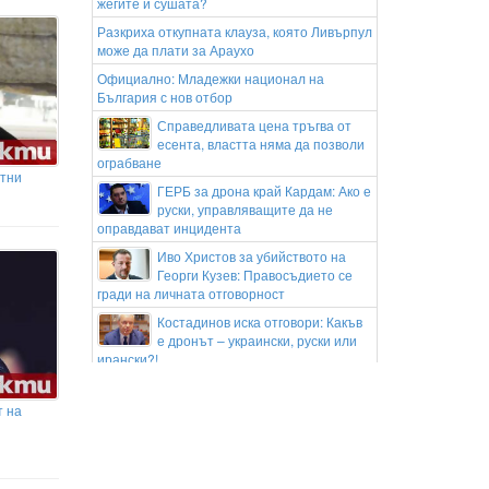
жегите и сушата?
Разкриха откупната клауза, която Ливърпул
може да плати за Араухо
Официално: Младежки национал на
България с нов отбор
Справедливата цена тръгва от
есента, властта няма да позволи
ограбване
стни
ГЕРБ за дрона край Кардам: Ако е
руски, управляващите да не
оправдават инцидента
Иво Христов за убийството на
Георги Кузев: Правосъдието се
гради на личната отговорност
Костадинов иска отговори: Какъв
е дронът – украински, руски или
ирански?!
Хеликоптер се включи в гасенето на голям
пожар край Асеновград
т на
Джеймс Хардън излиза чист:
Тексаски съд прекрати делото за
незаконно оръжие