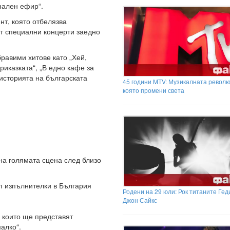
нален ефир“.
нт, която отбелязва
от специални концерти заедно
равими хитове като „Хей,
приказката“, „В едно кафе за
 историята на българската
45 години MTV: Музикалната револю
която промени света
 на голямата сцена след близо
оп изпълнителки в България
Родени на 29 юли: Рок титаните Гед
Джон Сайкс
, които ще представят
алко“.