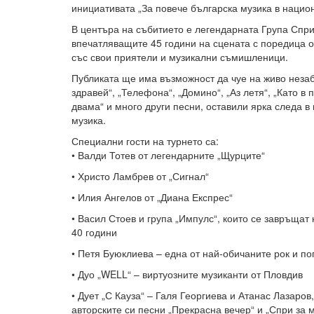
инициативата „За повече българска музика в нацио
В центъра на събитието е легендарната Група Спри
впечатляващите 45 години на сцената с поредица 
със свои приятели и музикални съмишленици.
Публиката ще има възможност да чуе на живо незаб
здравей“, „Телефона“, „Домино“, „Аз летя“, „Като в 
двама“ и много други песни, оставили ярка следа в
музика.
Специални гости на турнето са:
• Валди Тотев от легендарните „Щурците“
• Христо Ламбрев от „Сигнал“
• Илия Ангелов от „Диана Експрес“
• Васил Стоев и група „Импулс“, които се завръщат
40 години
• Петя Буюклиева – една от най-обичаните рок и п
• Дуо „WELL“ – виртуозните музиканти от Пловдив
• Дует „С Кауза“ – Галя Георгиева и Атанас Лазаров
авторските си песни „Прекрасна вечер“ и „Спри за м