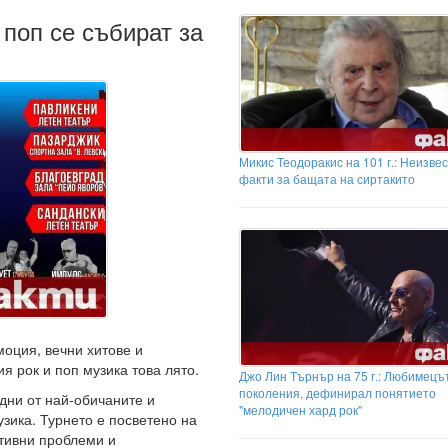
 поп се събират за
Микис Теодоракис на 101 г.: Неизве
факти за бащата на сиртакито
оция, вечни хитове и
я рок и поп музика това лято.
Джо Лин Търнър на 75 г.: Любимецъ
поколения, дефинирал понятието
дни от най-обичаните и
"мелодичен хард рок"
зика. Турнето е посветено на
ктивни проблеми и