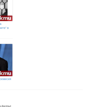
а
ните“ в
 ремисия
а достъп