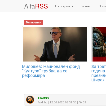
Alfa
RSS
България
Бизнес
Пол
Топ новини
Милошев: Национален фонд
За трет
''Култура'' трябва да се
година
реформира
презид
Ширак
AlfaRSS
Fakti.bg
| 12.06.2026 08:31:36 |
59