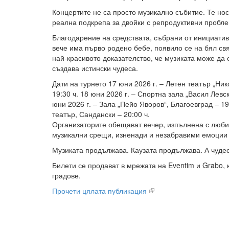
Концертите не са просто музикално събитие. Те но
реална подкрепа за двойки с репродуктивни пробле
Благодарение на средствата, събрани от инициатив
вече има първо родено бебе, появило се на бял свя
най-красивото доказателство, че музиката може да 
създава истински чудеса.
Дати на турнето 17 юни 2026 г. – Летен театър „Ни
19:30 ч. 18 юни 2026 г. – Спортна зала „Васил Левск
юни 2026 г. – Зала „Пейо Яворов“, Благоевград – 19
театър, Сандански – 20:00 ч.
Организаторите обещават вечер, изпълнена с люб
музикални срещи, изненади и незабравими емоции 
Музиката продължава. Каузата продължава. А чудес
Билети се продават в мрежата на Eventim и Grabo, к
градове.
Прочети цялата публикация