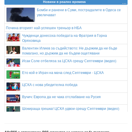
Новини в реално времеss
Бомби и ранени в Суми, пострадалите в Одеса се
увеличават
Почина вторият най-успешен треньор в НБА
Чужденци донесоха победата на Фратрия в Горна
Оряховица
Валентин Илиев за съдийството: Не държим да ни бъде
помагано, но държим да не бъдем ощетявани
Исак Соле отбеляза за ЦСКА срещу Септември (видео)
Ето кой е Играч на мача след Септември - ЦСКА
ЦСКА с нова убедителна победа
Вучич: Европа да не чака отслабване на Русия
Шокираща грешка! ЦСКА удвои срещу Септември (видео)
Комо договори защитник на Челси
AlfaRSS е автоматичен RSS агрегатор на новини от българските