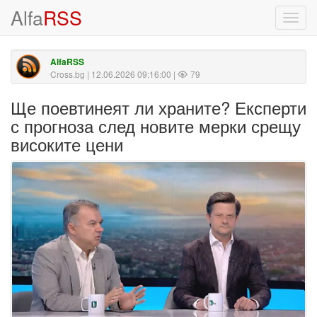
Alfa
RSS
Toggl
navig
AlfaRSS
Cross.bg
| 12.06.2026 09:16:00 |
79
Ще поевтинеят ли храните? Експерти
с прогноза след новите мерки срещу
високите цени