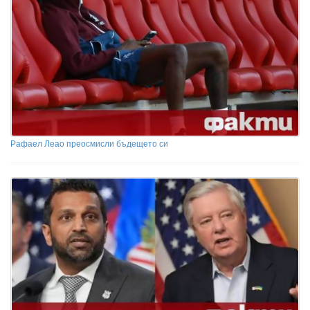
Рафаел Леао преосмисли бъдещето си