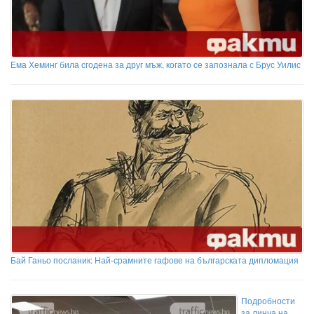
Ема Хеминг била сгодена за друг мъж, когато се запознала с Брус Уилис
Бай Ганьо посланик: Най-срамните гафове на българската дипломация
Подробности
за линча на