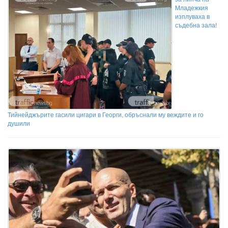
Младежкия
изплуваха в
съдебна зала!
Тийнейджърите гасили цигари в Георги, обръснали му веждите и го
душили