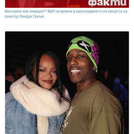
Мистерия или инфаркт? ФБР се включи в разследването на смъртта на
сенатор Линдзи Греъм