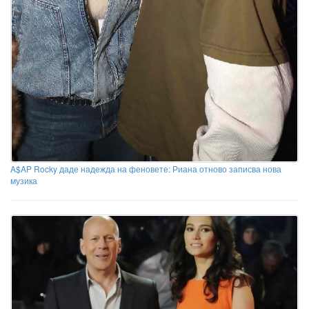
A$AP Rocky даде надежда на феновете: Риана отново записва нова
музика