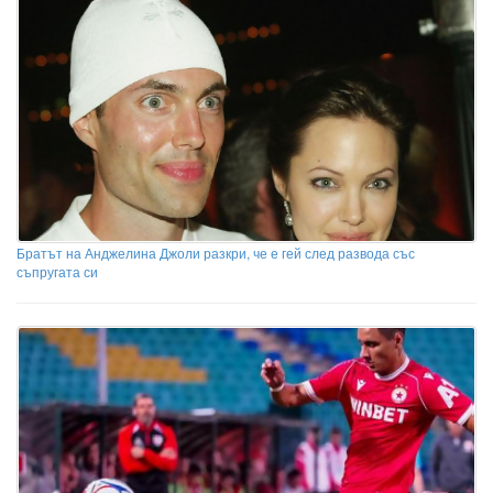
Братът на Анджелина Джоли разкри, че е гей след развода със
съпругата си