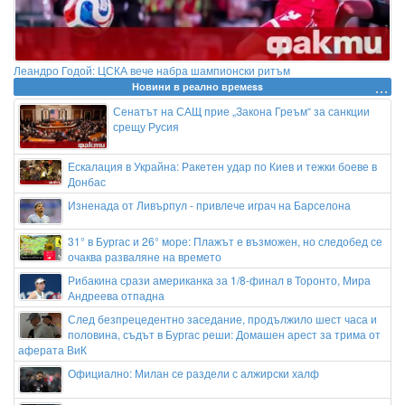
Леандро Годой: ЦСКА вече набра шампионски ритъм
Новини в реално времеss
Сенатът на САЩ прие „Закона Греъм“ за санкции
срещу Русия
Ескалация в Украйна: Ракетен удар по Киев и тежки боеве в
Донбас
Изненада от Ливърпул - привлече играч на Барселона
31° в Бургас и 26° море: Плажът е възможен, но следобед се
очаква разваляне на времето
Рибакина срази американка за 1/8-финал в Торонто, Мира
Андреева отпадна
След безпрецедентно заседание, продължило шест часа и
половина, съдът в Бургас реши: Домашен арест за трима от
аферата ВиК
Официално: Милан се раздели с алжирски халф