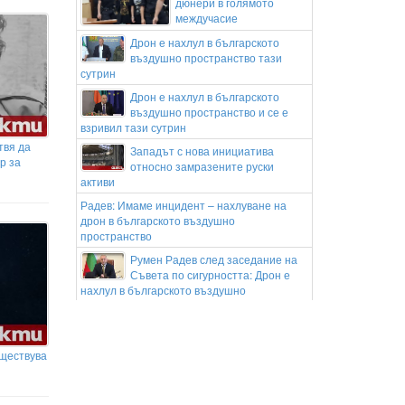
дюнери в голямото
междучасие
Дрон е нахлул в българското
въздушно пространство тази
сутрин
Дрон е нахлул в българското
въздушно пространство и се е
взривил тази сутрин
твя да
Западът с нова инициатива
р за
относно замразените руски
активи
Радев: Имаме инцидент – нахлуване на
дрон в българското въздушно
пространство
Румен Радев след заседание на
Съвета по сигурността: Дрон е
нахлул в българското въздушно
пространство
Лудогорец покорява виртуалния
футбол: включват "орлите" в EA
ъществува
FC27
Дрон се взриви в близост до
газова компресорна станция край