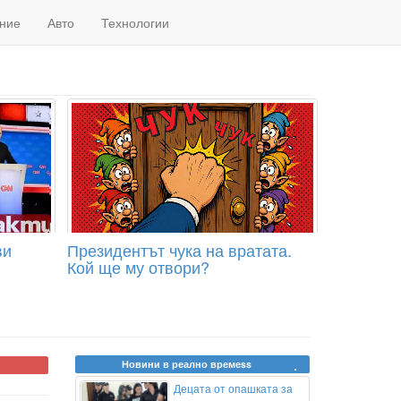
ние
Авто
Технологии
ви
Президентът чука на вратата.
Кой ще му отвори?
Новини в реално времеss
Децата от опашката за