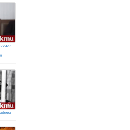
 руския
ия
 афера