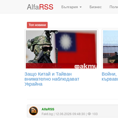
Alfa
RSS
България
Бизнес
Пол
Топ новини
Защо Китай и Тайван
Войни,
внимателно наблюдават
кървав
Украйна
AlfaRSS
Fakti.bg
| 12.06.2026 09:48:30 |
103