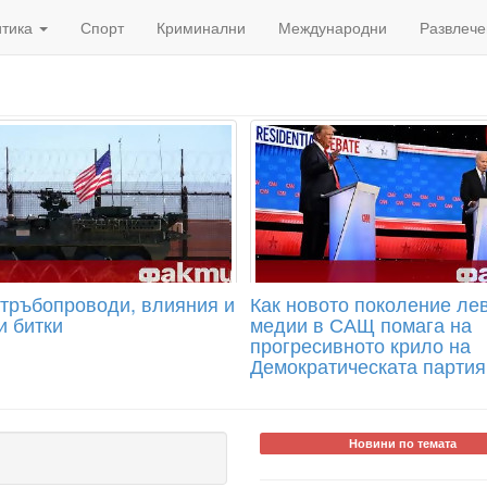
итика
Спорт
Криминални
Международни
Развлече
 тръбопроводи, влияния и
Как новото поколение ле
и битки
медии в САЩ помага на
прогресивното крило на
Демократическата партия
Новини по темата