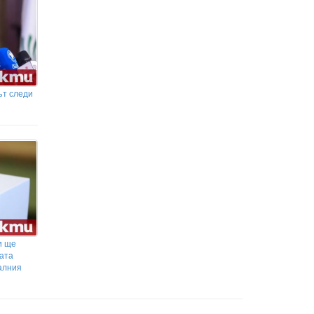
ът следи
и ще
ката
алния