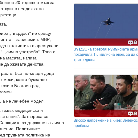
обвинен 20-годишен мъж за
 открит в неадекватно
аркотици.
ата.
ира „твърдост“ не срещу
ригата – зависимия. МВР,
дат статистика с арестувани
Въздушна тревога! Румънската арм
“, „лична употреба“. Това е
похарчила 1,5 милиона евро, за да 
 на масата, излиза
трите дрона
е държавата действа.
 расте. Все по-млади деца
 смеси, които буквално
 тази в Благоевград,
ромен.
, а не лечебен модел.
с тежък медицински и
естъпник“. Затвориха се
Високо напрежение в Киев: Зеленск
Санкциите за държане за лична
проблем
ранение. Политиците
ед трудната политика на