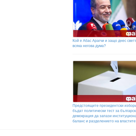
Кой е Абас Арагчи и защо днес свет
всяка негова дума?
Предстоящите президентски избор
бъдат политически тест за българс
демокрация да запази институцион
баланс и разделението на властите