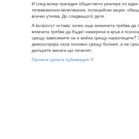
И след всяка трагедия обществото реагира по един
телевизионни включвания, полицейски акции, обеща
всичко утихва. До следващото дете.
А въпросът остава: колко още момичета трябва да п
момчета трябва да бъдат намерени в кръв и психоза
срещу зависимите не е война срещу наркотиците? 
демонстрира сила основно срещу болния, а не срещ
дилърите винаги ще печелят.
Прочети цялата публикация