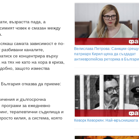
ати, възрастта пада, а
симият човек е смазан между
а.
 сякаш самата зависимост е по-
Велислава Петрова: Санкции срещу
 разбивани каналите,
патриарх Кирил щяха да създадат
атиск се концентрира върху
антиевропейска реторика в Българ
на тях не като на хора в криза,
 удобно, защото измества
 България отказва да приеме:
ничения и дългосрочна
и програми за ежедневно
ринг, терапевтични съдилища и
росто килия, а система, която
Кеворк Кеворкян: Най-мръснишката