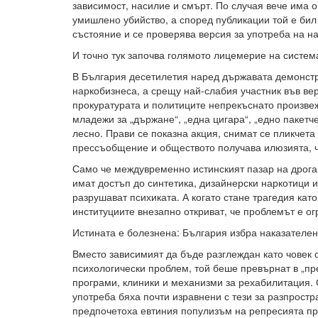
зависимост, насилие и смърт. По случая вече има 
умишлено убийство, а според публикации той е бил
състояние и се проверява версия за употреба на н
И точно тук започва голямото лицемерие на систем
В България десетилетия наред държавата демонстр
наркобизнеса, а срещу най-слабия участник във ве
прокуратурата и политиците непрекъснато произвеж
младежи за „държане“, „една цигара“, „едно пакетче
лесно. Прави се показна акция, снимат се пликчета
прессъобщение и обществото получава илюзията, ч
Само че междувременно истинският пазар на дрога
имат достъп до синтетика, дизайнерски наркотици и
разрушават психиката. А когато стане трагедия като
институциите внезапно откриват, че проблемът е ог
Истината е болезнена: България избра наказателен
Вместо зависимият да бъде разглеждан като човек 
психологически проблем, той беше превърнат в „пр
програми, клиники и механизми за рехабилитация. 
употреба бяха почти изравнени с тези за разпрост
предпочетоха евтиния популизъм на репресията пр