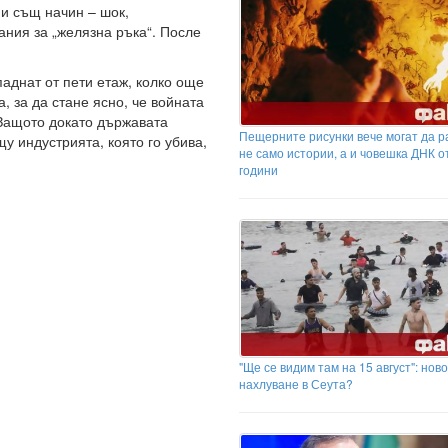
 и същ начин – шок,
ния за „желязна ръка“. После
аднат от пети етаж, колко още
, за да стане ясно, че войната
Защото докато държавата
Пещерните рисунки вече могат да р
у индустрията, която го убива,
не само истории, а и човешка ДНК о
години
"Ще се видим там на 15 август": ново
нахлуване в Сеута?