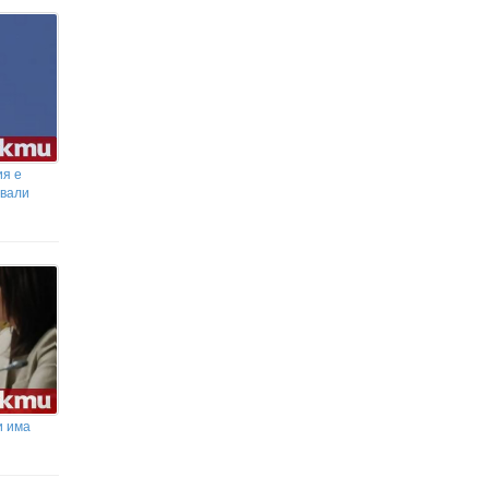
Кардам, след като навлезе в България
откъм Румъния
Дрон нахлу и се взриви в
българското въздушно
пространство
Три мача дадоха началото на
Карабао Къп 2026/27
ия е
свали
и има