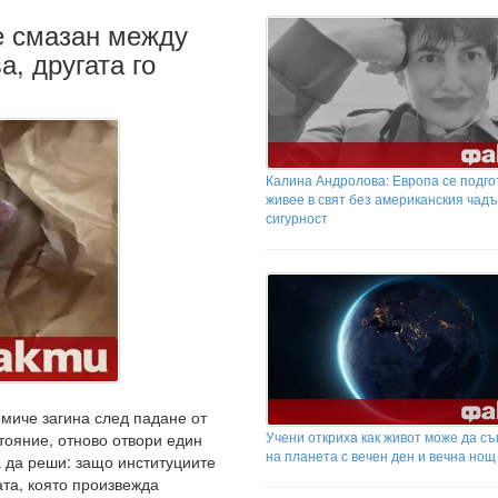
 е смазан между
а, другата го
Калина Андролова: Европа се подго
живее в свят без американския чадъ
сигурност
омиче загина след падане от
Учени откриха как живот може да с
тояние, отново отвори един
на планета с вечен ден и вечна нощ
а да реши: защо институциите
ата, която произвежда