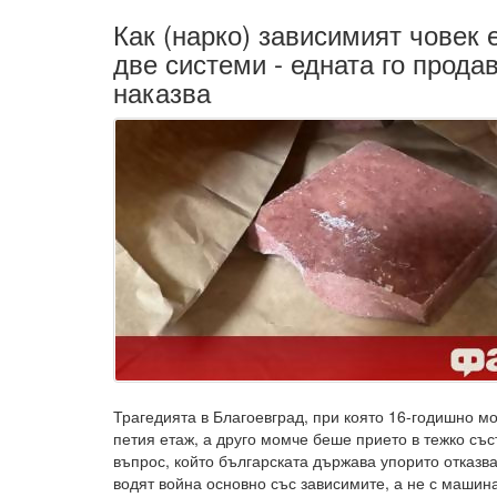
Как (нарко) зависимият човек
две системи - едната го продав
наказва
Трагедията в Благоевград, при която 16-годишно м
петия етаж, а друго момче беше прието в тежко със
въпрос, който българската държава упорито отказв
водят война основно със зависимите, а не с машин