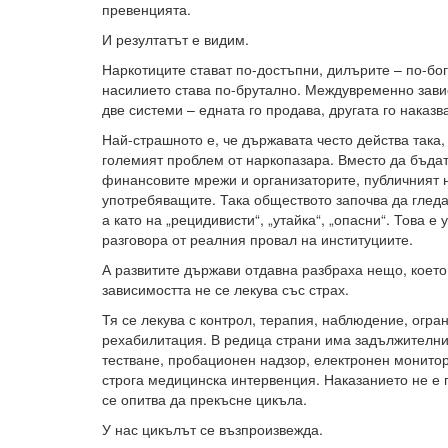
превенцията.
И резултатът е видим.
Наркотиците стават по-достъпни, дилърите – по-бог
насилието става по-брутално. Междувременно зави
две системи – едната го продава, другата го наказв
Най-страшното е, че държавата често действа така,
големият проблем от наркопазара. Вместо да бъдат
финансовите мрежи и организаторите, публичният н
употребяващите. Така обществото започва да гледа 
а като на „рецидивисти“, „утайка“, „опасни“. Това е
разговора от реалния провал на институциите.
А развитите държави отдавна разбраха нещо, което
зависимостта не се лекува със страх.
Тя се лекува с контрол, терапия, наблюдение, огра
рехабилитация. В редица страни има задължителн
тестване, пробационен надзор, електронен монито
строга медицинска интервенция. Наказанието не е п
се опитва да прекъсне цикъла.
У нас цикълът се възпроизвежда.