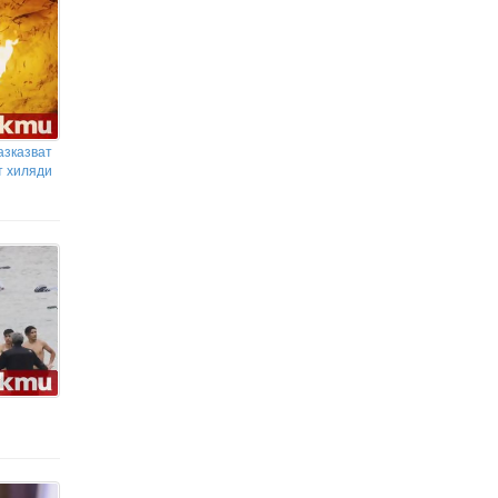
азказват
т хиляди