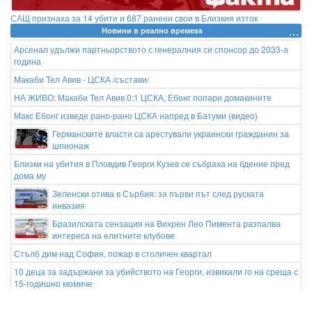
САЩ признаха за 14 убити и 687 ранени свои в Близкия изток
Новини в реално времеss
Арсенал удължи партньорството с генералния си спонсор до 2033-а
година
Макаби Тел Авив - ЦСКА /състави/
НА ЖИВО: Макаби Тел Авив 0:1 ЦСКА, Ебонг попари домакините
Макс Ебонг изведе рано-рано ЦСКА напред в Батуми (видео)
Германските власти са арестували украински гражданин за
шпионаж
Близки на убития в Пловдив Георги Кузев се събраха на бдение пред
дома му
Зеленски отива в Сърбия: за първи път след руската
инвазия
Бразилската сензация на Вихрен Лео Пимента разпалва
интереса на елитните клубове
Стълб дим над София, пожар в столичен квартал
10 деца за задържани за убийството на Георги, извикали го на среща с
15-годишно момиче