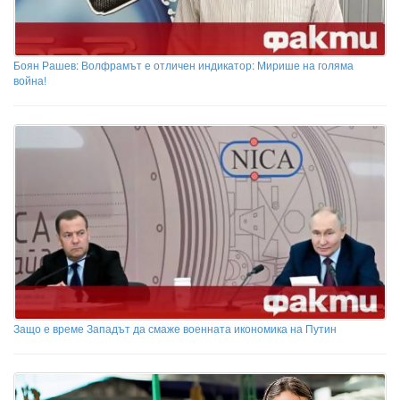
Боян Рашев: Волфрамът е отличен индикатор: Мирише на голяма
война!
Защо е време Западът да смаже военната икономика на Путин