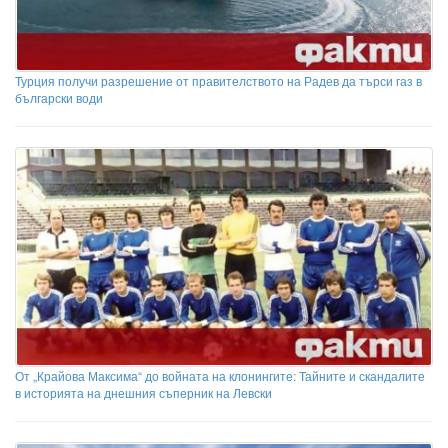
Турция получи разрешение от правителството на Радев да търси газ в
български води
От „Крайова Максима“ до войната на клонингите: Тайните и скандалите
в историята на днешния съперник на Левски