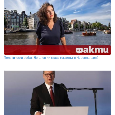
Политически дебат: Легален ли става кокаинът в Нидерландия?