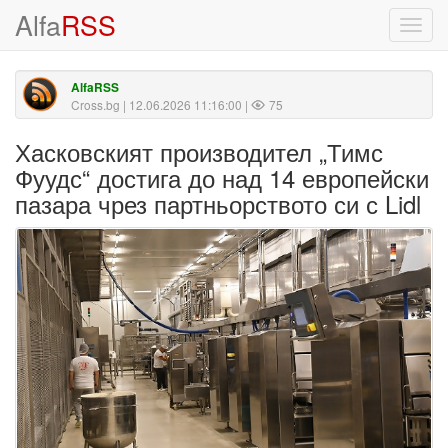
Alfa
RSS
Toggl
navig
AlfaRSS
Cross.bg
| 12.06.2026 11:16:00 |
75
Хасковският производител „Тимс
Фуудс“ достига до над 14 европейски
пазара чрез партньорството си с Lidl