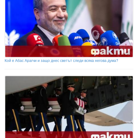
Кой е Абас Арагчи и защо днес светът следи всяка негова дума?