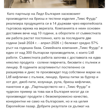
Като партньор на Лидл България хасковският
производител на бриош и тестени изделия „Тимс Фуудс"
реализира продукцията си в 14 държави чрез европейската
търговска мрежа на веригата. Компанията е неин основен
доставчик вече над 10 години, а оборотите от съвместната
им работа растат постоянно, като за последните две
години (май 2024 г. - април 2026 г.) бележат средно 57%
ръст на годишна база. Семейната компания „Тимс Фуудс" е
един от над 300 български производители, с които Lidl
работи. Съвместната работа започва с доставката на едва
няколко продукта - солени гевречета, бисквити с пълнеж и
линцер. В годините асортиментът постепенно се
разширява и днес те произвеждат под собствени марки на
Lidl кифлички с пълнеж, линцер, бриош питки за бургер и
хот дог, джоб-пити, козунаци, рула, бриош кифлички,
панетоне и др. „Партньорството ни с „Тимс Фуудс" е
чудесен пример за това как в България могат да се
произвеждат продукти с безкомпромисно качество,
конкурентни не само на българския, но и на целия
Европейски пазар. Добрите резултати се дължат на