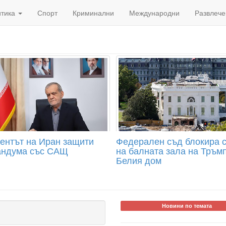
итика
Спорт
Криминални
Международни
Развлече
ентът на Иран защити
Федерален съд блокира 
ндума със САЩ
на балната зала на Тръмп
Белия дом
Новини по темата