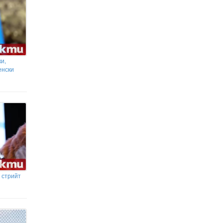
и,
енски
 стрийт