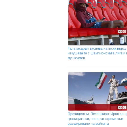
Галатасарай засилва натиска върху
изкушава го с Шампионската лига и
му Осимен
Президентът Пезешкиан: Иран защ
границите си, но не се стреми към
разширяване на войната