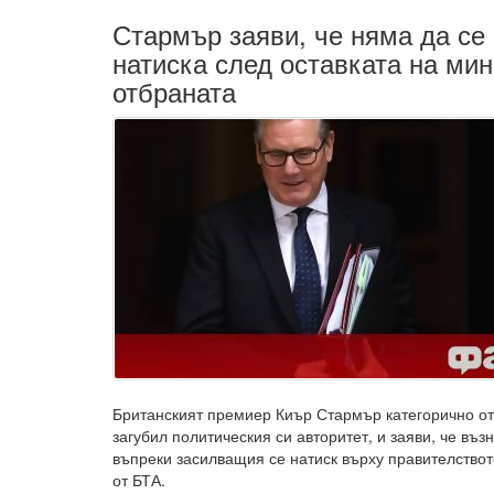
Стармър заяви, че няма да се 
натиска след оставката на ми
отбраната
Британският премиер Киър Стармър категорично от
загубил политическия си авторитет, и заяви, че въз
въпреки засилващия се натиск върху правителствот
от БТА.