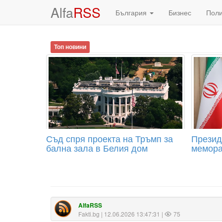
Alfa
RSS
България
Бизнес
Пол
Топ новини
Съд спря проекта на Тръмп за
Презид
бална зала в Белия дом
мемора
AlfaRSS
Fakti.bg
| 12.06.2026 13:47:31 |
75