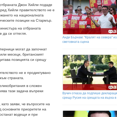
 отбраната Джон Хийли подаде
оред Хийли правителството не е
ржането на националната
тическите позиции на Стармър.
министъра на отбраната
 да се оттегля.
Анди Бърнам: "Кралят на севера" из
световната сцена
перници могат да започнат
 или месеци, британският
ащитава позицията си срещу
телството не е продиктувано
 към страната.
Великобритания в сложен
нява тази задача въпреки
Вучич отказа да подпише декларац
срещу Русия на срещата на върха в
като заяви, че въпросите на
д основните приоритети на
 останат водещи и при