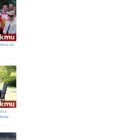
Сенатът на САЩ прие с голямо
мнозинство нов пакет санкции
срещу Русия
Пуснаха под домашен арест
бившия шеф на ВиК-Бургас и още
двама служители на дружеството
лиза на
ията
 Киев