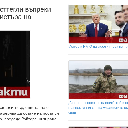
оттегли въпреки
нистъра на
Може ли НАТО да укроти гнева на Т
„Военен от ново поколение”: кой е 
хвърли твърденията, че е
главнокомандващ на украинските в
сили
намерява да остане на поста си
о, предаде Ройтерс, цитирана