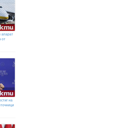
н апарат
ч от
стиг на
зточници