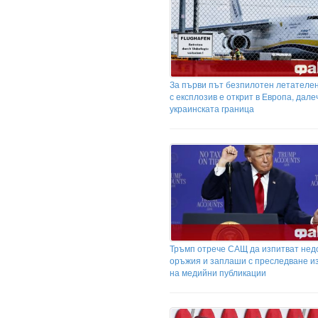
За първи път безпилотен летателе
с експлозив е открит в Европа, дале
украинската граница
Тръмп отрече САЩ да изпитват недо
оръжия и заплаши с преследване и
на медийни публикации