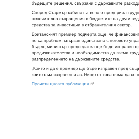
бъдещите решения, свързани с държавните разход
Според Стармър кабинетът вече е предприел трудн
включително съкращения в бюджетите на други ведо
средства за инвестиции в отбранителния сектор.
Британският премиер подчерта още, че финансовит
не са проблем, свързан единствено с неговото упр
бъдещ министър-председател ще бъде изправен п
предизвикателства и необходимостта да взема тру
разпределението на държавните средства.
„Който и да е премиер ще бъде изправен пред същ
които съм изправен и аз. Нищо от това няма да се 
Прочети цялата публикация