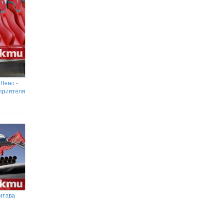
 Леао -
 приятеля
итава