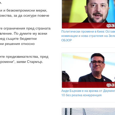
и.
и и безкомпромисни мерки,
мства, за да осигури повече
е ограничения пред страната
Политически промени в Киев: Оставк
авление. По думите му всеки
номинации и нова стратегия на Зел
ред същите бюджетни
ОБЗОР
дни решения относно
ите предизвикателства, пред
промени“, заяви Стармър.
Анди Бърнам е на крачка от Даунинг
10 без реална конкуренция