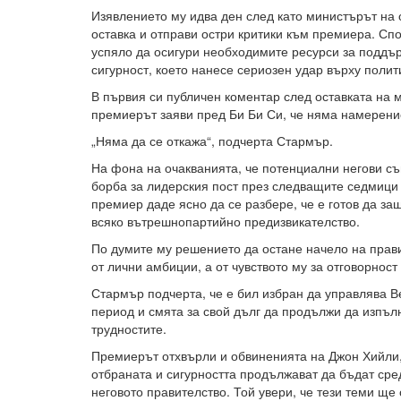
Изявлението му идва ден след като министърът на
оставка и отправи остри критики към премиера. Сп
успяло да осигури необходимите ресурси за поддъ
сигурност, което нанесе сериозен удар върху поли
В първия си публичен коментар след оставката на 
премиерът заяви пред Би Би Си, че няма намерение
„Няма да се откажа“, подчерта Стармър.
На фона на очакванията, че потенциални негови съ
борба за лидерския пост през следващите седмици
премиер даде ясно да се разбере, че е готов да з
всяко вътрешнопартийно предизвикателство.
По думите му решението да остане начело на прави
от лични амбиции, а от чувството му за отговорност
Стармър подчерта, че е бил избран да управлява 
период и смята за свой дълг да продължи да изпъл
трудностите.
Премиерът отхвърли и обвиненията на Джон Хийли, 
отбраната и сигурността продължават да бъдат сре
неговото правителство. Той увери, че тези теми ще