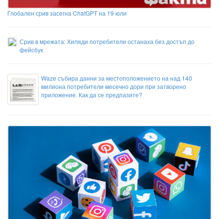
Глобален срив засегна ChatGPT на 19 юли
Срив в мрежата: Хиляди потребители останаха без достъп до
фейсбук
Waze събира данни за местоположението на над 140
милиона потребители месечно дори при затворено
приложение. Как да се предпазите?