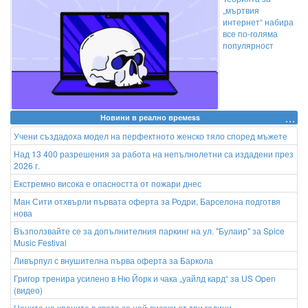
„мъртвия
интернет“ набира
все по-голяма
популярност
Новини в реално времеss
Учени създадоха модел на перфектното женско тяло според мъжете
Над 13 400 разрешения за работа на непълнолетни са издадени през
2026 г.
Екстремно висока е опасността от пожари днес
Ман Сити отхвърли първата оферта за Родри, Барселона подготвя
нова
Възползвайте се за допълнителния паркинг на ул. "Булаир" за Spice
Music Festival
Ливърпул с внушителна първа оферта за Баркола
Григор тренира усилено в Ню Йорк и чака „уайлд кард“ за US Open
(видео)
Цените на храните в света са най-високи от три години