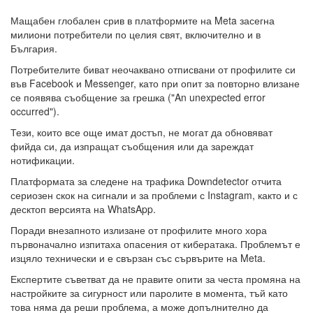
Мащабен глобален срив в платформите на Meta засегна
милиони потребители по целия свят, включително и в
България.
Потребителите биват неочаквано отписвани от профилите си
във Facebook и Messenger, като при опит за повторно влизане
се появява съобщение за грешка ("An unexpected error
occurred").
Тези, които все още имат достъп, не могат да обновяват
фийда си, да изпращат съобщения или да зареждат
нотификации.
Платформата за следене на трафика Downdetector отчита
сериозен скок на сигнали и за проблеми с Instagram, както и с
десктоп версията на WhatsApp.
Поради внезапното излизане от профилите много хора
първоначално изпитаха опасения от кибератака. Проблемът е
изцяло технически и е свързан със сървърите на Meta.
Експертите съветват да не правите опити за честа промяна на
настройките за сигурност или паролите в момента, тъй като
това няма да реши проблема, а може допълнително да