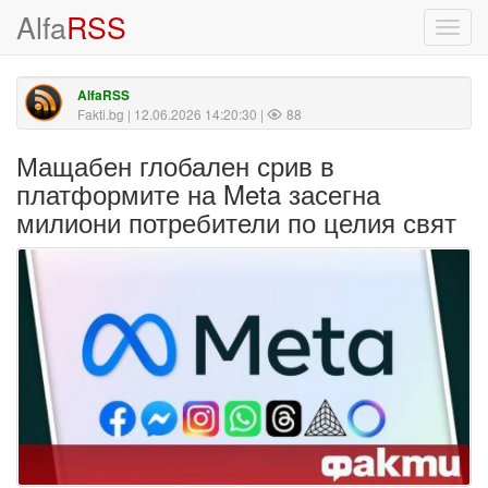
Alfa
RSS
Toggl
navig
AlfaRSS
Fakti.bg
| 12.06.2026 14:20:30 |
88
Мащабен глобален срив в
платформите на Meta засегна
милиони потребители по целия свят