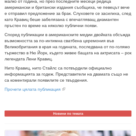
малко от година, но през последните месеци редица
американски и британски издания съобщиха, че певецът вече
е отправил предложение за брак. Слуховете се засилиха, след
като Кравиц беше забелязана с впечатляващ диамантен
пръстен по време на няколко публични появи.
Според публикации в американските медии двойката обсъжда
възможността за по-интимна сватбена церемония във
Великобритания в края на годината, последвана от по-голямо
тържество в Ню Йорк, където живее бащата на актрисата – рок
легендата Лени Кравиц.
Нито Кравиц, нито Стайлс са потвърдили официално
информацията за годеж. Представители на двамата също не
са коментирали появилите се твърдения.
Прочети цялата публикация
Новини по темата