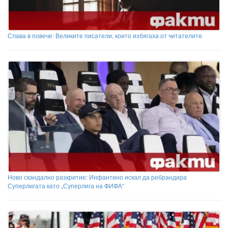
Слава в повече: Великите писатели, които избягаха от читателите
Ново скандално разкритие: Инфантино искал да ребрандира
Суперлигата като „Суперлига на ФИФА“