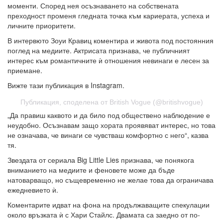
моменти. Според нея осъзнаването на собствената
преходност променя гледната точка към кариерата, успеха и
личните приоритети.
В интервюто Зоуи Кравиц коментира и живота под постоянния
поглед на медиите. Актрисата признава, че публичният
интерес към романтичните ѝ отношения невинаги е лесен за
приемане.
Вижте тази публикация в Instagram.
Публикация, споделена от British Vogue (@britishvogue)
„Да правиш каквото и да било под обществено наблюдение е
неудобно. Осъзнавам защо хората проявяват интерес, но това
не означава, че винаги се чувстваш комфортно с него“, казва
тя.
Звездата от сериала Big Little Lies признава, че понякога
вниманието на медиите и феновете може да бъде
натоварващо, но същевременно не желае това да ограничава
ежедневието ѝ.
Коментарите идват на фона на продължаващите спекулации
около връзката ѝ с Хари Стайлс. Двамата са заедно от по-