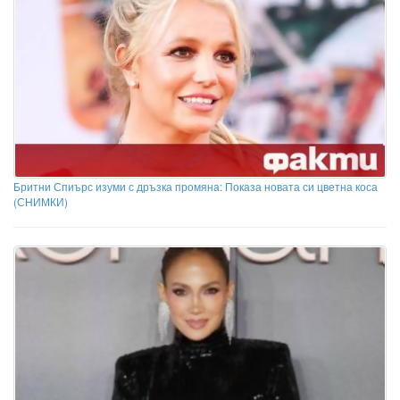
Бритни Спиърс изуми с дръзка промяна: Показа новата си цветна коса
(СНИМКИ)