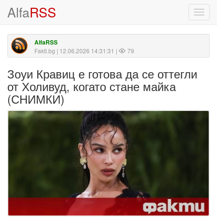
Alfa
RSS
Toggl
navig
AlfaRSS
Fakti.bg
| 12.06.2026 14:31:31 |
79
Зоуи Кравиц е готова да се оттегли
от Холивуд, когато стане майка
(СНИМКИ)