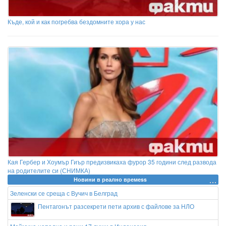
Къде, кой и как погребва бездомните хора у нас
Кая Гербер и Хоумър Гиър предизвикаха фурор 35 години след развода
на родителите си (СНИМКА)
Новини в реално времеss
Зеленски се среща с Вучич в Белград
Пентагонът разсекрети пети архив с файлове за НЛО