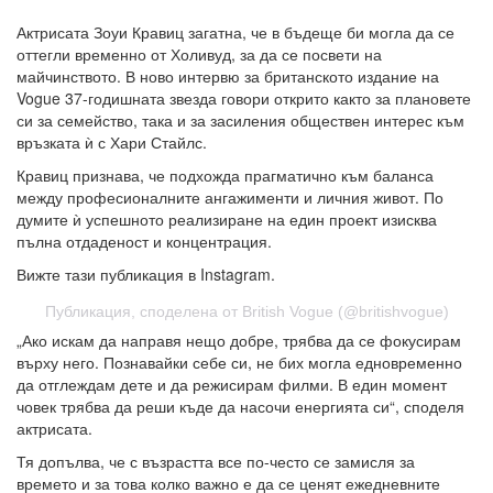
Актрисата Зоуи Кравиц загатна, че в бъдеще би могла да се
оттегли временно от Холивуд, за да се посвети на
майчинството. В ново интервю за британското издание на
Vogue 37-годишната звезда говори открито както за плановете
си за семейство, така и за засиления обществен интерес към
връзката ѝ с Хари Стайлс.
Кравиц признава, че подхожда прагматично към баланса
между професионалните ангажименти и личния живот. По
думите ѝ успешното реализиране на един проект изисква
пълна отдаденост и концентрация.
Вижте тази публикация в Instagram.
Публикация, споделена от British Vogue (@britishvogue)
„Ако искам да направя нещо добре, трябва да се фокусирам
върху него. Познавайки себе си, не бих могла едновременно
да отглеждам дете и да режисирам филми. В един момент
човек трябва да реши къде да насочи енергията си“, споделя
актрисата.
Тя допълва, че с възрастта все по-често се замисля за
времето и за това колко важно е да се ценят ежедневните