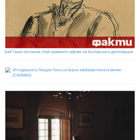
Бай Ганьо посланик: Най-срамните гафове на българската дипломация
40-годишната Линдзи Лоън си върна емблематичната визия
(СНИМКИ)