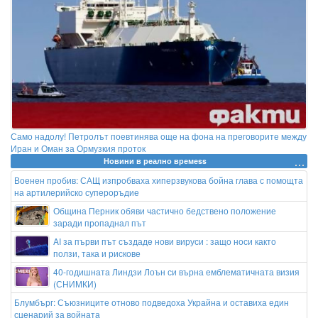
Само надолу! Петролът поевтинява още на фона на преговорите между
Иран и Оман за Ормузкия проток
Новини в реално времеss
Военен пробив: САЩ изпробваха хиперзвукова бойна глава с помощта
на артилерийско супероръдие
Община Перник обяви частично бедствено положение
заради пропаднал път
AI за първи път създадe нови вируси : защо носи както
ползи, така и рискове
40-годишната Линдзи Лоън си върна емблематичната визия
(СНИМКИ)
Блумбърг: Съюзниците отново подведоха Украйна и оставиха един
сценарий за войната