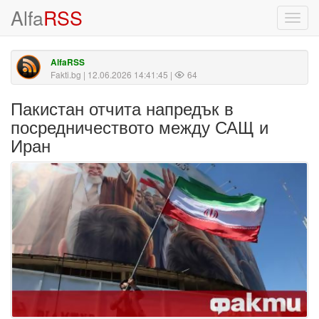
Alfa
RSS
Toggl
navig
AlfaRSS
Fakti.bg
| 12.06.2026 14:41:45 |
64
Пакистан отчита напредък в
посредничеството между САЩ и
Иран