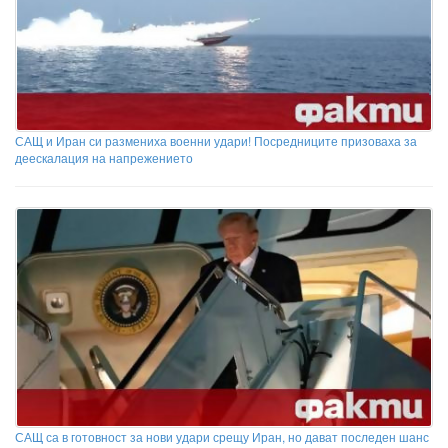
САЩ и Иран си размениха военни удари! Посредниците призоваха за
деескалация на напрежението
САЩ са в готовност за нови удари срещу Иран, но дават последен шанс