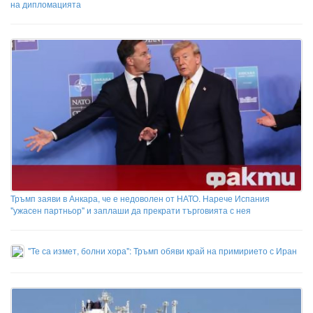
на дипломацията
Тръмп заяви в Анкара, че е недоволен от НАТО. Нарече Испания
"ужасен партньор" и заплаши да прекрати търговията с нея
"Те са измет, болни хора": Тръмп обяви край на примирието с Иран