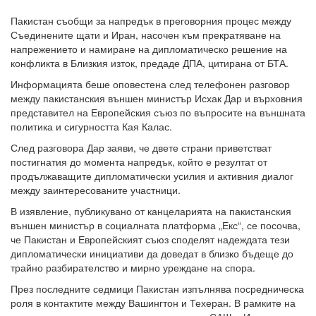
Пакистан съобщи за напредък в преговорния процес между
Съединените щати и Иран, насочен към прекратяване на
напрежението и намиране на дипломатическо решение на
конфликта в Близкия изток, предаде ДПА, цитирана от БТА.
Информацията беше оповестена след телефонен разговор
между пакистанския външен министър Исхак Дар и върховния
представител на Европейския съюз по въпросите на външната
политика и сигурността Кая Калас.
След разговора Дар заяви, че двете страни приветстват
постигнатия до момента напредък, който е резултат от
продължаващите дипломатически усилия и активния диалог
между заинтересованите участници.
В изявление, публикувано от канцеларията на пакистанския
външен министър в социалната платформа „Екс“, се посочва,
че Пакистан и Европейският съюз споделят надеждата тези
дипломатически инициативи да доведат в близко бъдеще до
трайно разбирателство и мирно уреждане на спора.
През последните седмици Пакистан изпълнява посредническа
роля в контактите между Вашингтон и Техеран. В рамките на