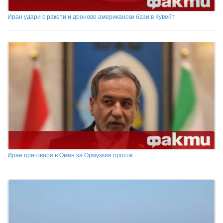
Иран удари с ракети и дронове американски бази в Кувейт
Иран преговаря в Оман за Ормузкия проток