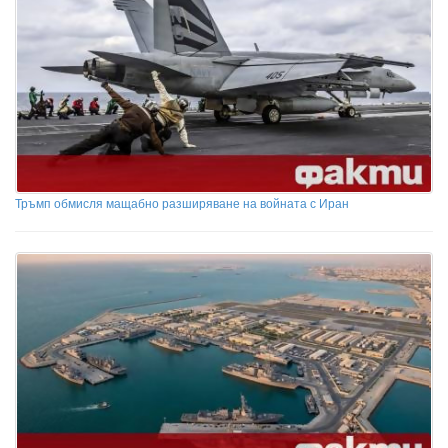
Тръмп обмисля мащабно разширяване на войната с Иран