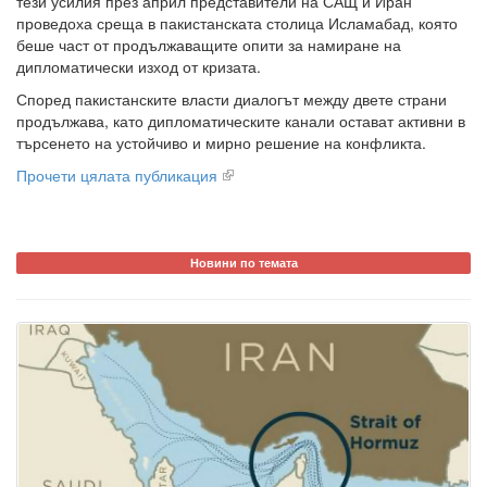
тези усилия през април представители на САЩ и Иран
проведоха среща в пакистанската столица Исламабад, която
беше част от продължаващите опити за намиране на
дипломатически изход от кризата.
Според пакистанските власти диалогът между двете страни
продължава, като дипломатическите канали остават активни в
търсенето на устойчиво и мирно решение на конфликта.
Прочети цялата публикация
Новини по темата