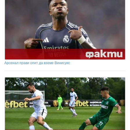
Арсенал прави опит да вземе Винисуис