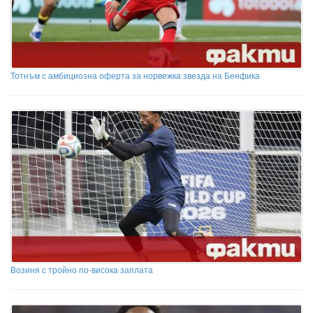
Тотнъм с амбициозна оферта за норвежка звезда на Бенфика
Возиня с тройно по-висока заплата