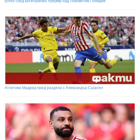
успех след категоричен триумф над Локомотив Пловдив
Атлетико Мадрид пред раздяла с Александър Сьорлот