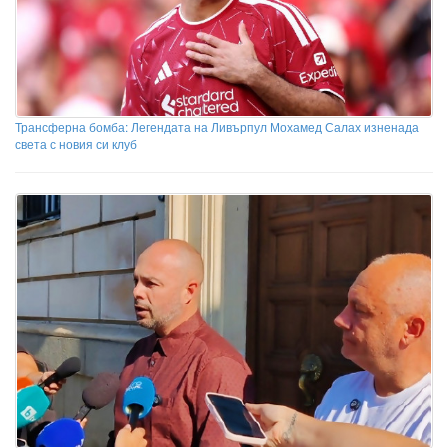
Трансферна бомба: Легендата на Ливърпул Мохамед Салах изненада
света с новия си клуб