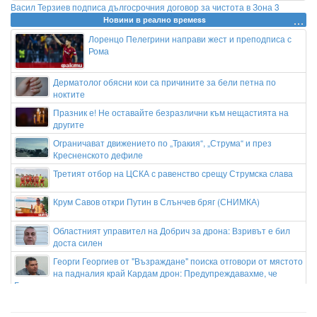
Васил Терзиев подписа дългосрочния договор за чистота в Зона 3
Новини в реално времеss
Лоренцо Пелегрини направи жест и преподписа с
Рома
Дерматолог обясни кои са причините за бели петна по
ноктите
Празник е! Не оставайте безразлични към нещастията на
другите
Ограничават движението по „Тракия“, „Струма“ и през
Кресненското дефиле
Третият отбор на ЦСКА с равенство срещу Струмска слава
Крум Савов откри Путин в Слънчев бряг (СНИМКА)
Областният управител на Добрич за дрона: Взривът е бил
доста силен
Георги Георгиев от "Възраждане" поиска отговори от мястото
на падналия край Кардам дрон: Предупреждавахме, че
България ще понесе последиците
Путин готви нов ход? Зеленски предупреди за тайна
мобилизация