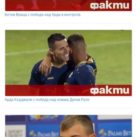
Ботев Враца с победа над Арда в контрола
Арда Кърджали с победа над новака Дунав Русе