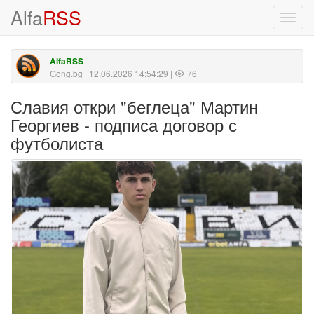
Alfa
RSS
Toggl
navig
AlfaRSS
Gong.bg
| 12.06.2026 14:54:29 |
76
Славия откри "беглеца" Мартин
Георгиев - подписа договор с
футболиста