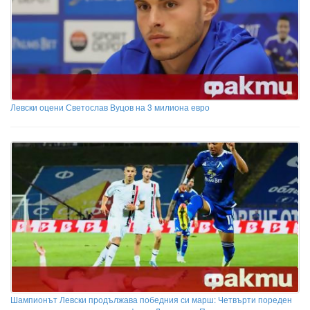
Левски оцени Светослав Вуцов на 3 милиона евро
Шампионът Левски продължава победния си марш: Четвърти пореден