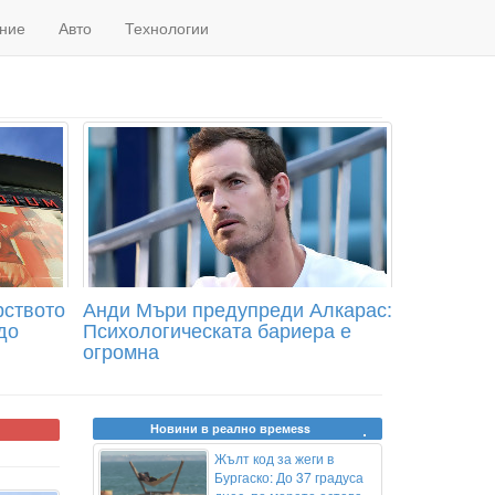
ние
Авто
Технологии
рството
Анди Мъри предупреди Алкарас:
до
Психологическата бариера е
огромна
Новини в реално времеss
Жълт код за жеги в
Бургаско: До 37 градуса