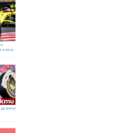
се осъществява само чрез електронно
плащане
След безсънна и напрегната нощ:
Пожарът на магистрала „Тракия“
е овладян
та
т е пети
 да влезе