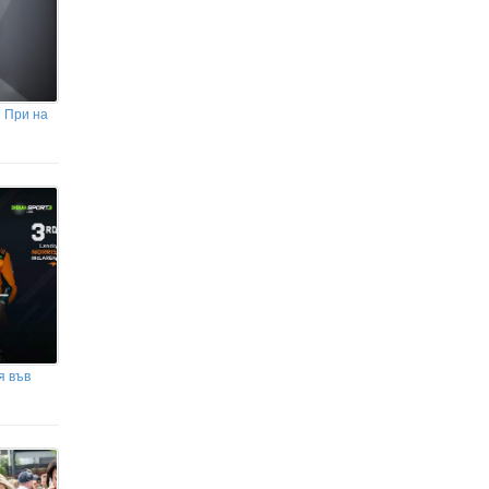
 При на
я във