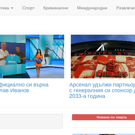
итика
Спорт
Криминални
Международни
Развлече
фициално си върна
Арсенал удължи партньо
лав Иванов
с генералния си спонсор 
2033-а година
Новини по темата