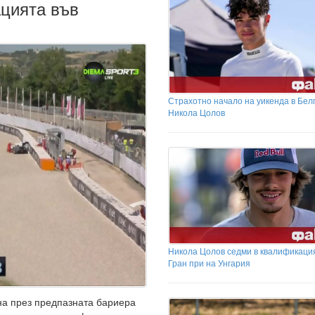
цията във
Страхотно начало на уикенда в Бел
Никола Цолов
Никола Цолов седми в квалификаци
Гран при на Унгария
на през предпазната бариера