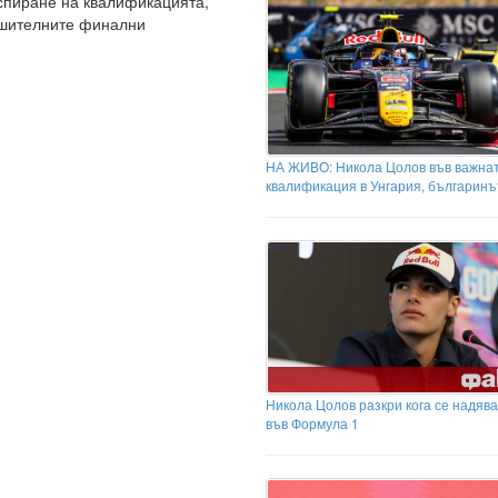
 спиране на квалификацията,
ешителните финални
НА ЖИВО: Никола Цолов във важна
квалификация в Унгария, българинъ
Никола Цолов разкри кога се надява
във Формула 1