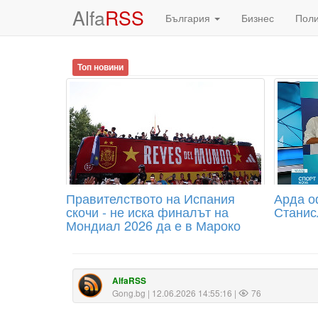
Alfa
RSS
България
Бизнес
Пол
Топ новини
Правителството на Испания
Арда о
скочи - не иска финалът на
Станис
Мондиал 2026 да е в Мароко
AlfaRSS
Gong.bg
| 12.06.2026 14:55:16 |
76