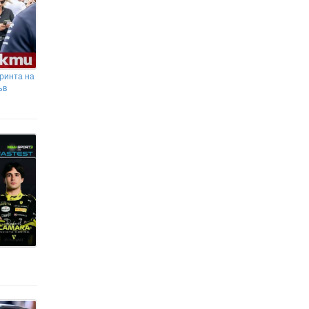
принта на
ъв