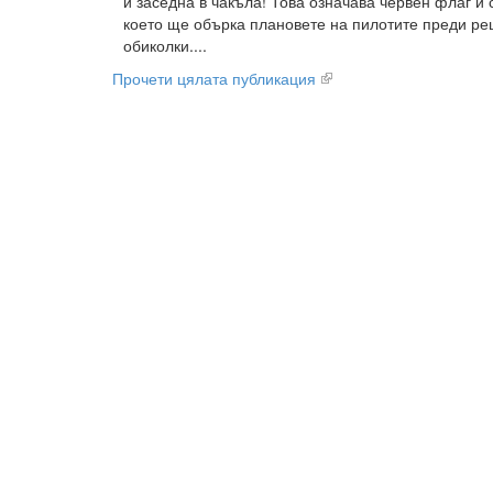
и заседна в чакъла! Това означава червен флаг и
което ще обърка плановете на пилотите преди р
обиколки....
Прочети цялата публикация