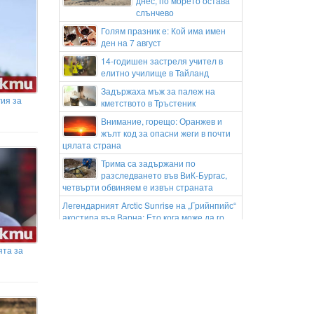
днес, по морето остава
слънчево
Голям празник е: Кой има имен
ден на 7 август
14-годишен застреля учител в
елитно училище в Тайланд
Задържаха мъж за палеж на
гия за
кметството в Тръстеник
Внимание, горещо: Оранжев и
жълт код за опасни жеги в почти
цялата страна
Трима са задържани по
разследването във ВиК-Бургас,
четвърти обвиняем е извън страната
Легендарният Arctic Sunrise на „Грийнпийс“
акостира във Варна: Ето кога може да го
посетите
Започна прием на заявления за
ята за
регистрационен номер по избор
от СТ 7501ТР до СТ8000ТР
Ползването на
лекоатлетическата писта около
тренировъчния терен на стадион „Берое“