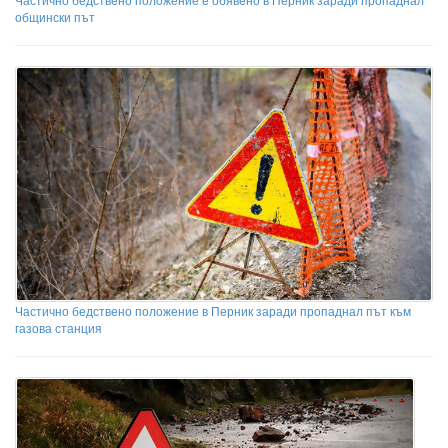
общински път
Частично бедствено положение в Перник заради пропаднал път към
газова станция