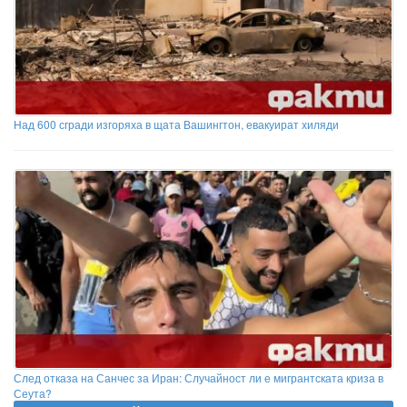
Над 600 сгради изгоряха в щата Вашингтон, евакуират хиляди
След отказа на Санчес за Иран: Случайност ли е мигрантската криза в
Сеута?