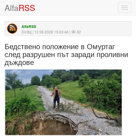
Alfa
RSS
Toggl
navig
AlfaRSS
Dir.Bg
| 12.06.2026 15:03:46 |
82
Бедствено положение в Омуртаг
след разрушен път заради проливни
дъждове