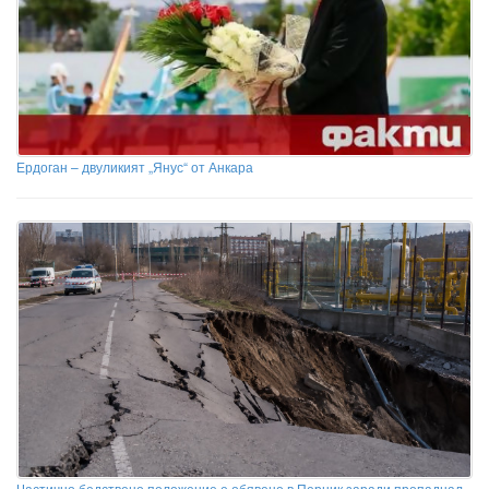
Ердоган – двуликият „Янус“ от Анкара
Частично бедствено положение е обявено в Перник заради пропаднал