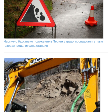
Частично бедствено положение в Перник заради пропаднал път към
газоразпределителна станция