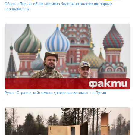
Община Перник обяви частично бедствено положение заради
пропаднал път
Русия: Страхът, който може да взриви системата на Путин