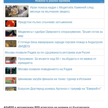
Новини в реално времеss
Иран показа кадри с Моджтаба Хаменей след
месеци на мълчание (видео)
Предстои пълно слънчево затъмнение
Меджлисът одобри Ормузкото споразумение, Тръмп готов за
мир
Стотици бяха евакуирани заради горския пожар в Андалусия
(ВИДЕО)
Москва похвали Радев за по-сдържаната реторика към Русия
Проучване: За мъжете над 50 г. възбудата е по-важна от
ерекцията
Москва похвали поведението на Радев
Шиникова загуби финала на тенис турнир в Испания
Борусия Дортмунд шокира Арсенал с триумф на "Емирейтс"
България се превръща в “пустиня” за медицински
специалисти
AlfaRSS е автоматичен RSS агрегатор на новини от българските