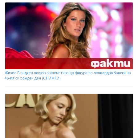
Жизел Бюндхен показа зашеметяваща фигура по леопардов бански на
46-ия си рожден ден (СНИМКИ)