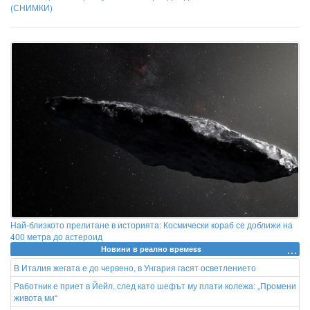
(СНИМКИ)
Най-близкото прелитане в историята: Космически кораб се доближи на
400 метра до астероид
Новини в реално времеss
В Италия жегата е до червено, в Унгария гасят осветлението
Работник е приет в Йейл, след като шефът му плати колежа: „Промени
живота ми“