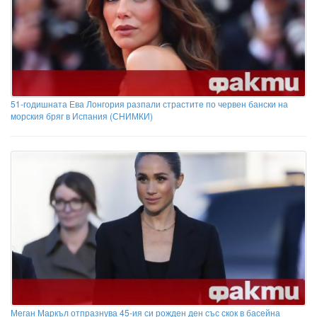
51-годишната Ева Лонгория разпали страстите по червен бански на
морския бряг в Испания (СНИМКИ)
Меган Маркъл отпразнува 45-ия си рожден ден със скок в басейна