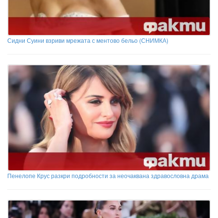
Сидни Суини взриви мрежата с ментово бельо (СНИМКА)
Пенелопе Крус разкри подробности за неочаквана здравословна драма