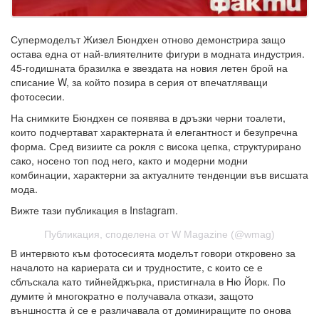
Супермоделът Жизел Бюндхен отново демонстрира защо
остава една от най-влиятелните фигури в модната индустрия.
45-годишната бразилка е звездата на новия летен брой на
списание W, за който позира в серия от впечатляващи
фотосесии.
На снимките Бюндхен се появява в дръзки черни тоалети,
които подчертават характерната ѝ елегантност и безупречна
форма. Сред визиите са рокля с висока цепка, структурирано
сако, носено топ под него, както и модерни модни
комбинации, характерни за актуалните тенденции във висшата
мода.
Вижте тази публикация в Instagram.
Публикация, споделена от W Magazine (@wmag)
В интервюто към фотосесията моделът говори откровено за
началото на кариерата си и трудностите, с които се е
сблъскала като тийнейджърка, пристигнала в Ню Йорк. По
думите ѝ многократно е получавала откази, защото
външността ѝ се е различавала от доминиращите по онова