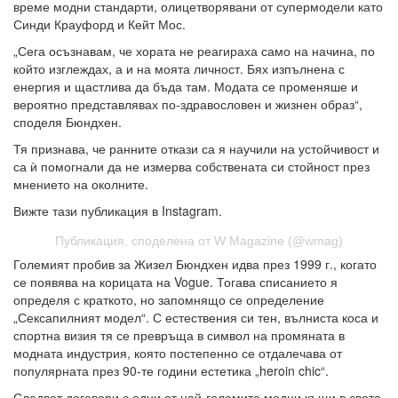
време модни стандарти, олицетворявани от супермодели като
Синди Крауфорд и Кейт Мос.
„Сега осъзнавам, че хората не реагираха само на начина, по
който изглеждах, а и на моята личност. Бях изпълнена с
енергия и щастлива да бъда там. Модата се променяше и
вероятно представлявах по-здравословен и жизнен образ“,
споделя Бюндхен.
Тя признава, че ранните откази са я научили на устойчивост и
са ѝ помогнали да не измерва собствената си стойност през
мнението на околните.
Вижте тази публикация в Instagram.
Публикация, споделена от W Magazine (@wmag)
Големият пробив за Жизел Бюндхен идва през 1999 г., когато
се появява на корицата на Vogue. Тогава списанието я
определя с краткото, но запомнящо се определение
„Сексапилният модел“. С естествения си тен, вълниста коса и
спортна визия тя се превръща в символ на промяната в
модната индустрия, която постепенно се отдалечава от
популярната през 90-те години естетика „heroin chic“.
Следват договори с едни от най-големите модни къщи в света,