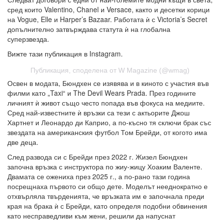
сред които Valentino, Chanel и Versace, както и десетки корици
на Vogue, Elle и Harper’s Bazaar. Работата ѝ с Victoria’s Secret
допълнително затвърждава статута ѝ на глобална
суперзвезда.
Вижте тази публикация в Instagram.
Публикация, споделена от W Magazine (@wmag)
Освен в модата, Бюндхен се изявява и в киното с участия във
филми като „Taxi“ и The Devil Wears Prada. През годините
личният ѝ живот също често попада във фокуса на медиите.
Сред най-известните ѝ връзки са тези с актьорите Джош
Хартнет и Леонардо ди Каприо, а по-късно тя сключи брак със
звездата на американския футбол Том Брейди, от когото има
две деца.
След развода си с Брейди през 2022 г. Жизел Бюндхен
започна връзка с инструктора по жиу-жицу Хоаким Валенте.
Двамата се ожениха през 2025 г., а по-рано тази година
посрещнаха първото си общо дете. Моделът нееднократно е
отхвърляла твърденията, че връзката им е започнала преди
края на брака ѝ с Брейди, като определя подобни обвинения
като несправедливи към жени, решили да напуснат