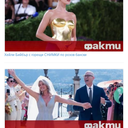
Хейли Бийбър с горещи СНИМКИ по розов бански