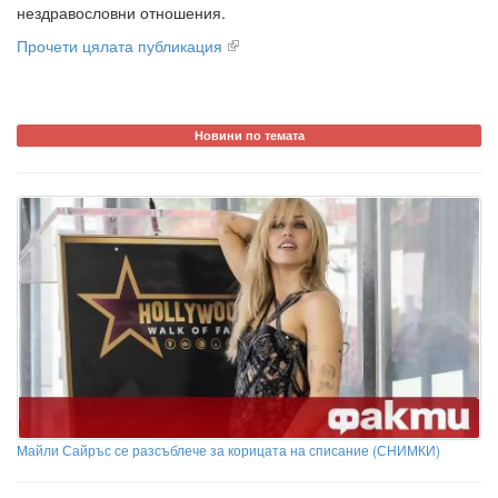
нездравословни отношения.
Прочети цялата публикация
Новини по темата
Майли Сайръс се разсъблече за корицата на списание (СНИМКИ)