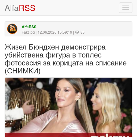
Alfa
RSS
Toggl
navig
AlfaRSS
Fakti.bg
| 12.06.2026 15:59:19 |
85
Жизел Бюндхен демонстрира
убийствена фигура в топлес
фотосесия за корицата на списание
(СНИМКИ)