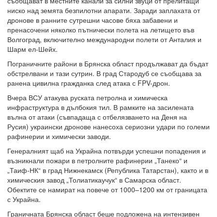
съобщават в местните канали за силни звуци от прелитащи
ниско над земята безпилотни апарати. Заради заплахата от
дронове в ранните сутрешни часове бяха забавени и
пренасочени няколко пътнически полета на летището във
Волгоград, включително международни полети от Анталия и
Шарм ел-Шейх.
Пограничните райони в Брянска област продължават да бъдат
обстрелвани и тази сутрин. В град Стародуб се съобщава за
ранена цивилна гражданка след атака с FPV-дрон.
Вчера ВСУ атакува руската петролна и химическа
инфраструктура в дълбокия тил. В рамките на засилената
вълна от атаки (съвпадаща с отбелязването на Деня на
Русия) украински дронове нанесоха сериозни удари по големи
рафинерии и химически заводи.
Генералният щаб на Украйна потвърди успешни попадения и
възникнали пожари в петролните рафинерии „Танеко“ и
„Таиф-НК“ в град Нижнекамск (Република Татарстан), както и в
химическия завод „Толиатикаучук“ в Самарска област.
Обектите се намират на повече от 1000–1200 км от границата
с Украйна.
Граничната Брянска област беше подложена на интензивен