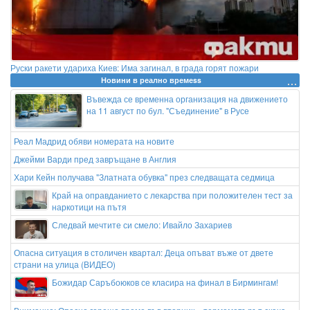
Руски ракети удариха Киев: Има загинал, в града горят пожари
Новини в реално времеss
Въвежда се временна организация на движението
на 11 август по бул. "Съединение" в Русе
Реал Мадрид обяви номерата на новите
Джейми Варди пред завръщане в Англия
Хари Кейн получава "Златната обувка" през следващата седмица
Край на оправданието с лекарства при положителен тест за
наркотици на пътя
Следвай мечтите си смело: Ивайло Захариев
Опасна ситуация в столичен квартал: Деца опъват въже от двете
страни на улица (ВИДЕО)
Божидар Саръбоюков се класира на финал в Бирмингам!