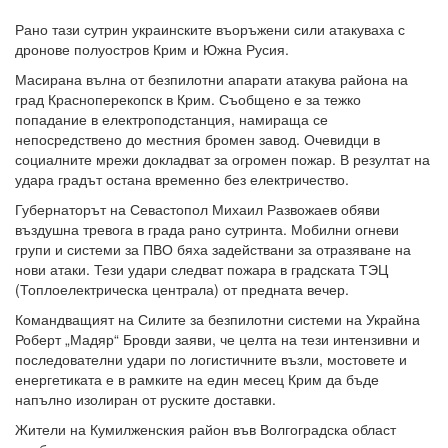
Рано тази сутрин украинските въоръжени сили атакуваха с
дронове полуостров Крим и Южна Русия.
Масирана вълна от безпилотни апарати атакува района на
град Красноперекопск в Крим. Съобщено е за тежко
попадание в електроподстанция, намираща се
непосредствено до местния бромен завод. Очевидци в
социалните мрежи докладват за огромен пожар. В резултат на
удара градът остана временно без електричество.
Губернаторът на Севастопол Михаил Развожаев обяви
въздушна тревога в града рано сутринта. Мобилни огневи
групи и системи за ПВО бяха задействани за отразяване на
нови атаки. Тези удари следват пожара в градската ТЭЦ
(Топлоелектрическа централа) от предната вечер.
Командващият на Силите за безпилотни системи на Украйна
Роберт „Мадяр“ Бровди заяви, че целта на тези интензивни и
последователни удари по логистичните възли, мостовете и
енергетиката е в рамките на един месец Крим да бъде
напълно изолиран от руските доставки.
Жители на Кумилженския район във Волгоградска област