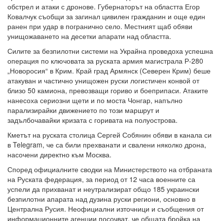
обстрел и атаки с дронове. Губернаторът на областта Егор
Ковалчук съобщи за загинал цивилен гражданин и още един
ранен при удар в погранично село. Местният щаб обяви
унищожаването на десетки апарати над областта.
Силите за безпилотни системи на Украйна проведоха успешна
операция по ключовата за руската армия магистрала Р-280
„Новоросия“ в Крим. Край град Армянск (Северен Крим) беше
атакуван и частично унищожен руски логистичен конвой от
близо 50 камиона, превозващи гориво и боеприпаси. Атаките
нанесоха сериозни щети и по моста Чонгар, напълно
парализирайки движението по този маршрут и
задълбочавайки кризата с горивата на полуострова.
Кметът на руската столица Сергей Собянин обяви в канала си
в Telegram, че са били прехванати и свалени няколко дрона,
насочени директно към Москва.
Според официалните сводки на Министерството на отбраната
на Руската федерация, за период от 12 часа военните са
успели да прихванат и неутрализират общо 185 украински
безпилотни апарата над дузина руски региони, основно в
Централна Русия. Неофициални източници и съобщения от
информационните агенции посочват, че общата бройка на