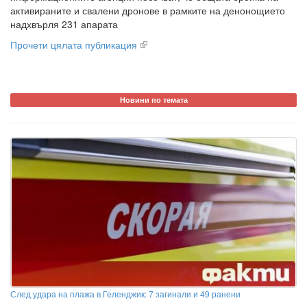
активираните и свалени дронове в рамките на денонощието
надхвърля 231 апарата
Прочети цялата публикация
Новини по темата
След удара на плажа в Геленджик: 7 загинали и 49 ранени