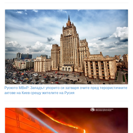
Руското МВнР: Западът упорито си затваря очите пред терористичните
актове на Киев срещу жителите на Русия