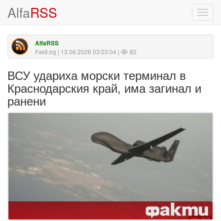
Alfa
RSS
Toggl
navig
AlfaRSS
Fakti.bg
| 13.06.2026 03:03:04 |
82
ВСУ удариха морски терминал в
Краснодарския край, има загинал и
ранени