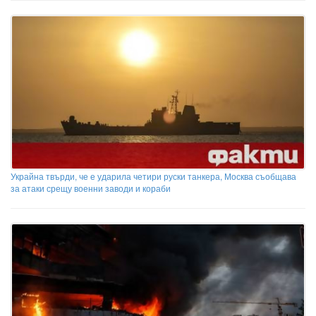
Украйна твърди, че е ударила четири руски танкера, Москва съобщава
за атаки срещу военни заводи и кораби