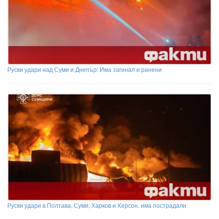
Руски удари над Суми и Днепър: Има загинал и ранени
Руски удари в Полтава, Суми, Харков и Херсон, има пострадали