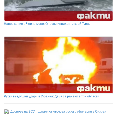
Напрежение в Черно море: Опасни инциденти край Турция
Руски въздушни удари в Украйна: Деца са ранени в три области
Дронове на ВСУ подпалиха ключова руска рафинерия в Сизран