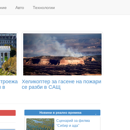
ние
Авто
Технологии
строежа
Хеликоптер за гасене на пожари
 в
се разби в САЩ
Новини в реално времеss
Сценарий за филма
“Сибир и ада”