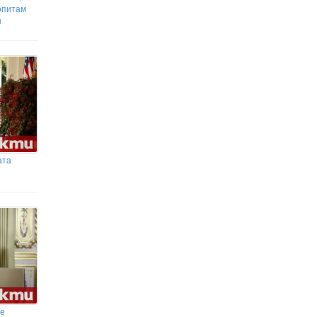
опитам
н
ата
се