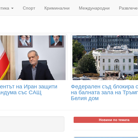
итика
Спорт
Криминални
Международни
Развлече
ентът на Иран защити
Федерален съд блокира 
ндума със САЩ
на балната зала на Тръмп
Белия дом
Новини по темата