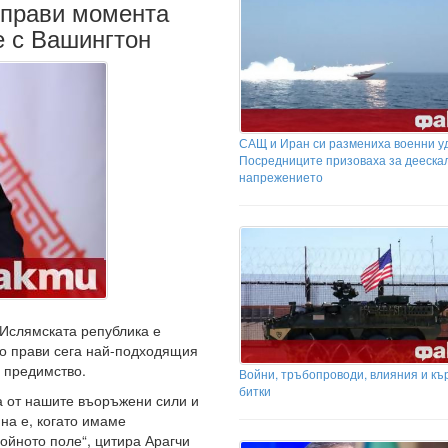
 прави момента
е с Вашингтон
САЩ и Иран си размениха военни у
Посредниците призоваха за дееска
напрежението
 Ислямската република е
о прави сега най-подходящия
 предимство.
Войни, тръбопроводи, влияния и къ
битки
а от нашите въоръжени сили и
на е, когато имаме
ойното поле“, цитира Арагчи