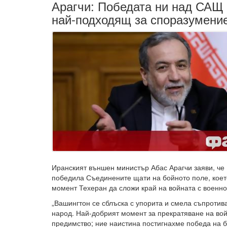
Арагчи: Победата ни над САЩ
най-подходящ за споразумени
Иранският външен министър Абас Арагчи заяви, че
победила Съединените щати на бойното поле, коет
момент Техеран да сложи край на войната с военно
„Вашингтон се сблъска с упорита и смела съпротив
народ. Най-добрият момент за прекратяване на вой
предимство; ние наистина постигнахме победа на б