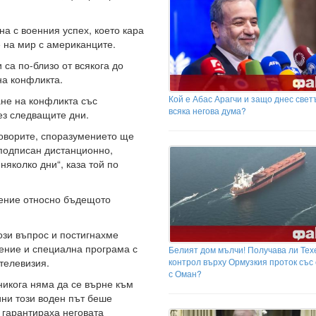
а с военния успех, което кара
 на мир с американците.
са по-близо от всякога до
на конфликта.
Кой е Абас Арагчи и защо днес свет
не на конфликта със
всяка негова дума?
ез следващите дни.
оворите, споразумението ще
подписан дистанционно,
няколко дни“, каза той по
ление относно бъдещото
ози въпрос и постигнахме
ение и специална програма с
Белият дом мълчи! Получава ли Тех
контрол върху Ормузкия проток със
телевизия.
с Оман?
никога няма да се върне към
ини този воден път беше
 гарантираха неговата