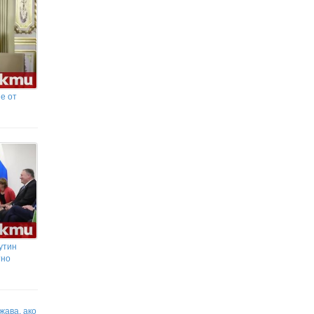
е от
утин
тно
жава, ако