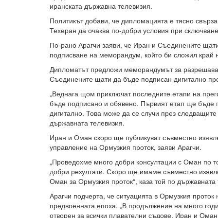
иранската държавна телевизия.
Политикът добави, че дипломацията е тясно свързан
Техеран да очаква по-добри условия при сключване
По-рано Арагчи заяви, че Иран и Съединените щати 
подписване на меморандум, който би сложил край 
Дипломатът предложи меморандумът за разрешава
Съединените щати да бъде подписан дигитално пр
„Веднага щом приключат последните етапи на прег
бъде подписано и обявено. Първият етап ще бъде 
дигитално. Това може да се случи през следващите 
държавната телевизия.
Иран и Оман скоро ще публикуват съвместно изяв
управление на Ормузкия проток, заяви Арагчи.
„Проведохме много добри консултации с Оман по т
добри резултати. Скоро ще имаме съвместно изявл
Оман за Ормузкия проток“, каза той по държавната 
Арагчи подчерта, че ситуацията в Ормузкия проток 
предвоенната епоха. „В продължение на много год
отворен за всички плавателни съдове. Иран и Оман