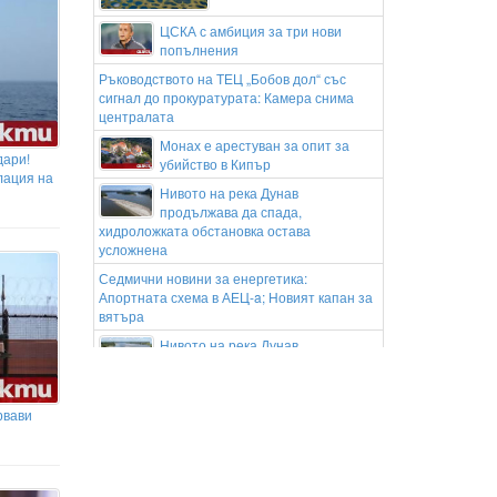
ЦСКА с амбиция за три нови
попълнения
Ръководството на ТЕЦ „Бобов дол“ със
сигнал до прокуратурата: Камера снима
централата
Монах е арестуван за опит за
дари!
убийство в Кипър
лация на
Нивото на река Дунав
продължава да спада,
хидроложката обстановка остава
усложнена
Седмични новини за енергетика:
Апортната схема в АЕЦ-a; Новият капан за
вятъра
Нивото на река Дунав
продължава да спада, достигна
109 см под условната нула
Проф. Кантарджиев:
рвави
Западнонилската треска вече е в
България!
Заради нова жена ли се разведе
Геро? (ВИДЕО)