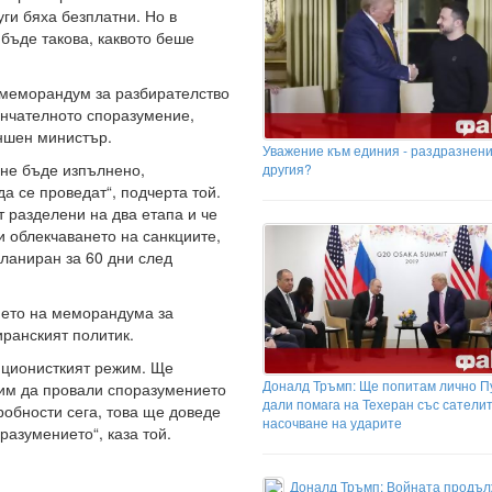
уги бяха безплатни. Но в
бъде такова, каквото беше
меморандум за разбирателство
ончателното споразумение,
ъншен министър.
Уважение към единия - раздразнени
 не бъде изпълнено,
другия?
а се проведат“, подчерта той.
 разделени на два етапа и че
и облекчаването на санкциите,
планиран за 60 дни след
нето на меморандума за
ранският политик.
е ционисткият режим. Ще
Доналд Тръмп: Ще попитам лично П
жим да провали споразумението
дали помага на Техеран със сатели
робности сега, това ще доведе
насочване на ударите
азумението“, каза той.
Доналд Тръмп: Войната продъл