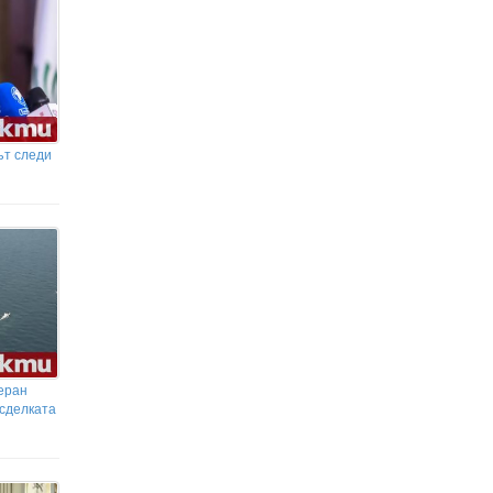
НАП гледа под лупа два
фестивала в Бургаско! Над 20
екипа следят за скрити обороти
ът следи
еран
 сделката