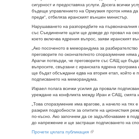
сигурност и предоставяха услуги. Досега всички усл
бъдеще управлението на Ормузкия проток няма да 
преди“, отбеляза иранският външен министър.
Нарушаването на разпоредбите на първоначалния 
със Съединените щати ще доведе до провал на ок
което включва ядрения въпрос, заяви иранският в
„Ако посоченото в меморандума за разбирателство
преговорите по окончателното споразумение няма д
Арагчи потвърди, че преговорите със САЩ ще бъдат
въпросите, свързани с иранската ядрена програма 
ще бъдат обсъждани едва на втория етап, който е 
подписването на меморандума.
Израел полага всички усилия да провали подписва
уреждане на конфликта между Иран и САЩ, смята и
„Това споразумение има врагове, а начело на тях 
разкрия подробности за опитите на ционисткия ре
по-късно. Ако започнем да се задълбочаваме в под
до напрежение и ще застраши подписването на спор
Прочети цялата публикация