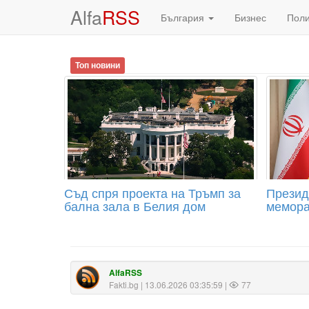
Alfa
RSS
България
Бизнес
Пол
Топ новини
Съд спря проекта на Тръмп за
Презид
бална зала в Белия дом
мемора
AlfaRSS
Fakti.bg
| 13.06.2026 03:35:59 |
77