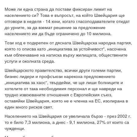
Може ли една страна да постави фиксиран лимит на
населението си? Това е въпросът, на който Швейцария ще
отговори в неделя - 14 юни, когато гласоподавателите отидат
до урните, за да вземат решение за предложение
населението им да бъде ограничено до 10 милиона.
Този ход е подкрепен от дясната Швейцарска народна партия,
която го описва като „инициатива за устойчивост“, насочена
към облекчаване на натиска върху жилищата, обществените
услуги и околната среда.
Швейцарското правителство, всички други големи партии,
бизнес лидери и профсъюзи нарекоха предложението
„инициатива за хаос“, твърдейки, че ще лиши болниците и
хотелите от така необходимия персонал и ще навреди на
трудно извоюваните отношения с Европейския съюз,
оставяйки Швейцария, която не е членка на ЕС, изолирана в
един много рисков свят.
Населението на Швейцария се увеличала бързо - през 2002 г.
то е било 7,3 милиона, а днес - 9,1 милиона, 27% от които са
чужденци.