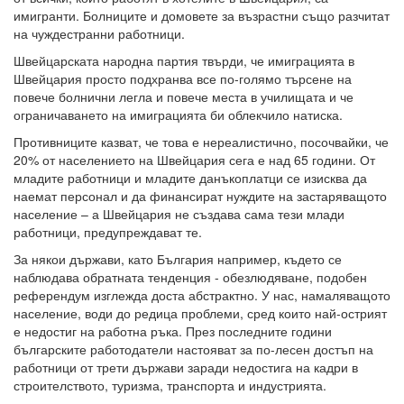
имигранти. Болниците и домовете за възрастни също разчитат
на чуждестранни работници.
Швейцарската народна партия твърди, че имиграцията в
Швейцария просто подхранва все по-голямо търсене на
повече болнични легла и повече места в училищата и че
ограничаването на имиграцията би облекчило натиска.
Противниците казват, че това е нереалистично, посочвайки, че
20% от населението на Швейцария сега е над 65 години. От
младите работници и младите данъкоплатци се изисква да
наемат персонал и да финансират нуждите на застаряващото
население – а Швейцария не създава сама тези млади
работници, предупреждават те.
За някои държави, като България например, където се
наблюдава обратната тенденция - обезлюдяване, подобен
референдум изглежда доста абстрактно. У нас, намаляващото
население, води до редица проблеми, сред които най-острият
е недостиг на работна ръка. През последните години
българските работодатели настояват за по-лесен достъп на
работници от трети държави заради недостига на кадри в
строителството, туризма, транспорта и индустрията.