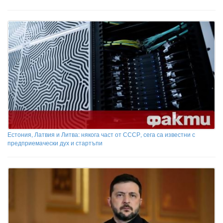
Естония, Латвия и Литва: някога част от СССР, сега са известни с
предприемачески дух и стартъпи