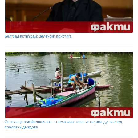
Белград потвърди: Зеленски пристига
Свлачища във Филипините отнеха живота на четирима души след
проливни дъждове