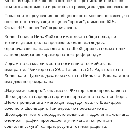
Много избиратели са обезпокоени от претъпканите влакове,
скъпите апартаменти и растящите разходи за здравеопазване.
Последните проучвания на общественото мнение показват, че
повечето от гласуващите ще са "против", а именно 52%.
Около 45% ще са "за" ограничаване.
Хелин Генис и Нилс Фийхтер имат доста общи неща, но
техните диаметрално противоположни възгледи за
ограничаване на населението на Швейцария са показателни
за поляризирания характер на този референдум.
И двамата са млади местни политици от семейства на
имигранти. Фийхтер е на 29, а Генис - на 31. Родителите на
Хелин са от Турция, докато майката на Нилс е от Канада и той
има двойно гражданство.
„Изгубихме контрол“, оплаква се Фихтер, който представлява
Швейцарската народна партия в парламента на кантон Берн.
„Неконтролираната имиграция води до това, че Швейцария
вече не е Швейцария. Той вярва, че проблемите на
Швейцария, които според него включват "недостиг на жилища,
блокиран трафик, претоварени училища и напрегнати
социални услуги", са пряк резултат от имиграцията.