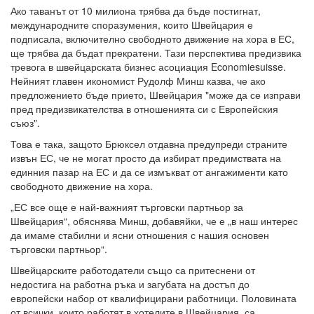
Ако таванът от 10 милиона трябва да бъде постигнат,
международните споразумения, които Швейцария е
подписала, включително свободното движение на хора в ЕС,
ще трябва да бъдат прекратени. Тази перспектива предизвика
тревога в швейцарската бизнес асоциация Economiesuisse.
Нейният главен икономист Рудолф Минш казва, че ако
предложението бъде прието, Швейцария "може да се изправи
пред предизвикателства в отношенията си с Европейския
съюз".
Това е така, защото Брюксел отдавна предупреди страните
извън ЕС, че не могат просто да избират предимствата на
единния пазар на ЕС и да се измъкват от ангажименти като
свободното движение на хора.
„ЕС все още е най-важният търговски партньор за
Швейцария“, обяснява Минш, добавяйки, че е „в наш интерес
да имаме стабилни и ясни отношения с нашия основен
търговски партньор“.
Швейцарските работодатели също са притеснени от
недостига на работна ръка и загубата на достъп до
европейски набор от квалифицирани работници. Половината
от всички, които работят в хотелите в Швейцария, са