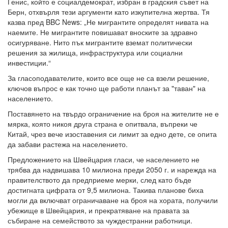
Генис, който е социалдемократ, избран в градския съвет на
Берн, отхвърля тези аргументи като изкупителна жертва. Тя
казва пред BBC News: „Не мигрантите определят нивата на
наемите. Не мигрантите повишават вноските за здравно
осигуряване. Нито пък мигрантите вземат политически
решения за жилища, инфраструктура или социални
инвестиции.“
За гласоподавателите, които все още не са взели решение,
ключов въпрос е как точно ще работи планът за "таван" на
населението.
Поставянето на твърдо ограничение на броя на жителите не е
мярка, която никоя друга страна е опитвала, въпреки че
Китай, чрез вече изоставения си лимит за едно дете, се опита
да забави растежа на населението.
Предложението на Швейцария гласи, че населението не
трябва да надвишава 10 милиона преди 2050 г. и нарежда на
правителството да предприеме мерки, след като бъде
достигната цифрата от 9,5 милиона. Такива планове биха
могли да включват ограничаване на броя на хората, получили
убежище в Швейцария, и прекратяване на правата за
събиране на семейството за чуждестранни работници.