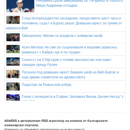
Рибакина срази американка за 1/8-финал в Торонто,
Мира Андреева отпадна
След безпрецедентно заседание, продължило шест часа и
половина, съдът в Бургас реши: Домашен арест за трима от
аферата ВиК
Официално: Милан се раздели с алжирски халф
Асен Митков: Не сме се съхранявали и играхме сериозно,
реваншът с Кайрат ще е по-труден
Сенатът на САЩ прие с голямо мнозинство нов пакет
санкции срещу Русия
Пуснаха под домашен арест бившия шеф на ВиК-Бургас и
още двама служители на дружеството
Подготвя ли Риана нов албум
Гонка с полицията в София: Заловиха Венци „Белия Негър“ с
460 000 евро
Апелативен съд в САЩ спря строителството на балната
зала на Тръмп
AlfaRSS е автоматичен RSS агрегатор на новини от българските
Сенатът на САЩ прие нови санкции срещу Путин, руския петрол и газ
новинарски портали.
Новините се обновяват автоматично на всяка минута.