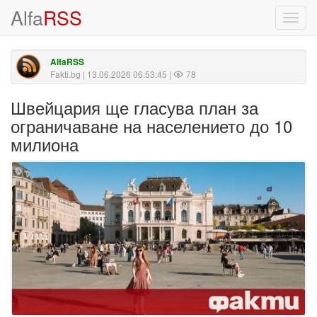
Alfa
RSS
Toggl
navig
AlfaRSS
Fakti.bg
| 13.06.2026 06:53:45 |
78
Швейцария ще гласува план за
ограничаване на населението до 10
милиона