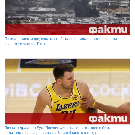
Петима палестинци, сред които 9-годишно момиче, загинаха при
израелски удари в Газа
Личната драма на Лука Дончич: Финансови претенции и битка за
родителски права разтърсват баскетболната звезда