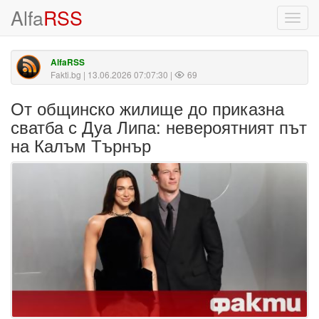
Alfa
RSS
Toggl
navig
AlfaRSS
Fakti.bg
| 13.06.2026 07:07:30 |
69
От общинско жилище до приказна
сватба с Дуа Липа: невероятният път
на Калъм Търнър