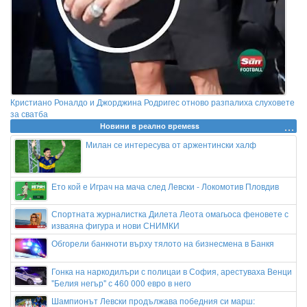
Кристиано Роналдо и Джорджина Родригес отново разпалиха слуховете
за сватба
Новини в реално времеss
Милан се интересува от аржентински халф
Ето кой е Играч на мача след Левски - Локомотив Пловдив
Спортната журналистка Дилета Леота омагьоса феновете с
изваяна фигура и нови СНИМКИ
Обгорели банкноти върху тялото на бизнесмена в Банкя
Гонка на наркодилъри с полицаи в София, арестуваха Венци
"Белия негър" с 460 000 евро в него
Шампионът Левски продължава победния си марш: