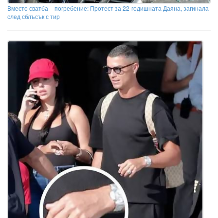
Вместо сватба – погребение: Протест за 22-годишната Даяна, загинала
след сблъсък с тир