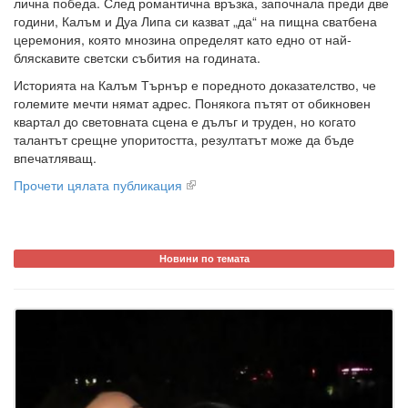
лична победа. След романтична връзка, започнала преди две
години, Калъм и Дуа Липа си казват „да“ на пищна сватбена
церемония, която мнозина определят като едно от най-
бляскавите светски събития на годината.
Историята на Калъм Търнър е поредното доказателство, че
големите мечти нямат адрес. Понякога пътят от обикновен
квартал до световната сцена е дълъг и труден, но когато
талантът срещне упоритостта, резултатът може да бъде
впечатляващ.
Прочети цялата публикация
Новини по темата