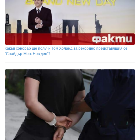
Какъв хонорар ще получи Том Холанд за рекордно представящия се
"Спайдър-Mен: Нов ден"?