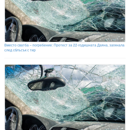
Вместо сватба – погребение: Протест за 22-годишната Даяна, загинала
след сблъсък с тир