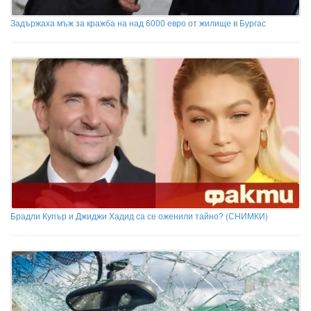
Задържаха мъж за кражба на над 6000 евро от жилище в Бургас
Брадли Купър и Джиджи Хадид са се оженили тайно? (СНИМКИ)