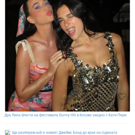
Дуа Липа блести на фестивала Sunny Hill в Косово заедно с Кати Пери
Ще разберем кой е новият Джеймс Бонд до края на годината