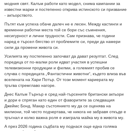
модния свят. Калъм работи като модел, снима кампании за
известни марки и постепенно открива истинското си призвание
- актьорството.
Пътят към успеха обаче далеч не е лесен. Между кастинги и
временни работни места той се бори със съмнения,
несигурност и лични трудности. Сам признава, че години
наред е търсел бягство от проблемите си, преди да намери
сили да промени живота си.
Усилията му постепенно започват да дават резултат. След
поредица от по-малки роли идват участия в успешни
телевизионни продукции и филми, а големият пробив се
случва с поредицата „Фантастични животни“, където влиза във
вселената на Хари Потър. От този момент кариерата му
тръгва стремглаво нагоре.
Днес Калъм Търнър е сред най-търсените британски актьори
и дори е спряган като един от фаворитите за следващия
Джеймс Бонд. Макар състоянието му да се оценява на
милиони, той често подчертава, че никога не забравя откъде е
тръгнал и колко важна роля е изиграла майка му в живота му.
А през 2026 година съдбата му поднася още една голяма