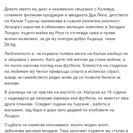
Докато името му днес е неизменно свързано с Холивуд,
големите филмови продукции и звездната Дуа Липа, детството
на Калъм Търнър преминава в съвсем различна реалност.
Актьорът израства в обикновен жилищен комплекс в Западен
Лондон, където майка му Роуз го отглежда сама и прави
всичко възможно, за да му осигури добро бъдеще, пише
Dir.bg.
Любопитното е, че първата голяма мечта на Калъм изобщо не
е свързана с киното. Като дете той мечтае да стане войник, а
по-късно насочва поглед към футбола. Близостта на стадиона
на любимия му Челси превръща спорта в истинска страст,
макар че семейството рядко може да си позволи билети за
мачове.
В училище не се чувства на мястото си. Напуска на 16 години
с надеждата да направи кариера във футбола, но животът има
други планове. Следват години на търсене - работа в
магазини, зад бара и дори като диджей по клубовете на
Лондон.
Съдбата се намесва неочаквано, когато моден агент
забелязва високия младеж. Така започват първите му стъпки в