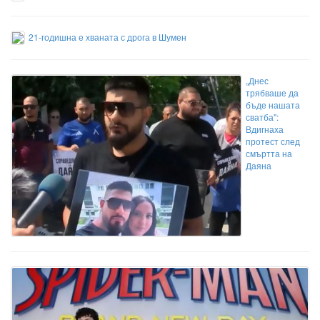
21-годишна е хваната с дрога в Шумен
„Днес
трябваше да
бъде нашата
сватба":
Вдигнаха
протест след
смъртта на
Даяна