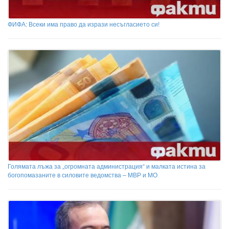
ФИФА: Всеки има право да изрази несъгласието си!
Голямата лъжа за „огромната администрация“ и малката истина за
богопомазаните в силовите ведомства – МВР и МО