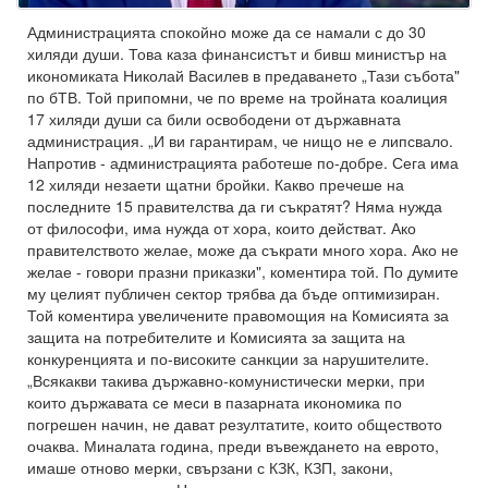
Администрацията спокойно може да се намали с до 30
хиляди души. Това каза финансистът и бивш министър на
икономиката Николай Василев в предаването „Тази събота"
по бТВ. Той припомни, че по време на тройната коалиция
17 хиляди души са били освободени от държавната
администрация. „И ви гарантирам, че нищо не е липсвало.
Напротив - администрацията работеше по-добре. Сега има
12 хиляди незаети щатни бройки. Какво пречеше на
последните 15 правителства да ги съкратят? Няма нужда
от философи, има нужда от хора, които действат. Ако
правителството желае, може да съкрати много хора. Ако не
желае - говори празни приказки", коментира той. По думите
му целият публичен сектор трябва да бъде оптимизиран.
Той коментира увеличените правомощия на Комисията за
защита на потребителите и Комисията за защита на
конкуренцията и по-високите санкции за нарушителите.
„Всякакви такива държавно-комунистически мерки, при
които държавата се меси в пазарната икономика по
погрешен начин, не дават резултатите, които обществото
очаква. Миналата година, преди въвеждането на еврото,
имаше отново мерки, свързани с КЗК, КЗП, закони,