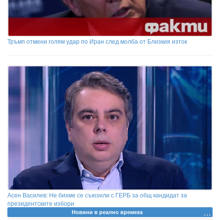
Тръмп отмени голям удар по Иран след молба от Близкия изток
Асен Василев: Не бихме се съюзили с ГЕРБ за общ кандидат за
президентските избори
Новини в реално времеss