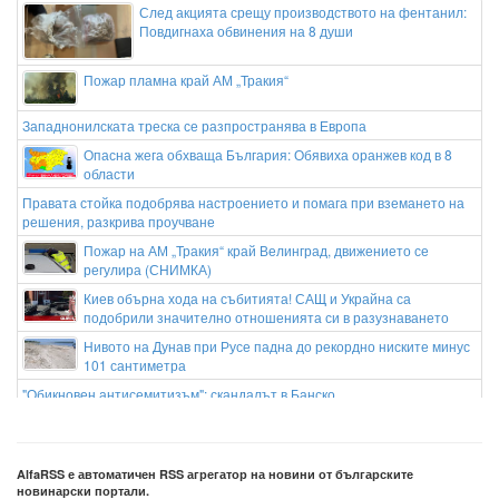
След акцията срещу производството на фентанил:
Повдигнаха обвинения на 8 души
Пожар пламна край АМ „Тракия“
Западнонилската треска се разпространява в Европа
Опасна жега обхваща България: Обявиха оранжев код в 8
области
Правата стойка подобрява настроението и помага при вземането на
решения, разкрива проучване
Пожар на АМ „Тракия“ край Велинград, движението се
регулира (СНИМКА)
Киев обърна хода на събитията! САЩ и Украйна са
подобрили значително отношенията си в разузнаването
Нивото на Дунав при Русе падна до рекордно ниските минус
101 сантиметра
"Обикновен антисемитизъм": скандалът в Банско
НЕВЕРОЯТНО! В Германия свирят една и съща мелодия
вече 25 години… и няма да спрат до 2640 година
AlfaRSS е автоматичен RSS агрегатор на новини от българските
новинарски портали.