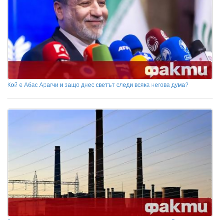
Кой е Абас Арагчи и защо днес светът следи всяка негова дума?