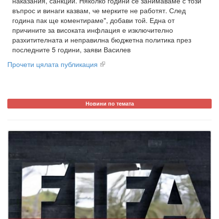
наказания, санкции. Няколко години се занимаваме с този
въпрос и винаги казвам, че мерките не работят. След
година пак ще коментираме", добави той. Една от
причините за високата инфлация е изключително
разхитителната и неправилна бюджетна политика през
последните 5 години, заяви Василев
Прочети цялата публикация
Новини по темата