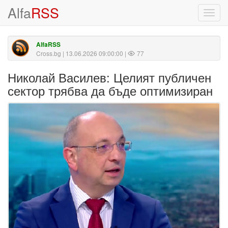
Alfa
RSS
Toggl
navig
AlfaRSS
Cross.bg
| 13.06.2026 09:00:00 |
77
Николай Василев: Целият публичен
сектор трябва да бъде оптимизиран