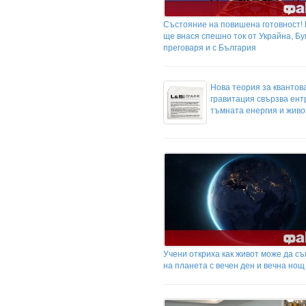
Състояние на повишена готовност!
ще внася спешно ток от Украйна, Б
преговаря и с България
Нова теория за квантов
гравитация свързва ент
тъмната енергия и живо
Учени откриха как живот може да с
на планета с вечен ден и вечна нощ