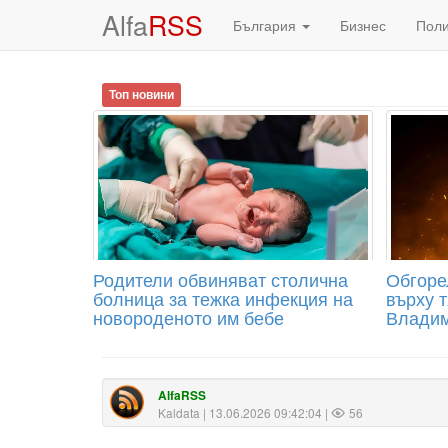
Alfa
RSS
България
Бизнес
Пол
Топ новини
Родители обвиняват столична
Обгоре
болница за тежка инфекция на
върху 
новороденото им бебе
Владим
AlfaRSS
Kaldata
| 13.06.2026 09:42:04 |
56