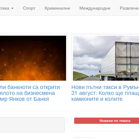
итика
Спорт
Криминални
Международни
Развлече
ли банкноти са открити
Нови пътни такси в Румъ
тялото на бизнесмена
31 август: Колко ще плащ
ир Янков от Банкя
камионите и колите
Новини по темата