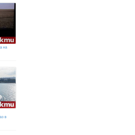
а на
аз в