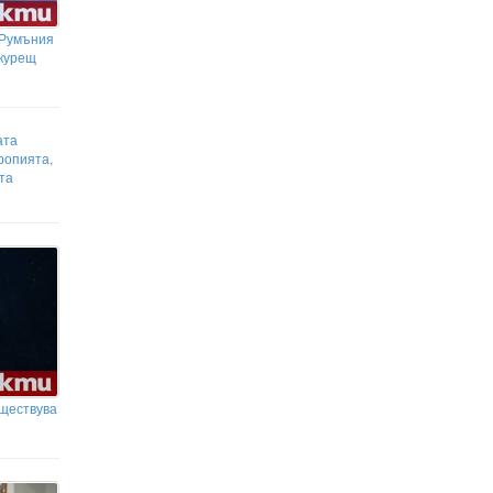
Ловните билети ще бъдат дигитализирани
 Румъния
укурещ
ата
ропията,
та
ъществува