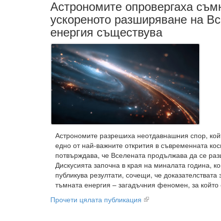
Астрономите опровергаха съм
ускореното разширяване на Вс
енергия съществува
Астрономите разрешиха неотдавнашния спор, кой
едно от най-важните открития в съвременната ко
потвърждава, че Вселената продължава да се раз
Дискусията започна в края на миналата година, к
публикува резултати, сочещи, че доказателствата
тъмната енергия – загадъчния феномен, за който 
Прочети цялата публикация