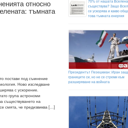
ненията относно
70% от нашата Вселена
съществува? Защо Всел
елената: тъмната
се ускорява и какво общ
това тъмната енергия
Президентът Пезешкиан: Иран защ
границите си, но не се стреми към
то постави под съмнение
разширяване на войната
смология. Ново изследване
ширява с ускорение.
огато група астрономи
 за съществуването на
се смята, че предизвиква […]