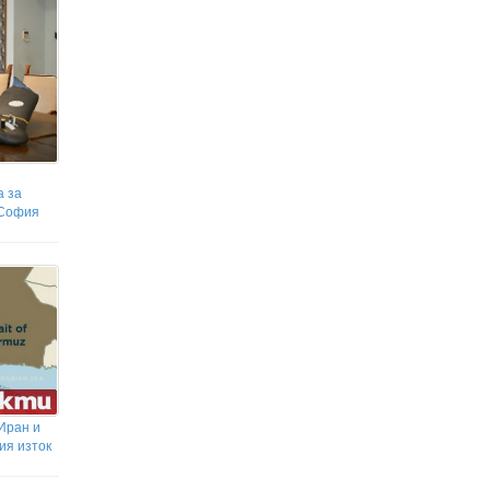
а за
 София
Иран и
ия изток