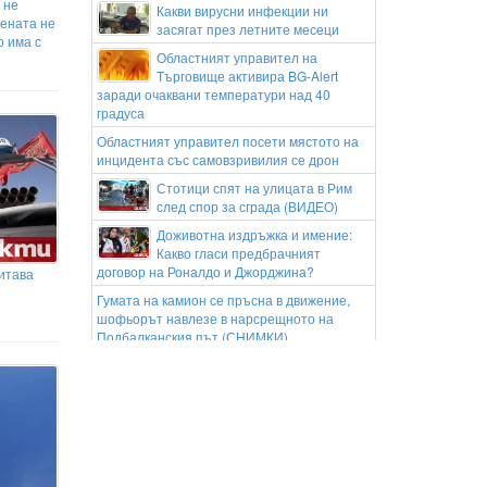
 не
Какви вирусни инфекции ни
ената не
засягат през летните месеци
о има с
Областният управител на
Търговище активира BG-Alert
заради очаквани температури над 40
градуса
Областният управител посети мястото на
инцидента със самовзривилия се дрон
Стотици спят на улицата в Рим
след спор за сграда (ВИДЕО)
Доживотна издръжка и имение:
Какво гласи предбрачният
договор на Роналдо и Джорджина?
итава
Гумата на камион се пръсна в движение,
шофьорът навлезе в нарсрещното на
Подбалканския път (СНИМКИ)
Община Стара Загора ще
извърши обработка на дървета
срещу листни въшки по пешеходната зона
Жоао Фонсека отвърна на
Джокович: "Тенисът не е за
промени, за да се пести енергия на
ветераните!"