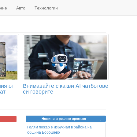
ние
Авто
Технологии
ния от
Внимавайте с какви AI чатботове
ат
си говорите
Новини в реално времеss
Голям пожар e избухнал в района на
община Бобошево