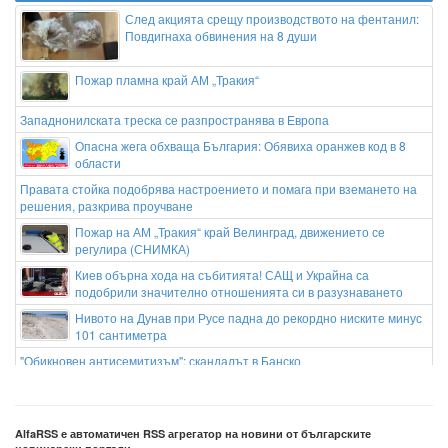
След акцията срещу производството на фентанил:
Повдигнаха обвинения на 8 души
Пожар пламна край АМ „Тракия“
Западнонилската треска се разпространява в Европа
Опасна жега обхваща България: Обявиха оранжев код в 8
области
Правата стойка подобрява настроението и помага при вземането на
решения, разкрива проучване
Пожар на АМ „Тракия“ край Велинград, движението се
регулира (СНИМКА)
Киев обърна хода на събитията! САЩ и Украйна са
подобрили значително отношенията си в разузнаването
Нивото на Дунав при Русе падна до рекордно ниските минус
101 сантиметра
"Обикновен антисемитизъм": скандалът в Банско
НЕВЕРОЯТНО! В Германия свирят една и съща мелодия
вече 25 години… и няма да спрат до 2640 година
AlfaRSS е автоматичен RSS агрегатор на новини от българските