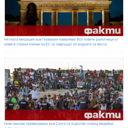
Нетната миграция към Германия намалява! Все повече работници от
новите страни членки на ЕС се завръщат по родните си места
Ново масово преминаване към Сеута се подготвя според медийни