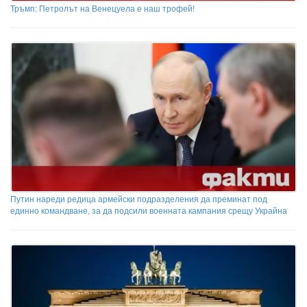
Тръмп: Петролът на Венецуела е наш трофей!
Путин нареди редица армейски подразделения да преминат под
единно командване, за да подсили военната кампания срещу Украйна