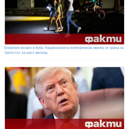
Енергиен колапс в Куба: Националната електрическа мрежа се срина за
трети път за шест месеца