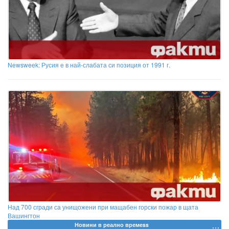
Newsweek: Русия е в най-слабата си позиция от 1991 г.
Над 700 сгради са унищожени при мащабен горски пожар в щата
Вашингтон
Новини в реално времеss