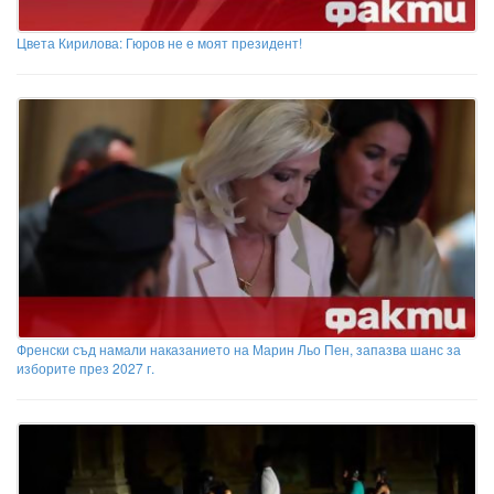
Цвета Кирилова: Гюров не е моят президент!
Френски съд намали наказанието на Марин Льо Пен, запазва шанс за
изборите през 2027 г.