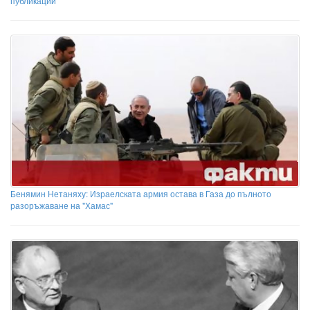
публикации
Бенямин Нетаняху: Израелската армия остава в Газа до пълното
разоръжаване на "Хамас"