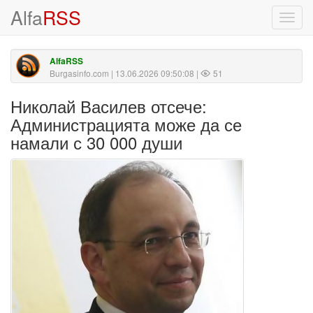
Alfa
RSS
Toggl
navig
AlfaRSS
Burgasinfo.com
| 13.06.2026 09:50:08 |
51
Николай Василев отсече:
Администрацията може да се
намали с 30 000 души