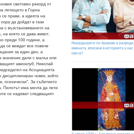
 новия световен рекорд от
на летището в Горна
 се прави, а идеята на
хора да дойдат в тази
на с възстановяването на
, на която се дава живот.
о преди 100 години, а
Рекордьорите по бракове и разводи:
 да се виждат все повече
имената, вписани в историята у нас
ацания за един ден, а
света?
з значение дали с малък или
уващият авиоклуб. Николай
редседател на Асоциацията
о дисциплиниран човек, който
и, психически". За събитието
а. Пилотът има мечта да лети
рите се надяват следващият
2 август 1330 г.: Сръбкиня застава 