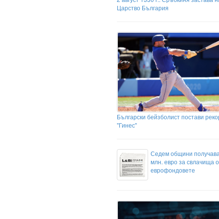
Царство България
Български бейзболист постави реко
"Гинес"
Седем общини получава
млн. евро за свлачища о
еврофондовете