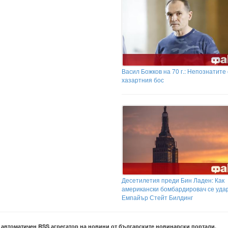
Васил Божков на 70 г.: Непознатите
хазартния бос
Десетилетия преди Бин Ладен: Как
американски бомбардировач се удар
Емпайър Стейт Билдинг
е автоматичен RSS агрегатор на новини от българските новинарски портали.