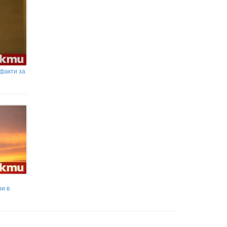
 факти за
и в