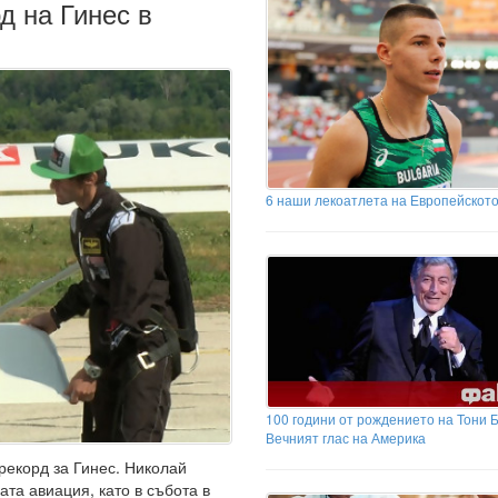
д на Гинес в
6 наши лекоатлета на Европейскот
100 години от рождението на Тони 
Вечният глас на Америка
рекорд за Гинес. Николай
ата авиация, като в събота в