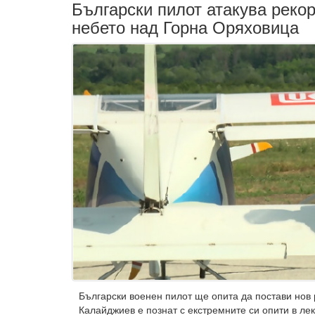
Български пилот атакува рекор
небето над Горна Оряховица
Български военен пилот ще опита да постави нов 
Калайджиев е познат с екстремните си опити в лек