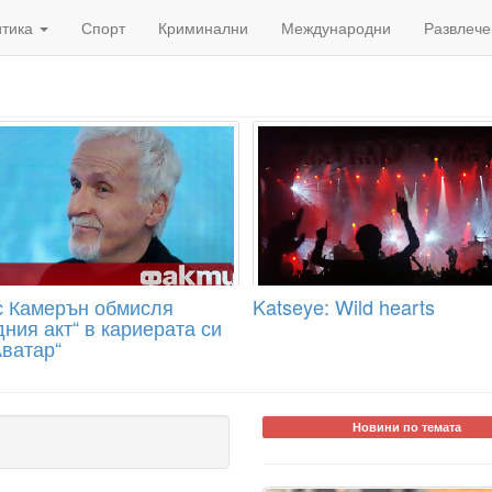
итика
Спорт
Криминални
Международни
Развлече
 Камерън обмисля
Katseye: Wild hearts
ния акт“ в кариерата си
Аватар“
Новини по темата