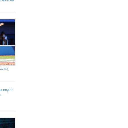
рд на
т над 11
т