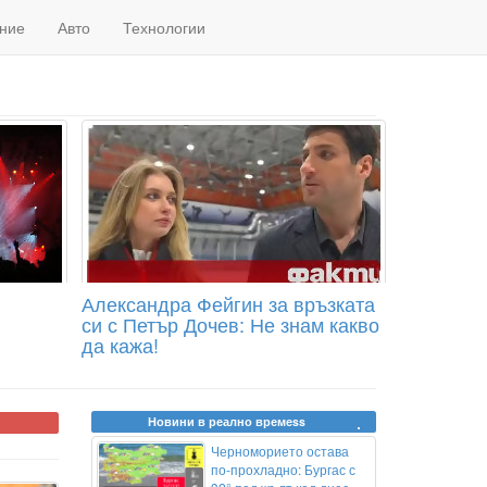
ние
Авто
Технологии
Александра Фейгин за връзката
си с Петър Дочев: Не знам какво
да кажа!
Новини в реално времеss
Черноморието остава
по-прохладно: Бургас с