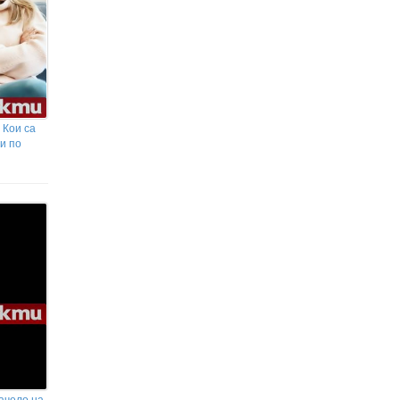
 Кои са
 и по
начело на