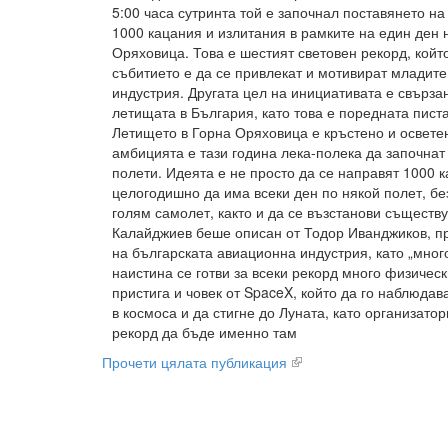
5:00 часа сутринта той е започнал поставянето на
1000 кацания и излитания в рамките на един ден 
Оряховица. Това е шестият световен рекорд, който
събитието е да се привлекат и мотивират младите 
индустрия. Другата цел на инициативата е свърза
летищата в България, като това е поредната писта
Летището в Горна Оряховица е кръстено и осветен
амбицията е тази година лека-полека да започнат
полети. Идеята е не просто да се направят 1000 к
целогодишно да има всеки ден по някой полет, бе
голям самолет, както и да се възстанови съществ
Калайджиев беше описан от Тодор Иванджиков, п
на българската авиационна индустрия, като „мног
наистина се готви за всеки рекорд много физическ
пристига и човек от SpaceX, който да го наблюдав
в космоса и да стигне до Луната, като организато
рекорд да бъде именно там
Прочети цялата публикация