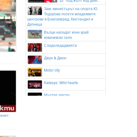
32° под жълт код днес
Зам.-министърът на спорта Ю.
Тодорова посети младежките
центрове в Благоевград, Кюстендил и
Дупница
Вълци нападат коне край
ковачевско село
Сладоледаджията
о
Джун & Джон
Motor city
Katseye: Wild hearts
Мъртва хватка
Емоционално сбогуване: Гаел
Монфис изигра последния си мач
Бенет:
в Канада и трогна феновете
Андриан Краев и Апоел Тел Авив
с нова победа в Европа