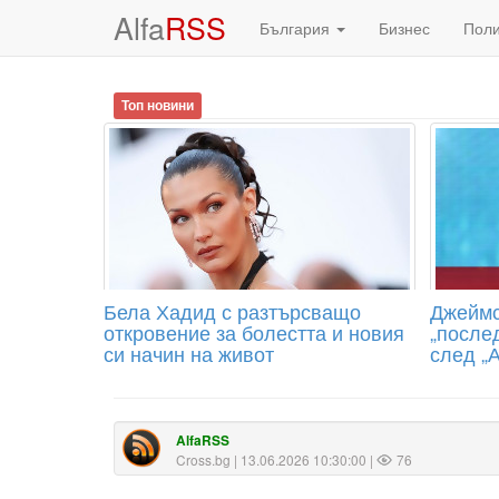
Alfa
RSS
България
Бизнес
Пол
Топ новини
Бела Хадид с разтърсващо
Джеймс
откровение за болестта и новия
„послед
си начин на живот
след „
AlfaRSS
Cross.bg
| 13.06.2026 10:30:00 |
76