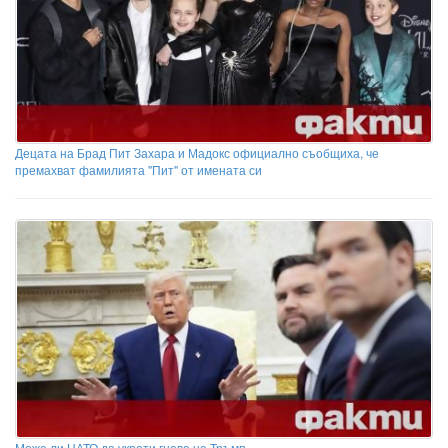
Децата на Брад Пит Захара и Мадокс официално съобщиха, че
премахват фамилията "Пит" от имената си
Може ли НАТО да укроти гнева на Тръмп