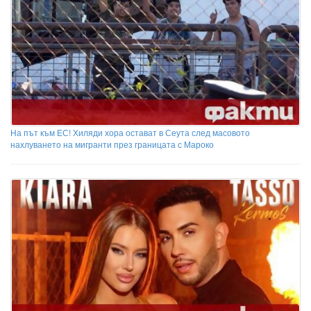
На път към ЕС! Хиляди хора остават в Сеута след масовото
нахлуването на мигранти през границата с Мароко