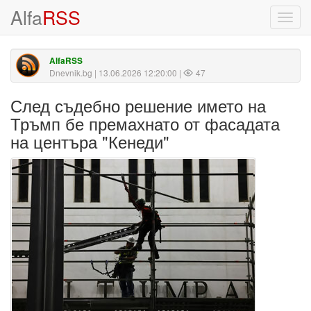
Alfa
RSS
Toggl
navig
AlfaRSS
Dnevnik.bg
| 13.06.2026 12:20:00 |
47
След съдебно решение името на
Тръмп бе премахнато от фасадата
на центъра "Кенеди"