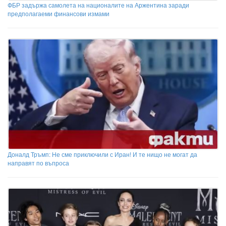
ФБР задържа самолета на националите на Аржентина заради
предполагаеми финансови измами
Доналд Тръмп: Не сме приключили с Иран! И те нищо не могат да
направят по въпроса