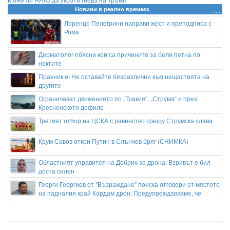
Новини в реално времеss
Лоренцо Пелегрини направи жест и преподписа с
Рома
Дерматолог обясни кои са причините за бели петна по
ноктите
Празник е! Не оставайте безразлични към нещастията на
другите
Ограничават движението по „Тракия“, „Струма“ и през
Кресненското дефиле
Третият отбор на ЦСКА с равенство срещу Струмска слава
Крум Савов откри Путин в Слънчев бряг (СНИМКА)
Областният управител на Добрич за дрона: Взривът е бил
доста силен
Георги Георгиев от "Възраждане" поиска отговори от мястото
на падналия край Кардам дрон: Предупреждавахме, че
България ще понесе последиците
Путин готви нов ход? Зеленски предупреди за тайна
мобилизация