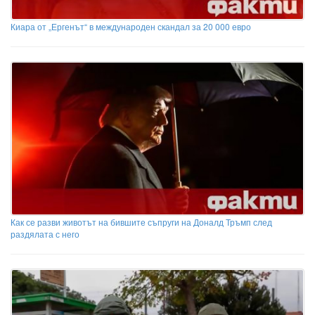
Киара от „Ергенът“ в международен скандал за 20 000 евро
Как се разви животът на бившите съпруги на Доналд Тръмп след
раздялата с него