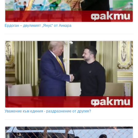
Ердоган – двуликият „Янус“ от Анкара
Уважение към единия - раздразнение от другия?