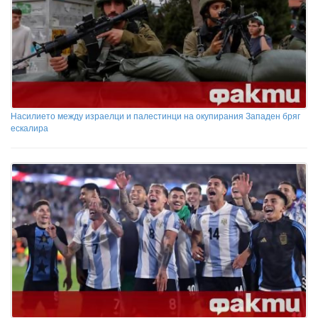
Насилието между израелци и палестинци на окупирания Западен бряг
ескалира