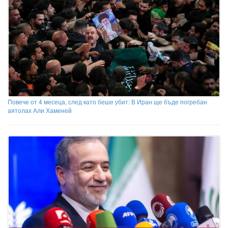
Повече от 4 месеца, след като беше убит: В Иран ще бъде погребан
аятолах Али Хаменей