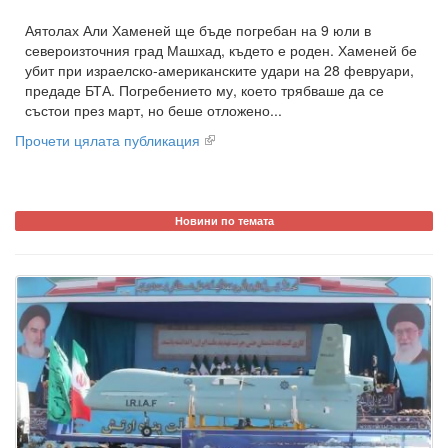
Аятолах Али Хаменей ще бъде погребан на 9 юли в
североизточния град Машхад, където е роден. Хаменей бе
убит при израелско-американските удари на 28 февруари,
предаде БТА. Погребението му, което трябваше да се
състои през март, но беше отложено...
Прочети цялата публикация
Новини по темата