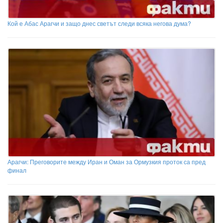
Кой е Абас Арагчи и защо днес светът следи всяка негова дума?
Арагчи: Преговорите между Иран и Оман за Ормузкия проток са пред
финал