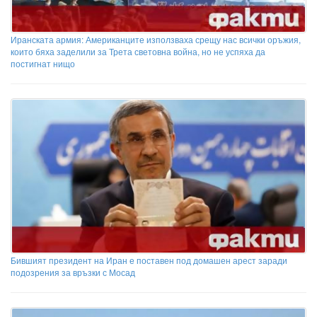
Иранската армия: Американците използваха срещу нас всички оръжия,
които бяха заделили за Трета световна война, но не успяха да
постигнат нищо
Бившият президент на Иран е поставен под домашен арест заради
подозрения за връзки с Мосад