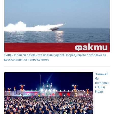
САЩ и Иран си размениха военни удари! Посредниците призоваха за
деескалация на напрежението
Хаменей
бе
погребан,
САЩ и
Иран