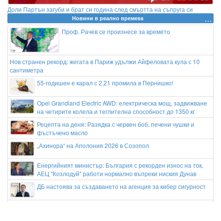
Доли Партън загуби и брат си година след смъртта на съпруга си
Новини в реално времеss
Проф. Рачев се произнесе за времето
Нов странен рекорд: жегата в Париж удължи Айфеловата кула с 10
сантиметра
55-годишен е карал с 2.21 промила в Пернишко!
Opel Grandland Electric AWD: електрическа мощ, задвижване
на четирите колела и теглителна способност до 1350 кг
Рецепта на деня: Разядка с червен боб, печени чушки и
фъстъчено масло
„Ахинора“ на Аполония 2026 в Созопол
Енергийният министър: България с рекорден износ на ток,
АЕЦ "Козлодуй" работи нормално въпреки ниския Дунав
ДБ настоява за създаването на агенция за кибер сигурност
Meta с нова глоба от 567 млн.$ по делото за безопасността
на децата