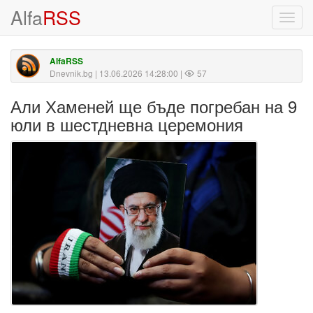
Alfa
RSS
Toggl
navig
AlfaRSS
Dnevnik.bg
| 13.06.2026 14:28:00 |
57
Али Хаменей ще бъде погребан на 9
юли в шестдневна церемония