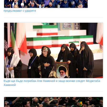
продължават с ударите
Къде ще бъде погребан Али Хаменей и защо всички следят Моджтаба
Хаменей