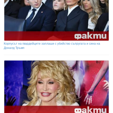
Корпусът на гвардейците заплаши с убийство съпругата и сина на
Доналд Тръмп