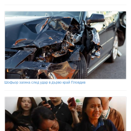
Шофьор загина след удар в дърво край Пловдив