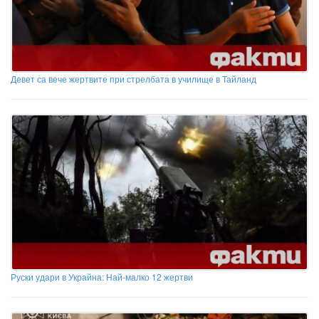
Девет са вече жертвите при стрелбата в училище в Тайланд
Руски удари в Украйна: Най-малко 12 жертви