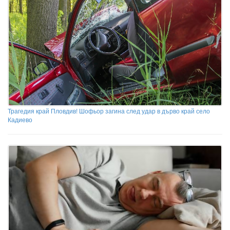
Трагедия край Пловдив! Шофьор загина след удар в дърво край село
Кадиево