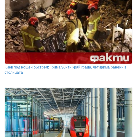
Киев под нощен обстрел: Трима убити край града, четирима ранени в
столицата