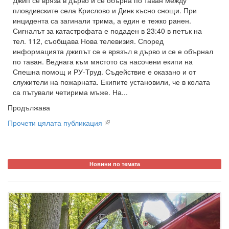
Джип се вряза в дърво и се обърна по таван между
пловдивските села Крислово и Динк късно снощи. При
инцидента са загинали трима, а един е тежко ранен.
Сигналът за катастрофата е подаден в 23:40 в петък на
тел. 112, съобщава Нова телевизия. Според
информацията джипът се е врязъл в дърво и се е обърнал
по таван. Веднага към мястото са насочени екипи на
Спешна помощ и РУ-Труд. Съдействие е оказано и от
служители на пожарната. Екипите установили, че в колата
са пътували четирима мъже. На...
Продължава
Прочети цялата публикация
Новини по темата