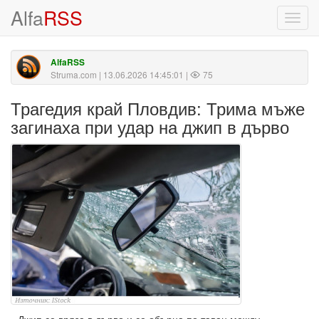
Alfa
RSS
Toggl
navig
AlfaRSS
Struma.com
| 13.06.2026 14:45:01 |
75
Трагедия край Пловдив: Трима мъже
загинаха при удар на джип в дърво