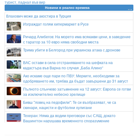
турист, паднал във вир
Новини в реално времеss
Влахович може да акостира в Турция
Изграждат голям хипермаркет в Русе
Ричард Алибегов: На морето има всякакви цени, в заведение
с таратор за 10 евро няма свободни места
Трима убити в Белгород при украинска атака с дронове
ВАС остави в сила отстраняването на шефката на
кадастъра във Варна по случая „Баба Алино“
Ако искаме още пари по ПВУ: Мерките, необходими за
одобряването им, трябва да бъдат завършени до 31 август
Пълното слънчево затъмнение на 12 август: Европа се готви
за изключително небесно зрелище
Бивш "ловец на педофили": Те си въобразяват, че са
скинари, нацисти и футболни хулигани
Техеран: Няма да водим преговори със САЩ, докато
Вашингтон нарушава временното споразумение
Никола Цолов може да дебютира във Формула 1 с Кадилак
през 2027-а година