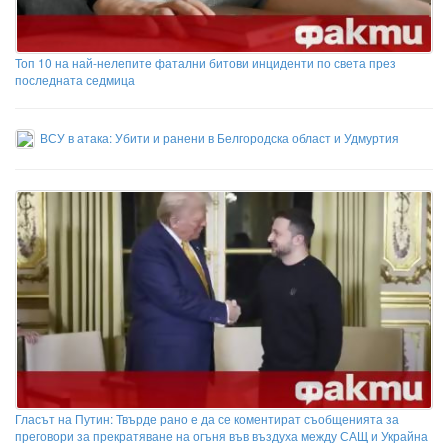
Топ 10 на най-нелепите фатални битови инциденти по света през
последната седмица
ВСУ в атака: Убити и ранени в Белгородска област и Удмуртия
Гласът на Путин: Твърде рано е да се коментират съобщенията за
преговори за прекратяване на огъня във въздуха между САЩ и Украйна