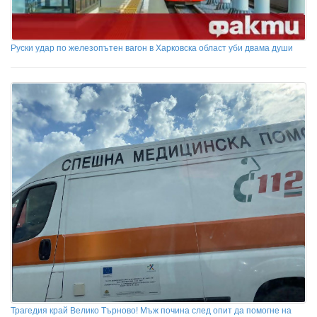
Руски удар по железопътен вагон в Харковска област уби двама души
Трагедия край Велико Търново! Мъж почина след опит да помогне на