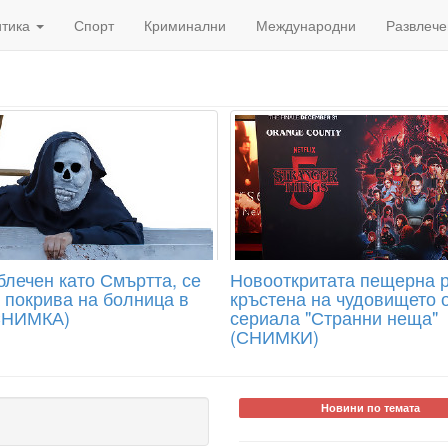
итика
Спорт
Криминални
Международни
Развлече
блечен като Смъртта, се
Новооткритата пещерна р
а покрива на болница в
кръстена на чудовището 
СНИМКА)
сериала "Странни неща"
(СНИМКИ)
Новини по темата