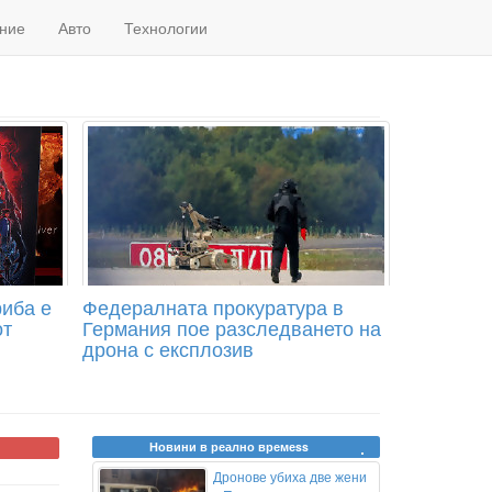
ние
Авто
Технологии
иба е
Федералната прокуратура в
от
Германия пое разследването на
дрона с експлозив
Новини в реално времеss
Дронове убиха две жени