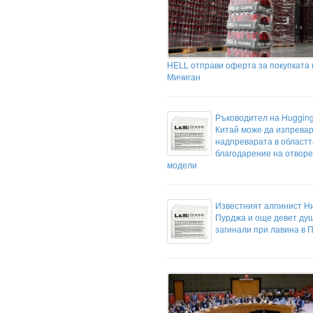
HELL отправи оферта за покупката 
Мичиган
Ръководител на Hugging
Китай може да изпрева
надпреварата в областт
благодарение на отвор
модели
Известният алпинист Н
Пурджа и още девет ду
загинали при лавина в 