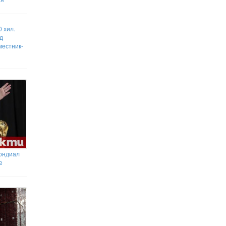
Зам.-министърът на спорта Ю.
Тодорова посети младежките
центрове в Благоевград, Кюстендил и
Дупница
 хил.
д
Вълци нападат коне край
местник-
ковачевско село
Мондиал
е