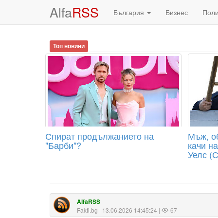
Alfa
RSS
България
Бизнес
Пол
Топ новини
Спират продължанието на
Мъж, о
"Барби"?
качи н
Уелс (
AlfaRSS
Fakti.bg
| 13.06.2026 14:45:24 |
67