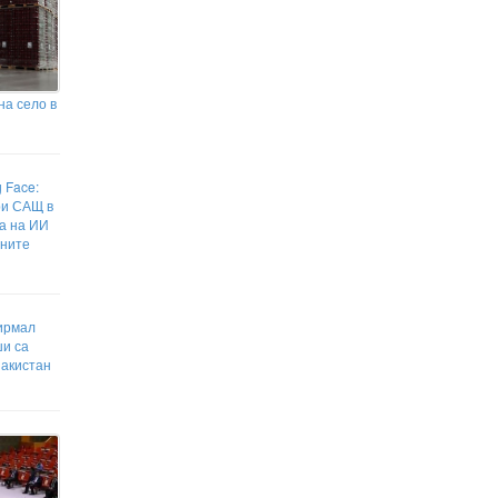
на село в
 Face:
ри САЩ в
а на ИИ
ените
ирмал
ши са
Пакистан