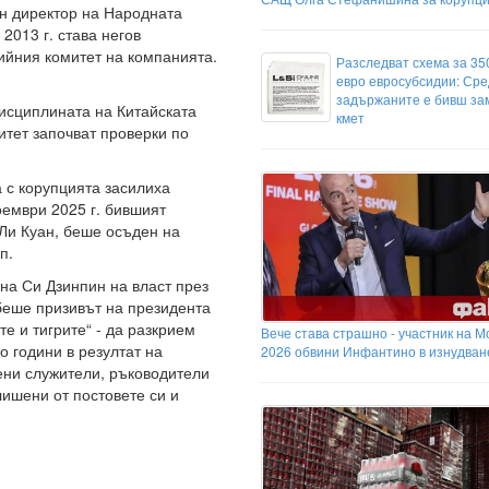
нен директор на Народната
2013 г. става негов
ийния комитет на компанията.
Разследват схема за 350
евро евросубсидии: Сре
задържаните е бивш за
исциплината на Китайската
кмет
тет започват проверки по
а с корупцията засилиха
оември 2025 г. бившият
 Ли Куан, беше осъден на
п.
 на Си Дзинпин на власт през
 беше призивът на президента
е и тигрите“ - да разкрием
Вече става страшно - участник на 
о години в резултат на
2026 обвини Инфантино в изнудван
ни служители, ръководители
ишени от постовете си и