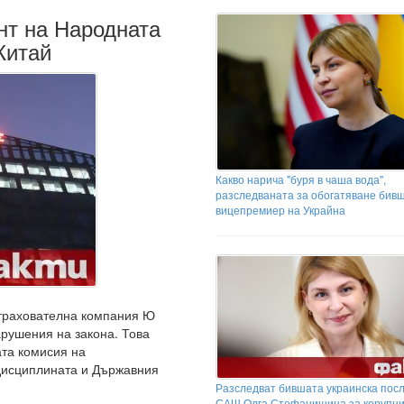
нт на Народната
Китай
Какво нарича "буря в чаша вода",
разследваната за обогатяване бив
вицепремиер на Украйна
страхователна компания Ю
арушения на закона. Това
та комисия на
 дисциплината и Държавния
Разследват бившата украинска посл
САЩ Олга Стефанишина за корупц