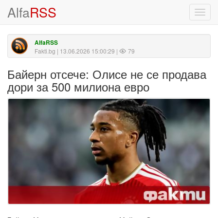
Alfa
RSS
Toggl
navig
AlfaRSS
Fakti.bg
| 13.06.2026 15:00:29 |
79
Байерн отсече: Олисе не се продава
дори за 500 милиона евро