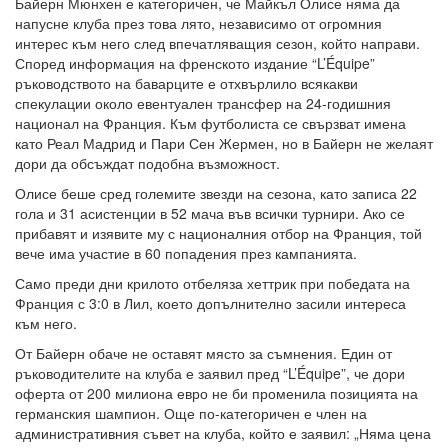
Байерн Мюнхен е категоричен, че Майкъл Олисе няма да
напусне клуба през това лято, независимо от огромния
интерес към него след впечатляващия сезон, който направи.
Според информация на френското издание “L’Équipe”
ръководството на баварците е отхвърлило всякакви
спекулации около евентуален трансфер на 24-годишния
национал на Франция. Към футболиста се свързват имена
като Реал Мадрид и Пари Сен Жермен, но в Байерн не желаят
дори да обсъждат подобна възможност.
Олисе беше сред големите звезди на сезона, като записа 22
гола и 31 асистенции в 52 мача във всички турнири. Ако се
прибавят и изявите му с националния отбор на Франция, той
вече има участие в 60 попадения през кампанията.
Само преди дни крилото отбеляза хеттрик при победата на
Франция с 3:0 в Лил, което допълнително засили интереса
към него.
От Байерн обаче не оставят място за съмнения. Един от
ръководителите на клуба е заявил пред “L’Équipe”, че дори
оферта от 200 милиона евро не би променила позицията на
германския шампион. Още по-категоричен е член на
административния съвет на клуба, който е заявил: „Няма цена