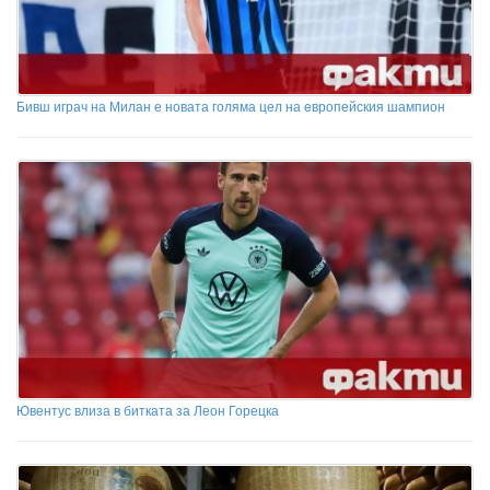
Бивш играч на Милан е новата голяма цел на eвропейския шампион
Ювентус влиза в битката за Леон Горецка