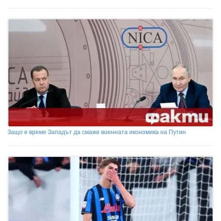
Защо е време Западът да смаже военната икономика на Путин