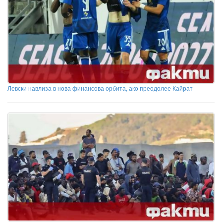
Левски навлиза в нова финансова орбита, ако преодолее Кайрат