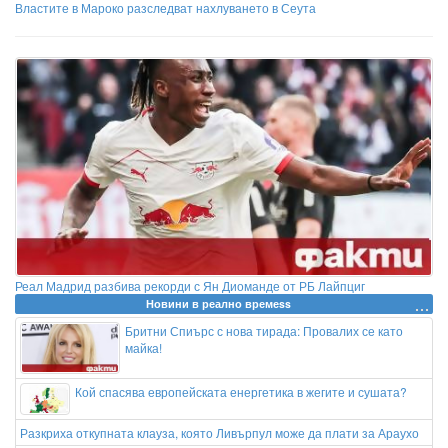
Властите в Мароко разследват нахлуването в Сеута
Реал Мадрид разбива рекорди с Ян Диоманде от РБ Лайпциг
Новини в реално времеss
Бритни Спиърс с нова тирада: Провалих се като
майка!
Кой спасява европейската енергетика в жегите и сушата?
Разкриха откупната клауза, която Ливърпул може да плати за Араухо