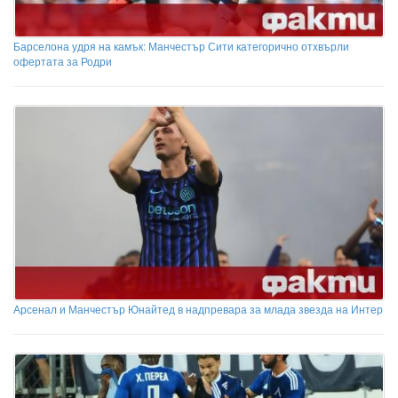
Барселона удря на камък: Манчестър Сити категорично отхвърли
офертата за Родри
Арсенал и Манчестър Юнайтед в надпревара за млада звезда на Интер