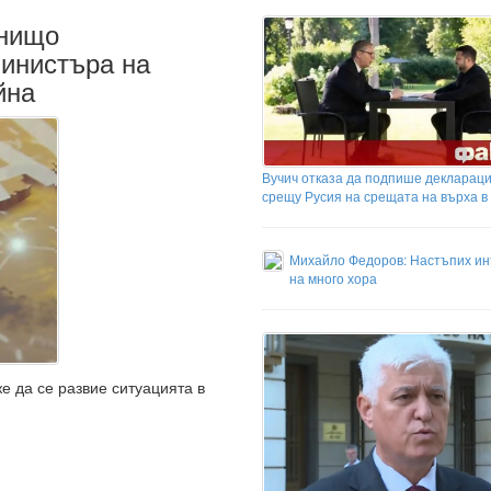
 нищо
министъра на
йна
Вучич отказа да подпише декларац
срещу Русия на срещата на върха в
Михайло Федоров: Настъпих ин
на много хора
е да се развие ситуацията в