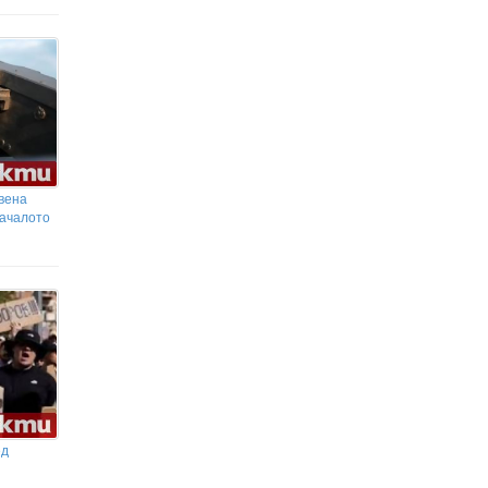
вена
началото
ед