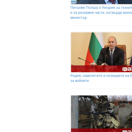
Питахме Полша и Унгария за техни
и за резервни части, потвърди воен
министър
Радев, самолетите и позициите на 
за войните