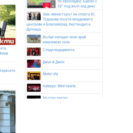
по-прохладно: Бургас с
32° под жълт код днес
Зам.-министърът на спорта Ю.
Тодорова посети младежките
центрове в Благоевград, Кюстендил и
Дупница
Вълци нападат коне край
ковачевско село
ията
Сладоледаджията
 Киев
Джун & Джон
тересите
Motor city
Katseye: Wild hearts
Мъртва хватка
Емоционално сбогуване: Гаел
Монфис изигра последния си мач
в Канада и трогна феновете
Андриан Краев и Апоел Тел Авив
с нова победа в Европа