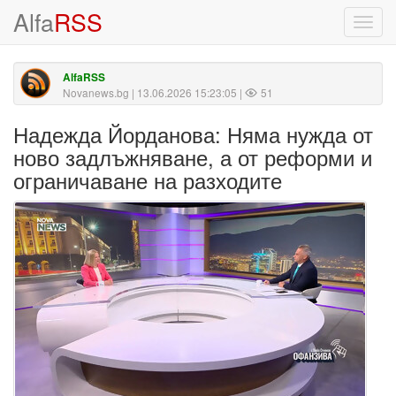
Alfa
RSS
Toggl
navig
AlfaRSS
Novanews.bg
| 13.06.2026 15:23:05 |
51
Надежда Йорданова: Няма нужда от
ново задлъжняване, а от реформи и
ограничаване на разходите