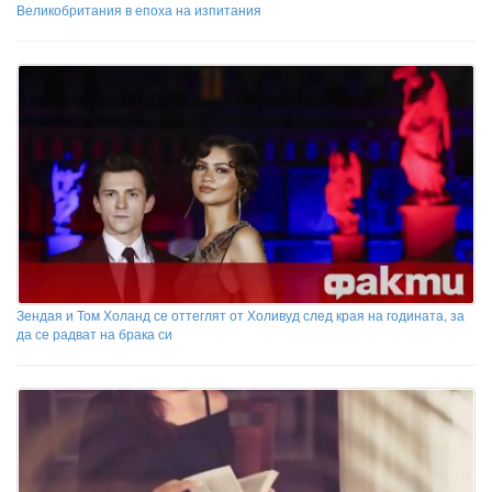
Великобритания в епоха на изпитания
Зендая и Том Холанд се оттеглят от Холивуд след края на годината, за
да се радват на брака си