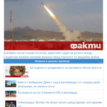
Близкият изток отново на ръба: ракетният удар на хусите срещу
Саудитска Арабия изправя региона пред опасност от мащабна война
Новини в реално времеss
62 години от рождението на великата Уитни Хюстън
Кметът Байкушев: Димът над Благоевград е от пожара край
Бобошево, не палете огън!
Българите кътат в банките €56,4 милиарда
Александър Тунчев: Не беше лесно срещу Дунав, постарахме
се