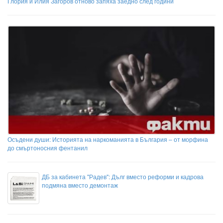
Глория и Илия Загоров отново запяха заедно след години
Осъдени души: Историята на наркоманията в България – от морфина
до смъртоносния фентанил
ДБ за кабинета "Радев": Дълг вместо реформи и кадрова
подмяна вместо демонтаж