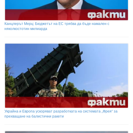
Канцлерът Мерц: Бюджетът на ЕС трябва да бъде намален с
няколкостотин милиарда
Украйна и Европа ускоряват разработката на системата „Фрея“ за
прехващане на балистични ракети