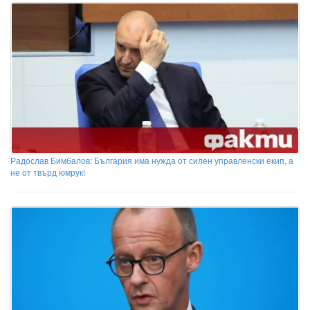
Радослав Бимбалов: България има нужда от силен управленски екип, а
не от твърд юмрук!