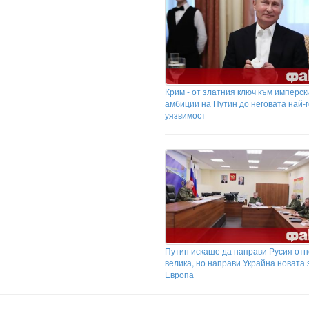
Крим - от златния ключ към имперск
амбиции на Путин до неговата най-
уязвимост
Путин искаше да направи Русия отн
велика, но направи Украйна новата 
Европа