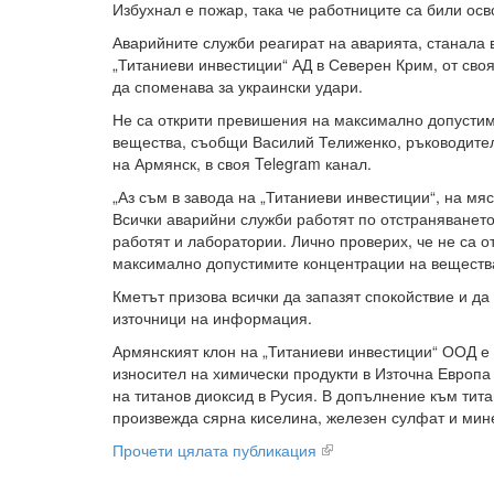
Избухнал е пожар, така че работниците са били ос
Аварийните служби реагират на аварията, станала 
„Титаниеви инвестиции“ АД в Северен Крим, от сво
да споменава за украински удари.
Не са открити превишения на максимално допусти
вещества, съобщи Василий Телиженко, ръководите
на Армянск, в своя Telegram канал.
„Аз съм в завода на „Титаниеви инвестиции“, на мя
Всички аварийни служби работят по отстраняването
работят и лаборатории. Лично проверих, че не са 
максимално допустимите концентрации на вещества
Кметът призова всички да запазят спокойствие и д
източници на информация.
Армянският клон на „Титаниеви инвестиции“ ООД е
износител на химически продукти в Източна Европа
на титанов диоксид в Русия. В допълнение към тита
произвежда сярна киселина, железен сулфат и мин
Прочети цялата публикация