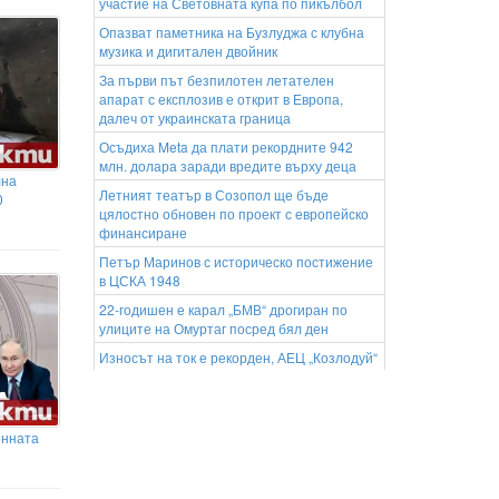
участие на Световната купа по пикълбол
Опазват паметника на Бузлуджа с клубна
музика и дигитален двойник
За първи път безпилотен летателен
апарат с експлозив е открит в Европа,
далеч от украинската граница
Осъдиха Meta да плати рекордните 942
млн. долара заради вредите върху деца
лна
Летният театър в Созопол ще бъде
0
цялостно обновен по проект с европейско
финансиране
Петър Маринов с историческо постижение
в ЦСКА 1948
22-годишен е карал „БМВ“ дрогиран по
улиците на Омуртаг посред бял ден
Износът на ток е рекорден, АЕЦ „Козлодуй“
работи нормално въпреки ниските нива на
Дунав, увери енергийният министър
Силно послание от ЦСКА преди
енната
реванша с Макаби Тел Авив
Неизвестен стреля по тролей с пътници в
Плевен