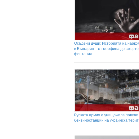
Осъдени души: Историята на нарко
в България – от морфина до смърт
фентанил
Руската армия е унищожила повече 
бензиностанции на украинска тери