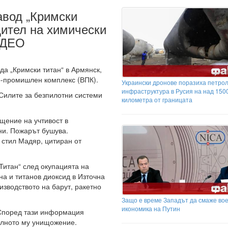
авод „Кримски
дител на химически
ИДЕО
да „Кримски титан“ в Армянск,
о-промишлен комплекс (ВПК).
Украински дронове поразиха петро
инфраструктура в Русия на над 150
Силите за безпилотни системи
километра от границата
щение на учтивост в
ни. Пожарът бушува.
 стил Мадяр, цитиран от
 Титан“ след окупацията на
на и титанов диоксид в Източна
изводството на барут, ракетно
Защо е време Западът да смаже во
икономика на Путин
 Според тази информация
пълното му унищожение.