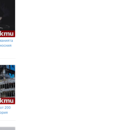
манията
оносния
от 200
тория