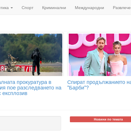
итика
Спорт
Криминални
Международни
Развлече
лната прокуратура в
Спират продължанието н
ия пое разследването на
"Барби"?
с експлозив
Новини по темата