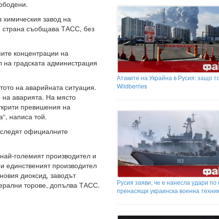
вободени.
в химическия завод на
я страна съобщава ТАСС, без
мите концентрации на
л на градската администрация
Атаките на Украйна в Русия: защо т
Wildberries
стото на аварийната ситуация.
 на аварията. На място
открити превишения на
“, написа той.
а следят официалните
 най-големият производител и
 и единственият производител
новия диоксид, заводът
Русия заяви, че е нанесла удари по 
ерални торове, допълва ТАСС.
пренасящи украинска военна техни