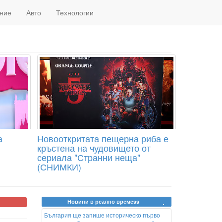
ние
Авто
Технологии
а
Новооткритата пещерна риба е
кръстена на чудовището от
сериала "Странни неща"
(СНИМКИ)
Новини в реално времеss
България ще запише историческо първо