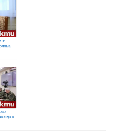
ите
голяма
ово
звезда в