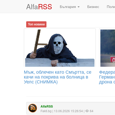
Alfa
RSS
България
Бизнес
Пол
Топ новини
Мъж, облечен като Смъртта, се
Федера
качи на покрива на болница в
Герман
Уелс (СНИМКА)
дрона 
AlfaRSS
Fakti.bg
| 13.06.2026 15:26:54 |
64