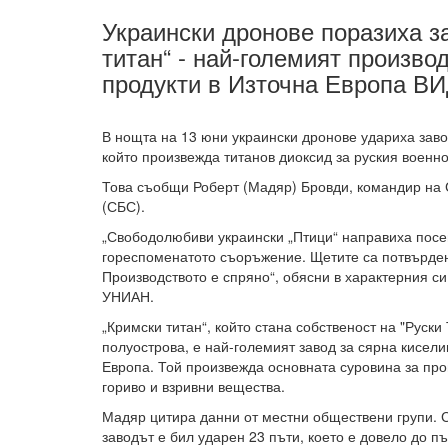
Украински дронове поразиха з
титан“ - най-големият произво
продукти в Източна Европа В
В нощта на 13 юни украински дронове удариха заво
който произвежда титанов диоксид за руския военн
Това съобщи Роберт (Мадяр) Бровди, командир на 
(СБС).
„Свободолюбиви украински „Птици“ направиха посе
гореспоменатото съоръжение. Щетите са потвърде
Производството е спряно“, обясни в характерния си
УНИАН.
„Кримски титан“, който стана собственост на "Руски
полуострова, е най-големият завод за сярна кисели
Европа. Той произвежда основната суровина за про
гориво и взривни вещества.
Мадяр цитира данни от местни обществени групи.
заводът е бил ударен 23 пъти, което е довело до 