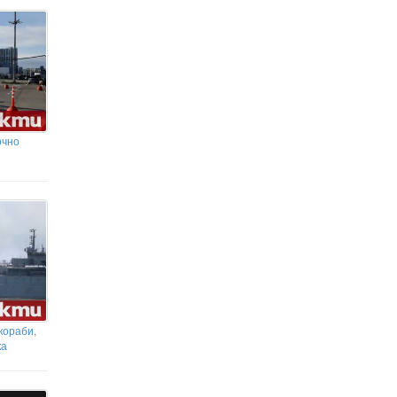
очно
кораби,
ка