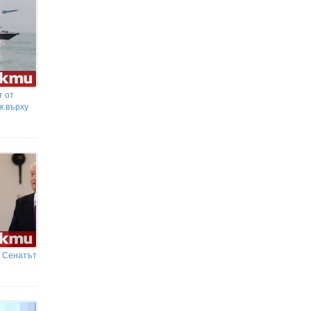
т от
к върху
, Сенатът