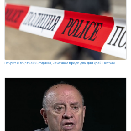
Открит е мъртъв 68-годишн, изчезнал преди два дни край Петрич