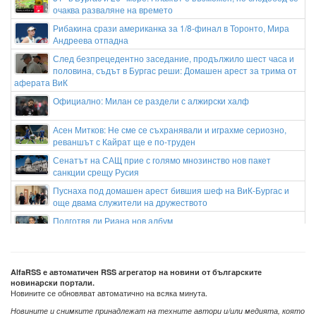
очаква разваляне на времето
Рибакина срази американка за 1/8-финал в Торонто, Мира
Андреева отпадна
След безпрецедентно заседание, продължило шест часа и
половина, съдът в Бургас реши: Домашен арест за трима от
аферата ВиК
Официално: Милан се раздели с алжирски халф
Асен Митков: Не сме се съхранявали и играхме сериозно,
реваншът с Кайрат ще е по-труден
Сенатът на САЩ прие с голямо мнозинство нов пакет
санкции срещу Русия
Пуснаха под домашен арест бившия шеф на ВиК-Бургас и
още двама служители на дружеството
Подготвя ли Риана нов албум
Гонка с полицията в София: Заловиха Венци „Белия Негър“ с
460 000 евро
AlfaRSS е автоматичен RSS агрегатор на новини от българските
новинарски портали.
Новините се обновяват автоматично на всяка минута.
Новините и снимките принадлежат на техните автори и/или медията, която