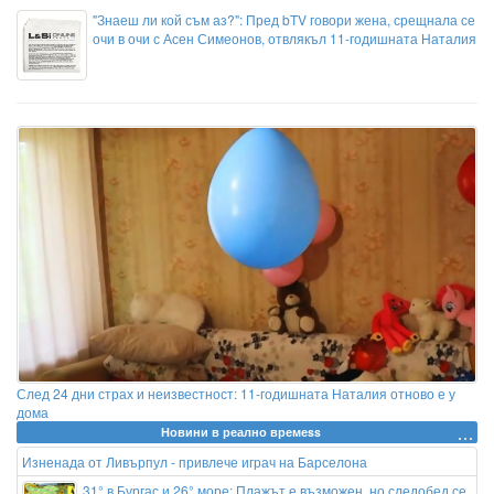
"Знаеш ли кой съм аз?": Пред bTV говори жена, срещнала се
очи в очи с Асен Симеонов, отвлякъл 11-годишната Наталия
След 24 дни страх и неизвестност: 11-годишната Наталия отново е у
дома
Новини в реално времеss
Изненада от Ливърпул - привлече играч на Барселона
31° в Бургас и 26° море: Плажът е възможен, но следобед се