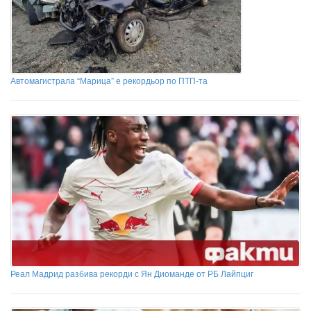
Автомагистрала “Марица” е рекордьор по ПТП-та
Реал Мадрид разбива рекорди с Ян Диоманде от РБ Лайпциг