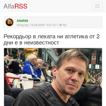
Alfa
RSS
Toggl
navig
AlfaRSS
Gong.bg
| 13.06.2026 15:27:47 |
62
Рекордьор в леката ни атлетика от 2
дни е в неизвестност