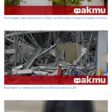
Разследват мистериозната смърт на британка, открита в куфар в Атина
Жертвите от земетресението в Япония вече са 28