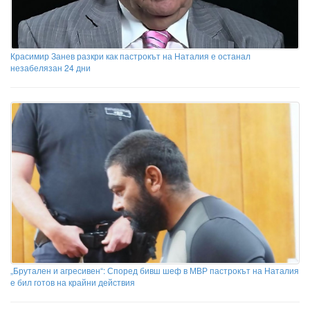
Красимир Занев разкри как пастрокът на Наталия е останал
незабелязан 24 дни
„Брутален и агресивен“: Според бивш шеф в МВР пастрокът на Наталия
е бил готов на крайни действия