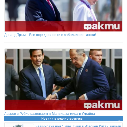
Доналд Тръмп: Все още дори не ги е заболяло истински!
Лавров и Рубио разговарят в Манила за мира в Украйна
Новини в реално времеss
Евакуираха над 1 млн. души в Източен Китай заради