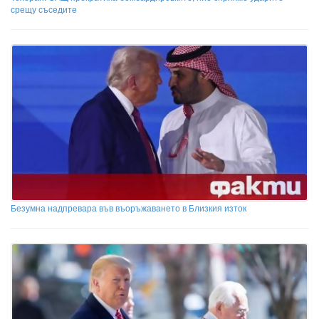
срещу съседите
Безумна надпревара във въоръжаването в Близкия изток