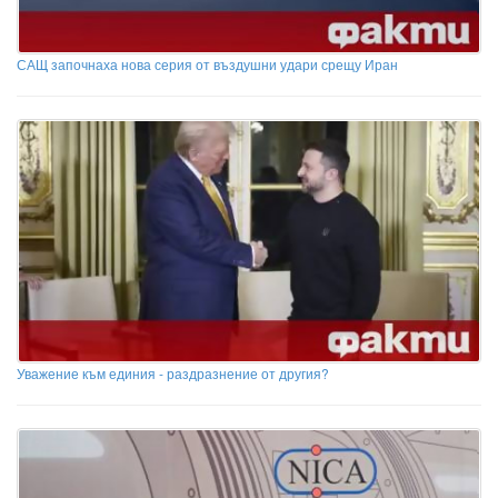
САЩ започнаха нова серия от въздушни удари срещу Иран
Уважение към единия - раздразнение от другия?