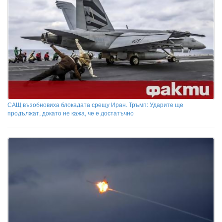
САЩ възобновиха блокадата срещу Иран. Тръмп: Ударите ще
продължат, докато не кажа, че е достатъчно