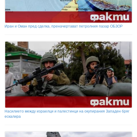
Иран и Оман пред сделка, преначертават петролния пазар ОБЗОР
Насилието между израелци и палестинци на окупирания Западен бряг
ескалира