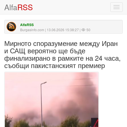
Alfa
RSS
Toggl
navig
AlfaRSS
Burgasinfo.com
| 13.06.2026 15:38:27 |
50
Мирното споразумение между Иран
и САЩ вероятно ще бъде
финализирано в рамките на 24 часа,
съобщи пакистанският премиер