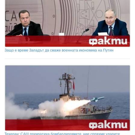
Защо е време Западът да смаже военната икономика на Путин
Техеран: САЩ прекратиха бомбардировките, ние спряхме ударите