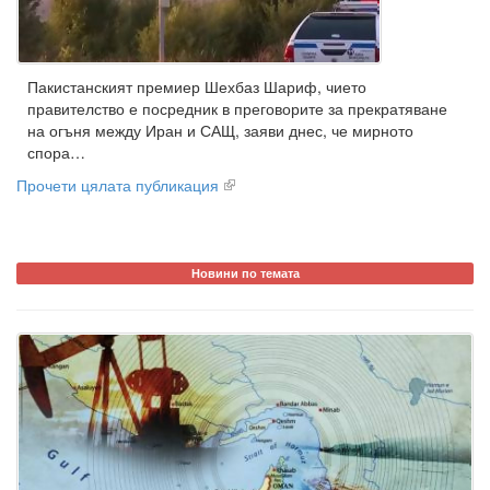
Пакистанският премиер Шехбаз Шариф, чието
правителство е посредник в преговорите за прекратяване
на огъня между Иран и САЩ, заяви днес, че мирното
спора…
Прочети цялата публикация
Новини по темата