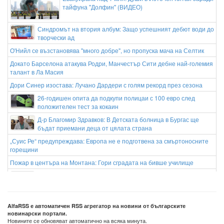
тайфуна "Долфин" (ВИДЕО)
Синдромът на втория албум: Защо успешният дебют води до
творчески ад
О'Нийл се възстановява "много добре", но пропуска мача на Селтик
Докато Барселона атакува Родри, Манчестър Сити дебне най-големия
талант в Ла Масия
Дори Синер изостава: Лучано Дардери с голям рекорд през сезона
26-годишен опита да подкупи полицаи с 100 евро след
положителен тест за кокаин
Д-р Благомир Здравков: В Детската болница в Бургас ще
бъдат приемани деца от цялата страна
„Суис Ре“ предупреждава: Европа не е подготвена за смъртоносните
горещини
Пожар в центъра на Монтана: Гори сградата на бивше училище
Китай евакуира над 1 милион души заради тайфун
AlfaRSS е автоматичен RSS агрегатор на новини от българските
новинарски портали.
Новините се обновяват автоматично на всяка минута.