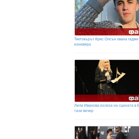
Тиктокърът Крис Олсън хвана гаджет
изневяра
Лили Иванова излиза на сцената в 
тази вечер