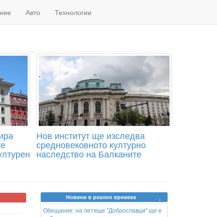
ние
Авто
Технологии
ира
Нов институт ще изследва
те
средновековното културно
ултурен
наследство на Балканите
Новини в реално времеss
Обещание: на летище "Доброславци" ще е