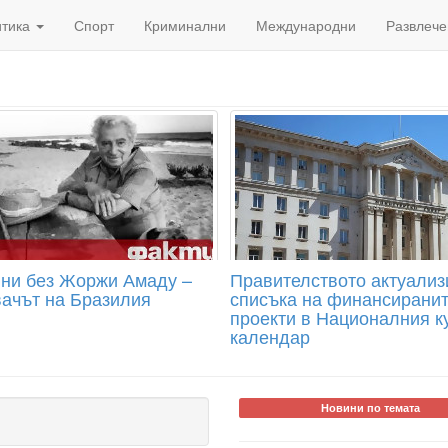
итика
Спорт
Криминални
Международни
Развлече
ини без Жоржи Амаду –
Правителството актуализ
вачът на Бразилия
списъка на финансирани
проекти в Националния к
календар
Новини по темата