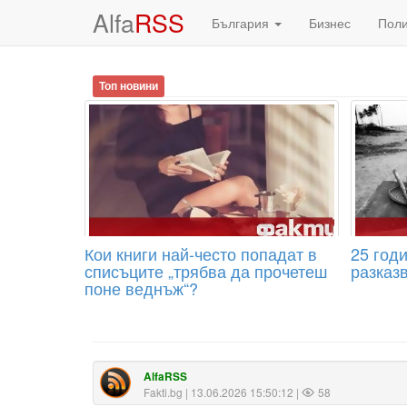
Alfa
RSS
България
Бизнес
Пол
Топ новини
Кои книги най-често попадат в
25 год
списъците „трябва да прочетеш
разказ
поне веднъж“?
AlfaRSS
Fakti.bg
| 13.06.2026 15:50:12 |
58