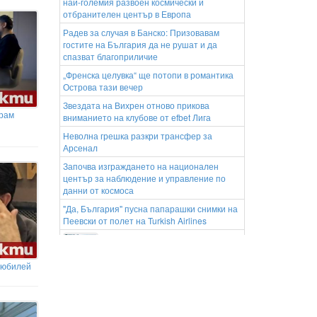
най-големия развоен космически и
отбранителен център в Европа
Радев за случая в Банско: Призовавам
гостите на България да не рушат и да
спазват благоприличие
„Френска целувка“ ще потопи в романтика
Острова тази вечер
Звездата на Вихрен отново прикова
арам
вниманието на клубове от еfbet Лига
Неволна грешка разкри трансфер за
Арсенал
Започва изграждането на национален
център за наблюдение и управление по
данни от космоса
"Да, България" пусна папарашки снимки на
Пеевски от полет на Turkish Airlines
Ядосана клиентка изпотроши
стъклата на магазин в
дупнишкото с. Крайници
 юбилей
Как да изберете компресор за
въздух според нуждите ви
Свлачища във Филипините убиха