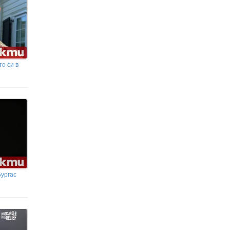
четирима души след проливни
дъждове
о си в
Бургас