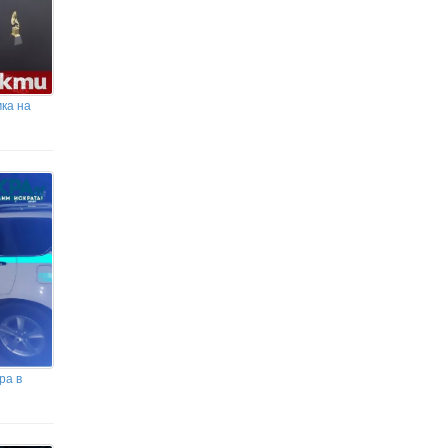
ка на
ра в