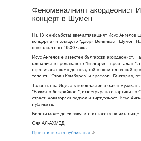
Феноменалният акордеонист И
концерт в Шумен
На 13 юни(събота) впечатляващият Исус Ангелов щ
концерт в читалището "Добри Войников"- Шумен. Н
спектакъл е от 19:00 часа.
Исус Ангелов е известен български акордеонист. На
финалист в предаването "България търси талант", 
ограничават само до това, той е носител на най-пр
таланти "Стоян Камбарев" и прослави България, пе
Талантът на Исус е многопластов и освен музикант, 
"Божията безкрайност", илюстрирана с картини на 
страст, новаторски подход и виртуозност, Исус Ан
публиката.
Билети може да си закупите от касата на читалищет
Оля АЛ-АХМЕД
Прочети цялата публикация