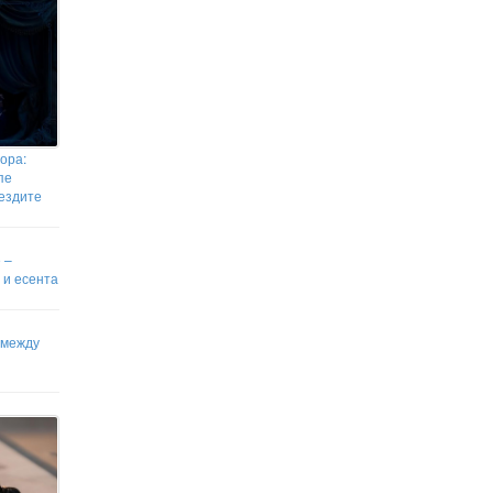
ора:
пе
вездите
 –
 и есента
 между