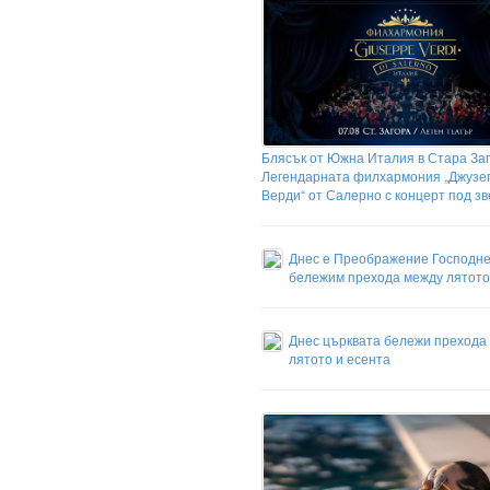
Блясък от Южна Италия в Стара Заг
Легендарната филхармония „Джузе
Верди“ от Салерно с концерт под з
Днес е Преображение Господне
бележим прехода между лятото
Днес църквата бележи прехода
лятото и есента