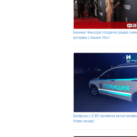
Бианка Ченсори сподели рядка сним
целувка с Кание Уест
Шофьор с 2.95 промила катастрофи
Нови пазар!