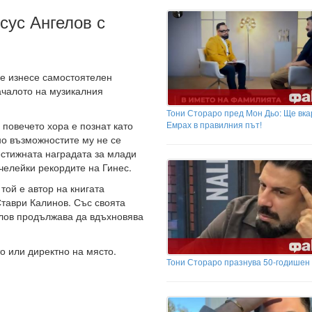
сус Ангелов с
е изнесе самостоятелен
ачалото на музикалния
Тони Стораро пред Мон Дьо: Ще вк
Емрах в правилния път!
 повечето хора е познат като
но възможностите му не се
естижната наградата за млади
челейки рекордите на Гинес.
той е автор на книгата
Ставри Калинов. Със своята
гелов продължава да вдъхновява
о или директно на място.
Тони Стораро празнува 50-годишен