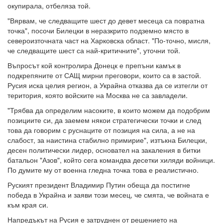
окупирала, отбеляза той.
"Вярвам, че следващите шест до девет месеца са повратна
точка", посочи Билецки в неразкрито подземно място в
североизточната част на Харковска област. "По-точно, мисля,
че следващите шест са най-критичните", уточни той.
Въпросът кой контролира Донецк е препъни камък в
подкрепяните от САЩ мирни преговори, които са в застой.
Русия иска целия регион, а Украйна отказва да се изтегли от
територия, която войските на Москва не са завладели.
"Трябва да определим насоките, в които можем да подобрим
позициите си, да заемем някои стратегически точки и след
това да говорим с руснаците от позиция на сила, а не на
слабост, за наистина стабилно примирие", изтъкна Билецки,
десен политически лидер, основател на закаления в битки
батальон "Азов", който сега командва десетки хиляди войници.
По думите му от военна гледна точка това е реалистично.
Руският президент Владимир Путин обеща да постигне
победа в Украйна и заяви този месец, че смята, че войната е
към края си.
Напредъкът на Русия е затруднен от решението на