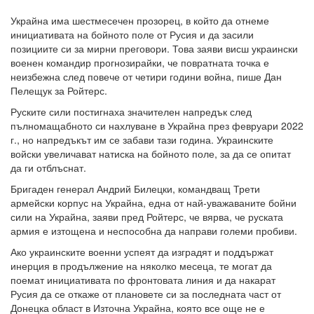
Украйна има шестмесечен прозорец, в който да отнеме
инициативата на бойното поле от Русия и да засили
позициите си за мирни преговори. Това заяви висш украински
военен командир прогнозирайки, че повратната точка е
неизбежна след повече от четири години война, пише Дан
Пелещук за Ройтерс.
Руските сили постигнаха значителен напредък след
пълномащабното си нахлуване в Украйна през февруари 2022
г., но напредъкът им се забави тази година. Украинските
войски увеличават натиска на бойното поле, за да се опитат
да ги отблъснат.
Бригаден генерал Андрий Билецки, командващ Трети
армейски корпус на Украйна, една от най-уважаваните бойни
сили на Украйна, заяви пред Ройтерс, че вярва, че руската
армия е изтощена и неспособна да направи големи пробиви.
Ако украинските военни успеят да изградят и поддържат
инерция в продължение на няколко месеца, те могат да
поемат инициативата по фронтовата линия и да накарат
Русия да се откаже от плановете си за последната част от
Донецка област в Източна Украйна, която все още не е