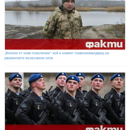
„Военен от ново поколение”: кой е новият главнокомандващ на
украинските въоръжени сили