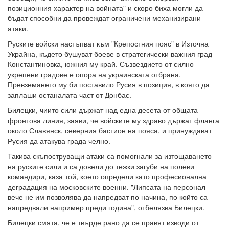
позиционния характер на войната" и скоро биха могли да
бъдат способни да провеждат ограничени механизирани
атаки.
Руските войски настъпват към "Крепостния пояс" в Източна
Украйна, където бушуват боеве в стратегически важния град
Константиновка, южния му край. Съзвездието от силно
укрепени градове е опора на украинската отбрана.
Превземането му би поставило Русия в позиция, в която да
заплаши останалата част от Донбас.
Билецки, чиито сили държат над една десета от общата
фронтова линия, заяви, че войските му здраво държат фланга
около Славянск, северния бастион на пояса, и принуждават
Русия да атакува града челно.
Такива скъпоструващи атаки са помогнали за изтощаването
на руските сили и са довели до тежки загуби на полеви
командири, каза той, което определи като професионална
деградация на московските военни. "Липсата на персонал
вече не им позволява да напредват по начина, по който са
напредвали например преди година", отбелязва Билецки.
Билецки смята, че е твърде рано да се правят изводи от