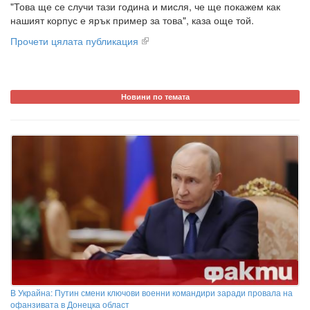
"Това ще се случи тази година и мисля, че ще покажем как
нашият корпус е ярък пример за това", каза още той.
Прочети цялата публикация
Новини по темата
В Украйна: Путин смени ключови военни командири заради провала на
офанзивата в Донецка област