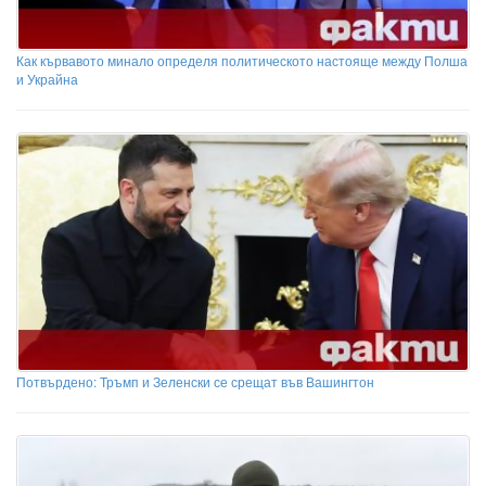
Как кървавото минало определя политическото настояще между Полша
и Украйна
Потвърдено: Тръмп и Зеленски се срещат във Вашингтон