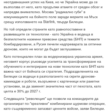
неотдавнашния успех на Киев, но че Украйна може да се
възползва от него, като продължи атаките от среден обсег и
напредва внимателно. Москва "радикално губи" в
комуникациите на бойното поле заради мерките на Мъск
срещу използването на Starlink, твърди Билецки.
Но той определи страните като равнопоставени в
развиващите се технологии - като Украйна е водеща в
безпилотните наземни превозни средства (БНП) и тежките
бомбардировачи, а Русия печели надпреварата за оптични
дронове, които не могат да бъдат заглушавани.
Като потенциален план за модернизирана украинска армия,
неговият корпус ръководи усилията за трансформиране на
обучението и интегриране на нови технологии като БНП като
важна част от бойната си стратегия. Подразделенията на
Билецки са водещи в разполагането на скрити дронове-
камикадзе и роботи, въоръжени с картечници или ракетни
установки, за да заменят значителна част от пехотата, като
целта е 30% до 2027 г.
Следващата "революция" ще позволи на командирите да
организират по-"креативни" комбинирани щурмови операции,
като същевременно запазват ценните войски, заяви Билецки.