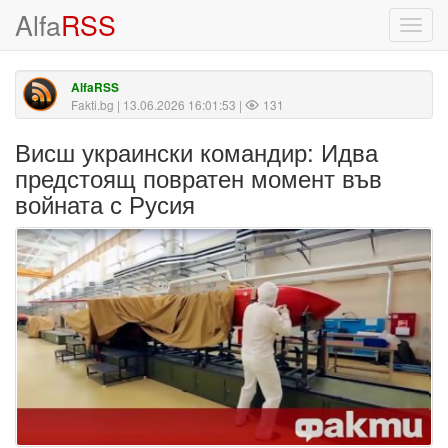
Alfa
RSS
Toggl
navig
AlfaRSS
Fakti.bg
| 13.06.2026 16:01:53 |
131
Висш украински командир: Идва
предстоящ повратен момент във
войната с Русия