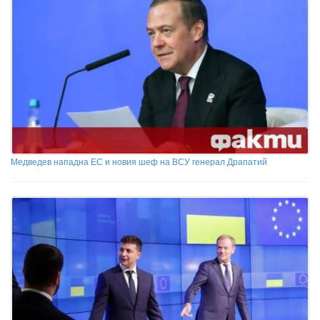
Медведев нападна ЕС и новия шеф на ВСУ генерал Драпатий