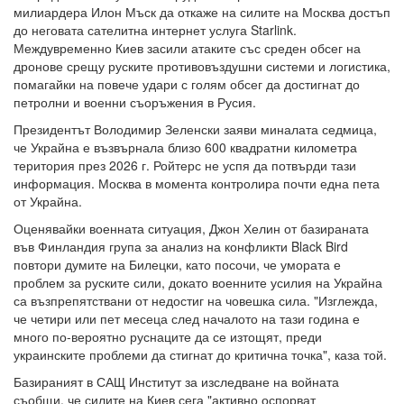
милиардера Илон Мъск да откаже на силите на Москва достъп
до неговата сателитна интернет услуга Starlink.
Междувременно Киев засили атаките със среден обсег на
дронове срещу руските противовъздушни системи и логистика,
помагайки на повече удари с голям обсег да достигнат до
петролни и военни съоръжения в Русия.
Президентът Володимир Зеленски заяви миналата седмица,
че Украйна е възвърнала близо 600 квадратни километра
територия през 2026 г. Ройтерс не успя да потвърди тази
информация. Москва в момента контролира почти една пета
от Украйна.
Оценявайки военната ситуация, Джон Хелин от базираната
във Финландия група за анализ на конфликти Black Bird
повтори думите на Билецки, като посочи, че умората е
проблем за руските сили, докато военните усилия на Украйна
са възпрепятствани от недостиг на човешка сила. "Изглежда,
че четири или пет месеца след началото на тази година е
много по-вероятно руснаците да се изтощят, преди
украинските проблеми да стигнат до критична точка", каза той.
Базираният в САЩ Институт за изследване на войната
съобщи, че силите на Киев сега "активно оспорват