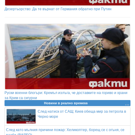
Дезертьорство: Да те върнат от Германия обратно при Путин
Руски военни блогъри: Кремъл излъга, че доставките на гориво и храни
за Крим са сигурни
Новини в реално времеss
След натиск от САЩ: Киев обеща мир за петрола в
Черно море
След като мълния причини пожар: Хеликоптер, борещ се с огъня, се
разби (ВИДЕО)