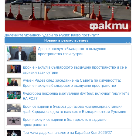
Далечните украински удари по Русия: Какво постигат?
Новини в реално времеss
Дрон е нахлул в българското въздушно
пространство тази сутрин
Дрон е нахлул в българското въздушно пространство и се е
взривил тази сутрин
Румен Радев след заседание на Съвета по сигурността:
Дрон е нахлул в българското въздушно пространство
Лудогорец покорява виртуалния футбол: включват "орлите" в
EA FC27
Дрон се взриви в близост до газова компресорна станция
край Кардам, след като навлезе в България откъм Румъния
Дрон нахлу и се взриви в българското въздушно
пространство
Три мача дадоха началото на Карабао Къп 2026/27