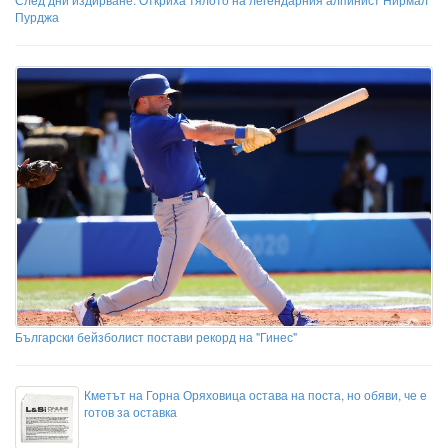
Пурджа
Български бейзболист постави рекорд на "Гинес"
Кметът на Горна Оряховица остава на поста, но обяви, че е
готов за оставка