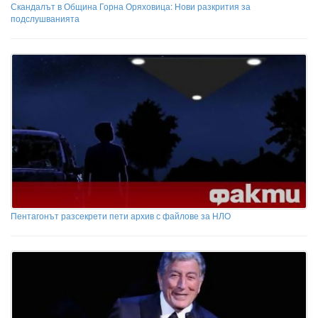
Скандалът в Община Горна Оряховица: Нови разкрития за
подслушванията
Пентагонът разсекрети пети архив с файлове за НЛО