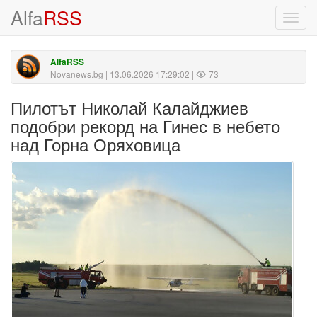
Alfa
RSS
Toggl
navig
AlfaRSS
Novanews.bg
| 13.06.2026 17:29:02 |
73
Пилотът Николай Калайджиев
подобри рекорд на Гинес в небето
над Горна Оряховица