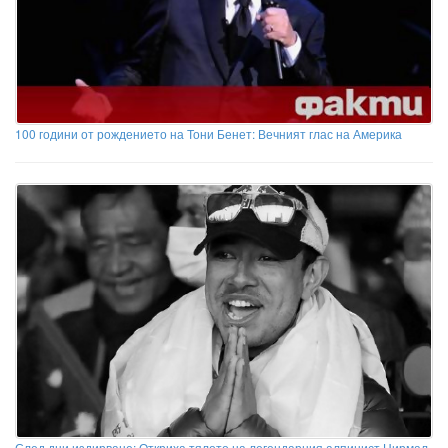
100 години от рождението на Тони Бенет: Вечният глас на Америка
След дни издирване: Откриха тялото на легендарния алпинист Нирмал