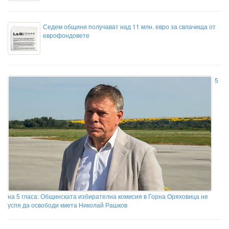
Седем общини получават над 11 млн. евро за свлачища от
еврофондовете
5
на 5 гласа: Общинската избирателна комисия в Горна Оряховица не
успя да освободи кмета Николай Рашков