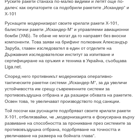
Руските ракети станаха по-малко видими и летят още по-
далеч: как окупаторите са подобрили ракетите „Искандер“ и
Х-101
Руснаците модернизират своите крилати ракети Х-101,
балистични ракети „Искандер-М“ и управляеми авиационни
бомби (УАБ). Те обаче не могат да го направят без вносни
компоненти. Това заяви на брифинг полковник Александър
Заруба, главен изследовател в един от отделите на
Държавния изследователски институт за изпитване и
сертифициране на оръжия и техника в Украйна, съобщава
Liga.net.
Според него противникът модернизира оперативно-
тактическите ракетни системи „Искандер-М“, за да увеличи
устойчивостта им срещу съвременните системи за
противовъздушна отбрана и да разшири обхвата на ракетите.
Освен това, те увеличават производството под санкции.
Той посочи как руснаците подобряват своите крилати ракети
Х-101, отбелязвайки, че „модернизацията е фокусирана върху
развиване на способността за проникване през системите за
противовъздушна отбрана, подобряване на точността и
увеличаване на размера на бойната глава“.