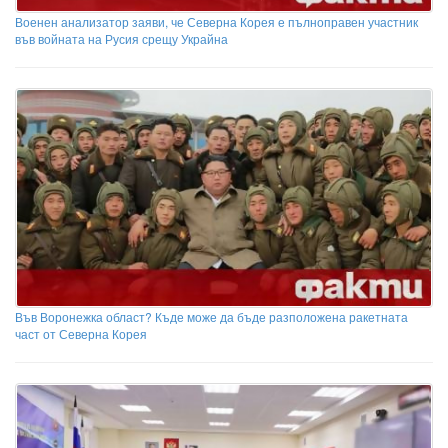
Военен анализатор заяви, че Северна Корея е пълноправен участник
във войната на Русия срещу Украйна
Във Воронежка област? Къде може да бъде разположена ракетната
част от Северна Корея