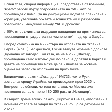
Освен това, според информация, предоставена от военните,
"врагът работи върху подобряването на УАБ, като ги
произвежда с помощта на унифициран модул за планиране и
корекция, увеличава обхвата и точността им и разработва
боеприпаси, междинни между УАБ и дронове".
„100% от оръжията за въздушно нападение на противника са
произведени с чуждестранни компоненти“, подчерта Заруба.
Според съветника на министъра на отбраната на Украйна
Сергей (Флеш) Бескрестнов, Русия атакува Украйна с дронове
„буквално от завода“. Той каза, че на 4 юни „Шахед“,
произведена само няколко дни по-рано, е долетял в Харков и
датата на производство може да се използва за косвена
оценка на запасите от оръжия на противника.
Балистичните ракети „Искандер“ 9М723, които Русия
изстрелва срещу Украйна, са произведени през 2025 г.
Бескрестнов обясни, че това означава, че Москва има
постоянен запас от поне 180-250 ракети „Искандер“.
В същото време всички ракети „Циркон“ и С-400, използвани в
момента от врага за удари по Украйна, също са датирани за
2026 г.