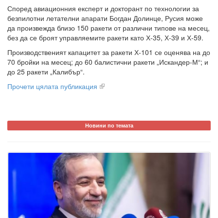
Според авиационния експерт и докторант по технологии за
безпилотни летателни апарати Богдан Долинце, Русия може
да произвежда близо 150 ракети от различни типове на месец,
без да се броят управляемите ракети като Х-35, Х-39 и Х-59.
Производственият капацитет за ракети Х-101 се оценява на до
70 бройки на месец; до 60 балистични ракети „Искандер-М“; и
до 25 ракети „Калибър“.
Прочети цялата публикация
Новини по темата