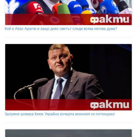
Кой е Абас Арагчи и защо днес светът следи всяка негова дума?
Залужни шокира Киев: Украйна изчерпа военния си потенциал