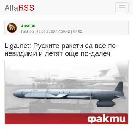
Alfa
RSS
Toggl
navig
AlfaRSS
Fakti.bg
| 13.06.2026 17:30:42 |
82
Liga.net: Руските ракети са все по-
невидими и летят още по-далеч