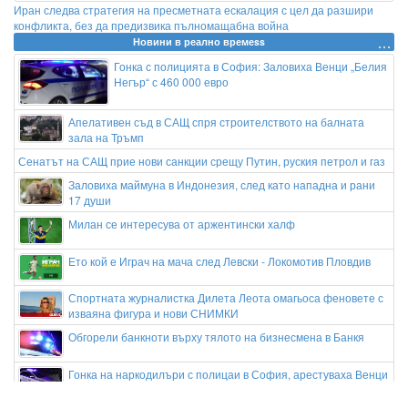
Иран следва стратегия на пресметната ескалация с цел да разшири
конфликта, без да предизвика пълномащабна война
Новини в реално времеss
Гонка с полицията в София: Заловиха Венци „Белия
Негър“ с 460 000 евро
Апелативен съд в САЩ спря строителството на балната
зала на Тръмп
Сенатът на САЩ прие нови санкции срещу Путин, руския петрол и газ
Заловиха маймуна в Индонезия, след като нападна и рани
17 души
Милан се интересува от аржентински халф
Ето кой е Играч на мача след Левски - Локомотив Пловдив
Спортната журналистка Дилета Леота омагьоса феновете с
изваяна фигура и нови СНИМКИ
Обгорели банкноти върху тялото на бизнесмена в Банкя
Гонка на наркодилъри с полицаи в София, арестуваха Венци
"Белия негър" с 460 000 евро в него