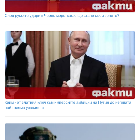
След руските удари в Черно море: какво ще стане със зърното?
Крим - от златния ключ към имперските амбиции на Путин до неговата
най-голяма уязвимост