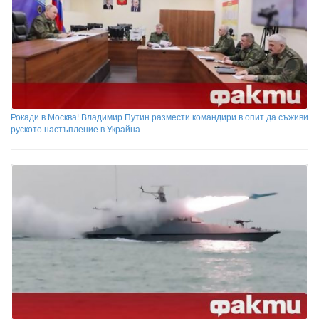
Рокади в Москва! Владимир Путин размести командири в опит да съживи
руското настъпление в Украйна