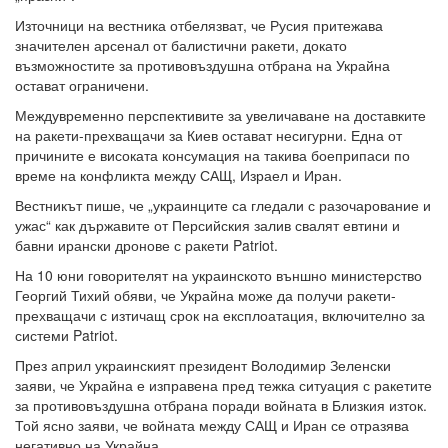
Източници на вестника отбелязват, че Русия притежава
значителен арсенал от балистични ракети, докато
възможностите за противовъздушна отбрана на Украйна
остават ограничени.
Междувременно перспективите за увеличаване на доставките
на ракети-прехващачи за Киев остават несигурни. Една от
причините е високата консумация на такива боеприпаси по
време на конфликта между САЩ, Израел и Иран.
Вестникът пише, че „украинците са гледали с разочарование и
ужас“ как държавите от Персийския залив свалят евтини и
бавни ирански дронове с ракети Patriot.
На 10 юни говорителят на украинското външно министерство
Георгий Тихий обяви, че Украйна може да получи ракети-
прехващачи с изтичащ срок на експлоатация, включително за
системи Patriot.
През април украинският президент Володимир Зеленски
заяви, че Украйна е изправена пред тежка ситуация с ракетите
за противовъздушна отбрана поради войната в Близкия изток.
Той ясно заяви, че войната между САЩ и Иран се отразява
негативно на Украйна.