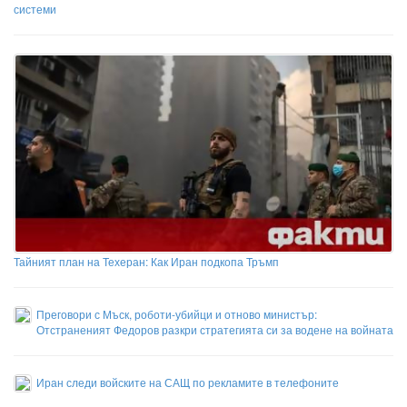
системи
Тайният план на Техеран: Как Иран подкопа Тръмп
Преговори с Мъск, роботи-убийци и отново министър:
Отстраненият Федоров разкри стратегията си за водене на войната
Иран следи войските на САЩ по рекламите в телефоните