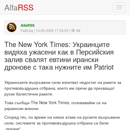
Alfa
RSS
Toggl
navig
AlfaRSS
Fakti.bg
| 13.06.2026 17:33:03 |
68
The New York Times: Украинците
видяха ужасени как в Персийския
залив свалят евтини ирански
дронове с така нужните им Patriot
Украинските въоръжени сили изпитват недостиг на ракети за
противовъздушна отбрана, което им пречи да прехващат
руски балистични ракети.
Това съобщи The New York Times, позовавайки се на
украински военни.
Според тях, по време на някои атаки на руските въоръжени
сили, системите за противовъздушна отбрана са били
„празни“.