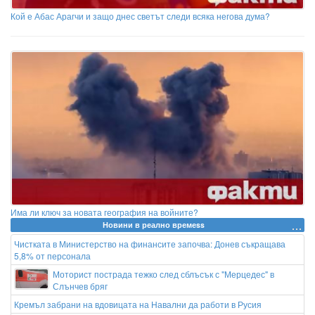
Кой е Абас Арагчи и защо днес светът следи всяка негова дума?
Има ли ключ за новата география на войните?
Новини в реално времеss
Чистката в Министерство на финансите започва: Донев съкращава
5,8% от персонала
Моторист пострада тежко след сблъсък с "Мерцедес" в
Слънчев бряг
Кремъл забрани на вдовицата на Навални да работи в Русия