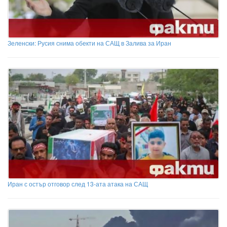
Зеленски: Русия снима обекти на САЩ в Залива за Иран
Иран с остър отговор след 13-ата атака на САЩ