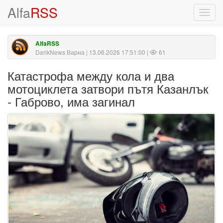
Alfa
RSS
Toggl
navig
AlfaRSS
DarikNews Варна
| 13.06.2026 17:51:00 |
61
Катастрофа между кола и два
мотоциклета затвори пътя Казанлък
- Габрово, има загинал