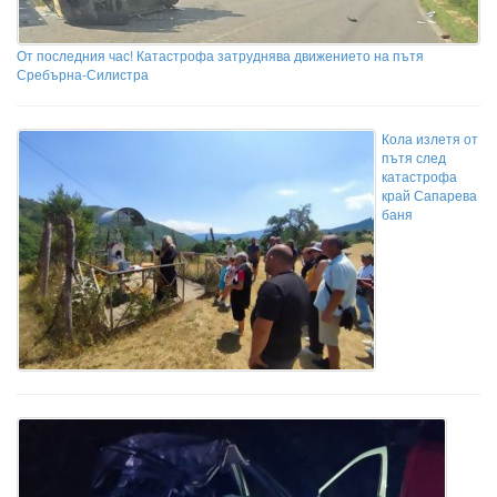
От последния час! Катастрофа затруднява движението на пътя
Сребърна-Силистра
Кола излетя от
пътя след
катастрофа
край Сапарева
баня