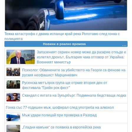
Тежка катастрофа с двама испанци край река Ропотамо след гонка с
полицията
Новини в реално времеss
Запазеният сериен номер може да разкрие откъде е
излетял дронът, България чака отговор от Украйна:
Военният министър
Психолог: Обвинените за убийството на Георги са фенове на
руския неофашист Марцинкевич
Русенска метълрок група ще отркие втория ден от
фестивала "Грийн рок фест"
Скандал с яхтата на Зукърбърг: Подминала бедстваща лодка
Гонка със 77-годишен мъж, шофирал след употреба на алкохол
Мъж удари полицай при проверка в Разград
„Гладни камъни“ се появиха в европейска река