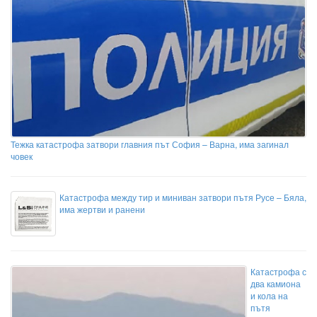
Тежка катастрофа затвори главния път София – Варна, има загинал
човек
Катастрофа между тир и миниван затвори пътя Русе – Бяла,
има жертви и ранени
Катастрофа с
два камиона
и кола на
пътя