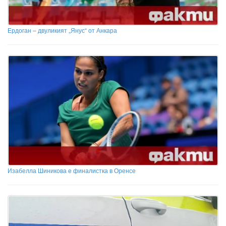
Ердоган – двуликият „Янус“ от Анкара
Изабелла Шиникова е финалистка в Оренсе