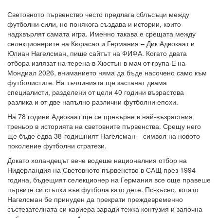
Световното първенство често предлага сблъсъци между
футболни сили, но понякога създава и истории, които
надхвърлят самата игра. Именно такава е срещата между
селекционерите на Кюрасао и Германия – Дик Адвокаат и
Юлиан Нагелсман, пише сайтът на ФИФА. Когато двата
отбора излязат на терена в Хюстън в мач от група Е на
Мондиал 2026, вниманието няма да бъде насочено само към
футболистите. На тъчлинията ще застанат двама
специалисти, разделени от цели 40 години възрастова
разлика и от две напълно различни футболни епохи.
На 78 години Адвокаат ще се превърне в най-възрастния
треньор в историята на световните първенства. Срещу него
ще бъде едва 38-годишният Нагелсман – символ на новото
поколение футболни стратези.
Докато холандецът вече водеше националния отбор на
Нидерландия на Световното първенство в САЩ през 1994
година, бъдещият селекционер на Германия все още правеше
първите си стъпки във футбола като дете. По-късно, когато
Нагелсман бе принуден да прекрати преждевременно
състезателната си кариера заради тежка контузия и започна