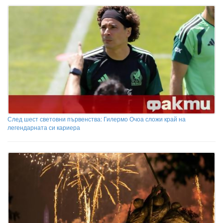
След шест световни първенства: Гилермо Очоа сложи край на
легендарната си кариера