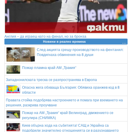
Англия – да играеш като на финал, но за бронза
Новини в реално времеss
След акцията срещу производството на фентанил:
Повдигнаха обвинения на 8 души
Пожар пламна край АМ „Тракия“
Западнонилската треска се разпространява в Европа
Опасна жега обхваща България: Обявиха оранжев код в 8
области
Правата стойка подобрява настроението и помага при вземането на
решения, разкрива проучване
Пожар на АМ „Тракия“ край Велинград, движението се
регулира (СНИМКА)
Киев обърна хода на събитията! САЩ и Украйна са
подобрили значително отношенията си в разузнаването