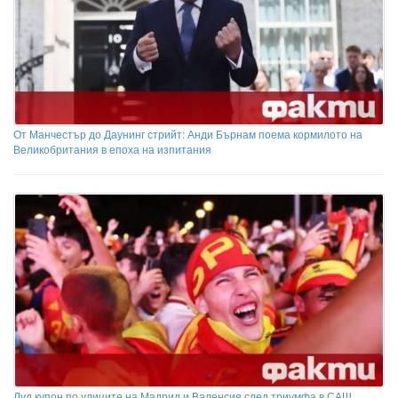
От Манчестър до Даунинг стрийт: Анди Бърнам поема кормилото на
Великобритания в епоха на изпитания
Луд купон по улиците на Мадрид и Валенсия след триумфа в САЩ