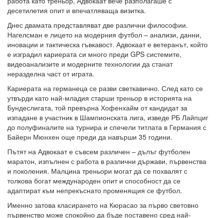
работа като треньор, Адвокаат вече разполагаше с
десетилетия опит и впечатляваща визитка.
Днес двамата представляват две различни философии.
Нагелсман е лицето на модерния футбол – анализи, данни,
иновации и тактическа гъвкавост. Адвокаат е ветеранът, който
е изградил кариерата си много преди GPS системите,
видеоанализите и модерните технологии да станат
неразделна част от играта.
Кариерата на германеца се разви светкавично. След като се
утвърди като най-младия старши треньор в историята на
Бундеслигата, той превърна Хофенхайм от кандидат за
изпадане в участник в Шампионската лига, изведе РБ Лайпциг
до полуфиналите на турнира и спечели титлата в Германия с
Байерн Мюнхен още преди да навърши 35 години.
Пътят на Адвокаат е съвсем различен – дълъг футболен
маратон, изпълнен с работа в различни държави, първенства
и поколения. Малцина треньори могат да се похвалят с
толкова богат международен опит и способност да се
адаптират към непрекъснато променящия се футбол.
Именно затова класирането на Кюрасао за първо световно
първенство може спокойно да бъде поставено сред най-