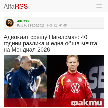
Alfa
RSS
Toggl
navig
AlfaRSS
Fakti.bg
| 14.06.2026 16:08:12 |
65
Адвокаат срещу Нагелсман: 40
години разлика и една обща мечта
на Мондиал 2026