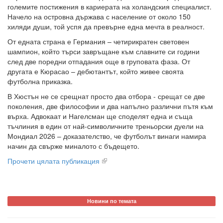
големите постижения в кариерата на холандския специалист.
Начело на островна държава с население от около 150
хиляди души, той успя да превърне една мечта в реалност.
От едната страна е Германия – четирикратен световен
шампион, който търси завръщане към славните си години
след две поредни отпадания още в груповата фаза. От
другата е Кюрасао – дебютантът, който живее своята
футболна приказка.
В Хюстън не се срещнат просто два отбора - срещат се две
поколения, две философии и два напълно различни пътя към
върха. Адвокаат и Нагелсман ще споделят една и съща
тъчлиния в един от най-символичните треньорски дуели на
Мондиал 2026 – доказателство, че футболът винаги намира
начин да свърже миналото с бъдещето.
Прочети цялата публикация
Новини по темата