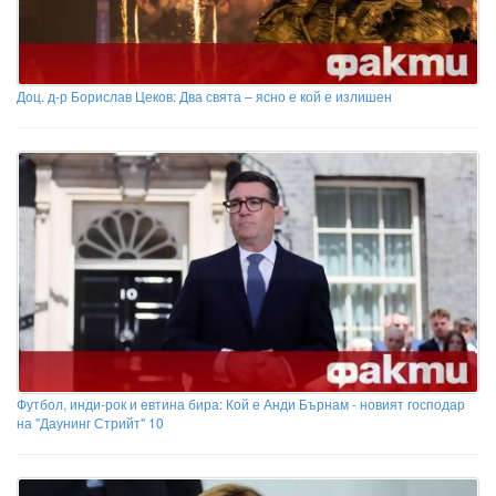
Доц. д-р Борислав Цеков: Два свята – ясно е кой е излишен
Футбол, инди-рок и евтина бира: Кой е Анди Бърнам - новият господар
на "Даунинг Стрийт" 10