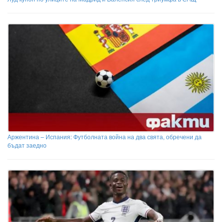
Аржентина – Испания: Футболната война на два свята, обречени да
бъдат заедно