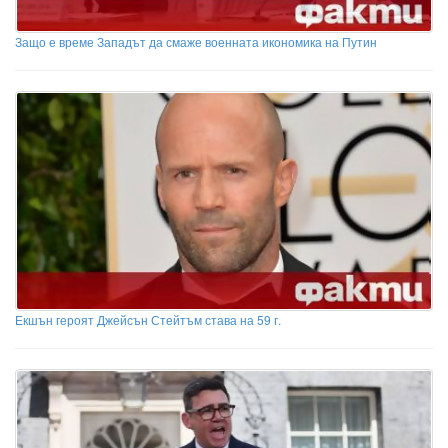
Защо е време Западът да смаже военната икономика на Путин
Екшън героят Джейсън Стейтъм става на 59 г.