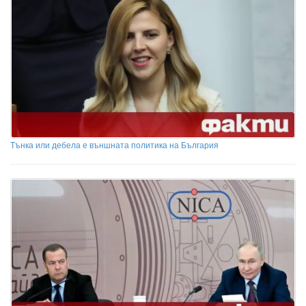
Тънка или дебела е външната политика на България