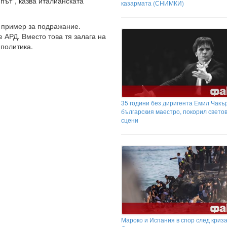
 път", казва италианската
казармата (СНИМКИ)
 пример за подражание.
е АРД. Вместо това тя залага на
 политика.
35 години без диригента Емил Чакър
българския маестро, покорил свето
сцени
Мароко и Испания в спор след криза