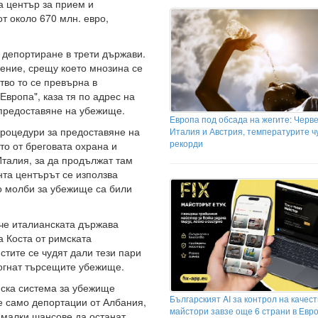
а център за прием и
т около 670 млн. евро,
а депортиране в трети държави.
ение, срещу което мнозина се
тво то се превърна в
Европа", каза тя по адрес на
 предоставяне на убежище.
Европа под обсада на жегите: Черве
роцедури за предоставяне на
Италия и Австрия, температурите ч
рекорди
о от бреговата охрана и
талия, за да продължат там
та центърът се използва
то молби за убежище са били
 че италианската държава
а Коста от римската
стите се чудят дали тези пари
могнат търсещите убежище.
йска система за убежище
Българският AI за контрол на качес
е само депортации от Албания,
майстори завзе още 6 страни в Евр
 малки шансове да останат,