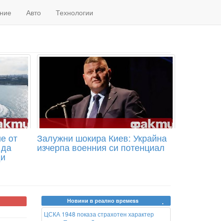
ние
Авто
Технологии
е от
Залужни шокира Киев: Украйна
 да
изчерпа военния си потенциал
ди
Новини в реално времеss
ЦСКА 1948 показа страхотен характер