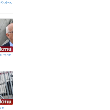
в София,
центрове
е в