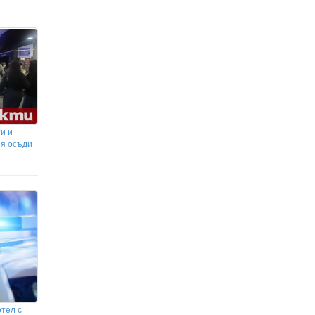
и и
ия осъди
отел с