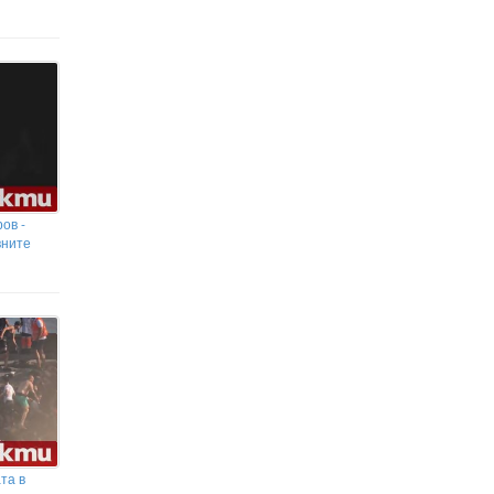
ов -
вните
та в