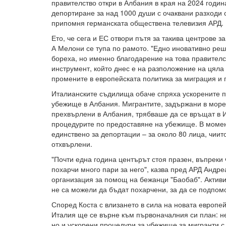
правителство откри в Албания в края на 2024 годин
депортиране за над 1000 души с очаквани разходи о
припомня германската обществена телевизия АРД.
Ето, че сега и ЕС отвори пътя за такива центрове з
А Мелони се тупа по рамото. "Едно иновативно реш
бореха, но именно благодарение на това правителс
инструмент, който днес е на разположение на цяла 
промените в европейската политика за миграция и
Италианските съдилища обаче спряха ускорените п
убежище в Албания. Мигрантите, задържани в морет
прехвърлени в Албания, трябваше да се връщат в И
процедурите по предоставяне на убежище. В момен
единствено за депортации – за около 80 лица, чии
отхвърлени.
"Почти една година центърът стоя празен, въпреки
похарчи много пари за него", казва пред АРД Андре
организация за помощ на бежанци "Баобаб". Активи
не са можели да бъдат похарчени, за да се подпо
Според Коста с влизането в сила на новата европе
Италия ще се върне към първоначалния си план: н
но и ускорени процедури за убежище за мигранти с