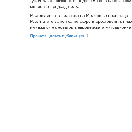
тук. Италия показа пътя, а днес Европа следва този
министър-председателка.
Рестриктивната политика на Мелони се превръща в
Резултатите за нея са по-скоро второстепенни, пиш
имиджа си на новатор в европейската миграционна
Прочети цялата публикация