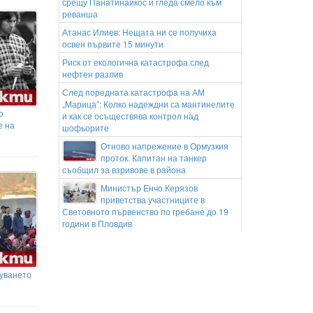
срещу Панатинайкос и гледа смело към
реванша
Атанас Илиев: Нещата ни се получиха
освен първите 15 минути
Риск от екологична катастрофа след
нефтен разлив
След поредната катастрофа на АМ
„Марица”: Колко надеждни са мантинелите
о
и как се осъществява контрол над
е на
шофьорите
Отново напрежение в Ормузкия
проток. Капитан на танкер
съобщил за взривове в района
Министър Енчо Керязов
приветства участниците в
Световното първенство по гребане до 19
години в Пловдив
Министър Енчо Керязов
приветства участниците в
Световното първенство по гребане до 19
луването
години в Пловдив
Якоб Нееструп: Панатинайкос
трябва да подобри „по малко от