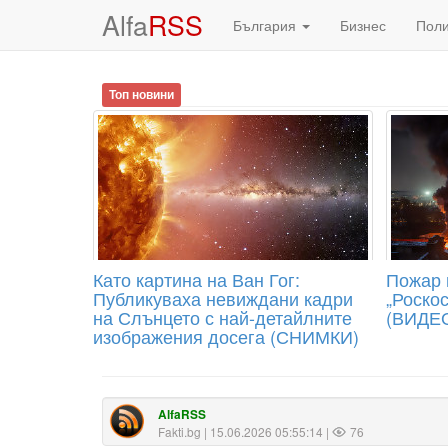
Alfa
RSS
България
Бизнес
Пол
Топ новини
Като картина на Ван Гог:
Пожар 
Публикуваха невиждани кадри
„Роско
на Слънцето с най-детайлните
(ВИДЕ
изображения досега (СНИМКИ)
AlfaRSS
Fakti.bg
| 15.06.2026 05:55:14 |
76