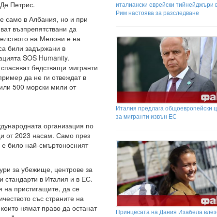
 Де Петрис.
италиански еврейски тийнейджъри 
Рим настоява за разследване
е само в Албания, но и при
ват възпрепятствани да
телството на Мелони е на
 са били задържани в
ацията SOS Humanity.
а спасяват бедстващи мигранти
пример да не ги отвеждат в
 или 500 морски мили от
Италия предлага общоевропейски 
за мигранти извън ЕС
ждународната организация по
и от 2023 насам. Само през
 е било най-смъртоносният
ури за убежище, центрове за
 стандарти в Италия и в ЕС.
 на пристигащите, да се
ичеството със страните на
 които нямат право да останат
Принцесата на Дания Изабела влез