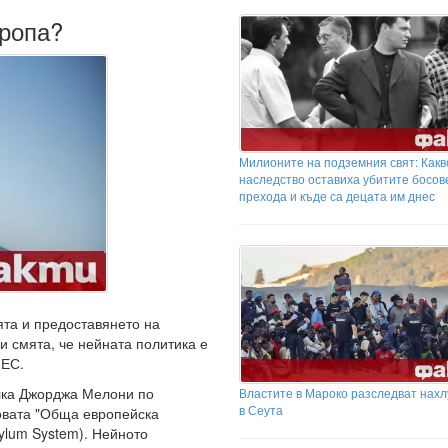
вропа?
Милионите на подземния свят: Какв
наследство оставиха убитите босов
прехода и къде са децата им днес
ята и предоставянето на
 смята, че нейната политика е
 ЕС.
лка Джорджа Мелони по
Властите в Мароко разследват нах
в Сеута
овата "Обща европейска
ylum System). Нейното