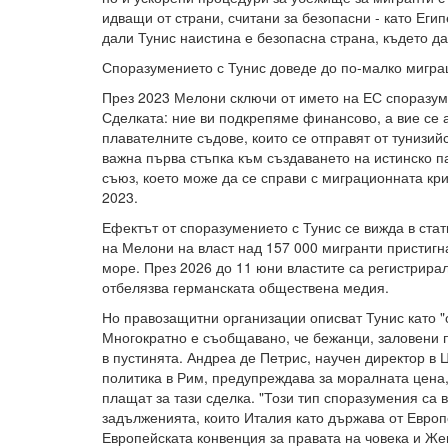
идващи от страни, считани за безопасни - като Егип
дали Тунис наистина е безопасна страна, където д
Споразумението с Тунис доведе до по-малко мигра
През 2023 Мелони сключи от името на ЕС споразум
Сделката: ние ви подкрепяме финансово, а вие се 
плавателните съдове, които се отправят от тунизий
важна първа стъпка към създаването на истинско п
съюз, което може да се справи с миграционната кр
2023.
Ефектът от споразумението с Тунис се вижда в стат
на Мелони на власт над 157 000 мигранти пристиг
море. През 2026 до 11 юни властите са регистрира
отбелязва германската обществена медия.
Но правозащитни организации описват Тунис като "о
Многократно е съобщавано, че бежанци, заловени п
в пустинята. Андреа де Петрис, научен директор в 
политика в Рим, предупреждава за моралната цена,
плащат за тази сделка. "Този тип споразумения са 
задълженията, които Италия като държава от Евро
Европейската конвенция за правата на човека и Же