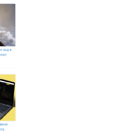
всичко“ преди реванша с ЦСКА 1948
Днес лятото се обръща към
есента: Какви са традициите и
поверията на Преображение Господне
Хирошима отбеляза 81 години от
атомната бомбардировка с
призив за свят без ядрени оръжия
н код в
упят
твени
опа