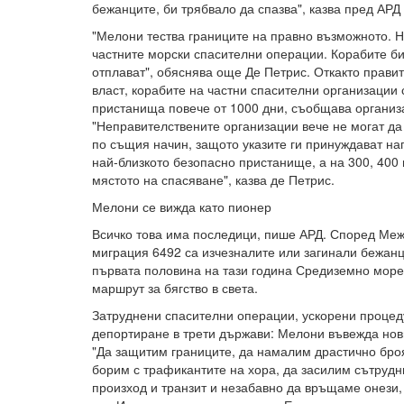
бежанците, би трябвало да спазва", казва пред АРД
"Мелони тества границите на правно възможното. Н
частните морски спасителни операции. Корабите би
отплават", обяснява още Де Петрис. Откакто прави
власт, корабите на частни спасителни организации
пристанища повече от 1000 дни, съобщава организ
"Неправителствените организации вече не могат д
по същия начин, защото указите ги принуждават на
най-близкото безопасно пристанище, а на 300, 400
мястото на спасяване", казва де Петрис.
Мелони се вижда като пионер
Всичко това има последици, пише АРД. Според Ме
миграция 6492 са изчезналите или загинали бежанц
първата половина на тази година Средиземно море
маршрут за бягство в света.
Затруднени спасителни операции, ускорени процед
депортиране в трети държави: Мелони въвежда нови
"Да защитим границите, да намалим драстично броя
борим с трафикантите на хора, да засилим сътрудн
произход и транзит и незабавно да връщаме онези,