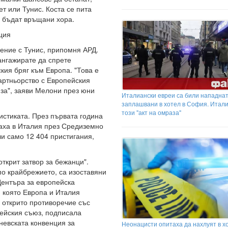
ет или Тунис. Коста се пита
а бъдат връщани хора.
ция
ение с Тунис, припомня АРД.
ангажирате да спрете
ския бряг към Европа. "Това е
артньорство с Европейския
иза", заяви Мелони през юни
Италиански евреи са били нападнат
заплашвани в хотел в София. Итал
този "акт на омраза"
истиката. През първата година
наха в Италия през Средиземно
ли само 12 404 пристигания,
ткрит затвор за бежанци".
о крайбрежието, са изоставяни
Центъра за европейска
 която Европа и Италия
в открито противоречие със
пейския съюз, подписала
невската конвенция за
Неонацисти опитаха да нахлуят в х