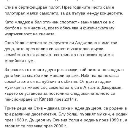
Стив е сертифициран пилот. През годините често сам е
пилотирал малки самолети, за да пътува между концертите.
Като младеж е бил отличен спортист - занимавал се е с
футбол и гимнастика, което обяснява и физическата му
издръжливост на сцената.
Стив Уолш е женен за съпругата си Анджелина и има три
деца, като през целия си живот съзнателно държи
семейството си далеч от светлината на прожекторите и
медийния шум.
За разлика от много други рок звезди, той никога не споделя
детайли за сватби или минали връзки. Избягва да показва
семейството си на публични събития. От дълги години
музикантът живее със семейството си в Атланта, Джорджия,
където се установи за постоянно след окончателното си
пенсиониране от Kansas през 2014 г.
Трите деца на Стив – двама сина и една дъщеря, са родени в
три различни десетилетия. Блу Уолш, първият му син, е роден
през 1980 г. Дъщеря му Оливия Уолш е родена през 1999 г., а
вторият се появява през 2006 г.