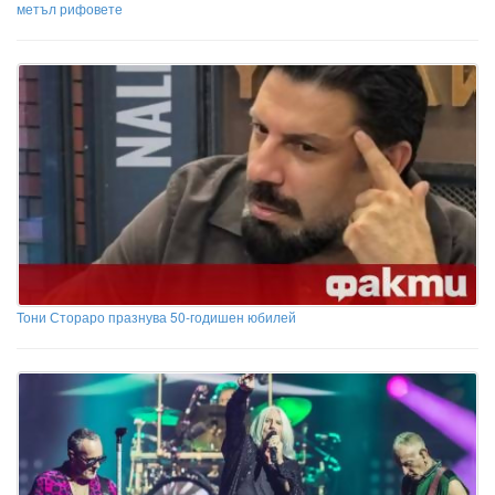
метъл рифовете
Тони Стораро празнува 50-годишен юбилей