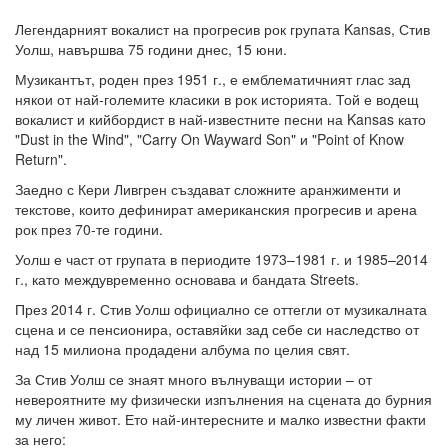
Легендарният вокалист на прогресив рок групата Kansas, Стив
Уолш, навършва 75 години днес, 15 юни.
Музикантът, роден през 1951 г., е емблематичният глас зад
някои от най-големите класики в рок историята. Той е водещ
вокалист и кийбордист в най-известните песни на Kansas като
"Dust in the Wind", "Carry On Wayward Son" и "Point of Know
Return".
Заедно с Кери Ливгрен създават сложните аранжименти и
текстове, които дефинират американския прогресив и арена
рок през 70-те години.
Уолш е част от групата в периодите 1973–1981 г. и 1985–2014
г., като междувременно основава и бандата Streets.
През 2014 г. Стив Уолш официално се оттегли от музикалната
сцена и се пенсионира, оставяйки зад себе си наследство от
над 15 милиона продадени албума по целия свят.
За Стив Уолш се знаят много вълнуващи истории – от
невероятните му физически изпълнения на сцената до бурния
му личен живот. Ето най-интересните и малко известни факти
за него: