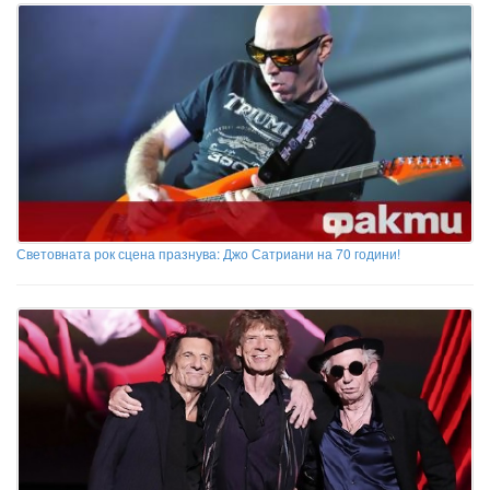
Световната рок сцена празнува: Джо Сатриани на 70 години!