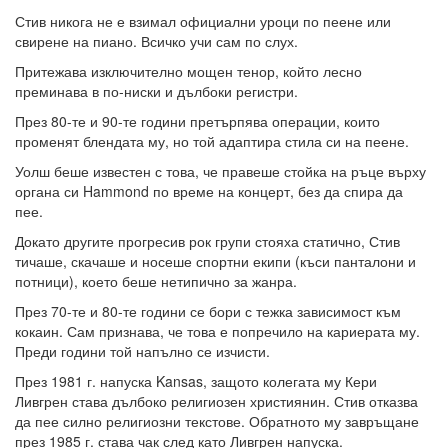
Стив никога не е взимал официални уроци по пеене или
свирене на пиано. Всичко учи сам по слух.
Притежава изключително мощен тенор, който лесно
преминава в по-ниски и дълбоки регистри.
През 80-те и 90-те години претърпява операции, които
променят блендата му, но той адаптира стила си на пеене.
Уолш беше известен с това, че правеше стойка на ръце върху
органа си Hammond по време на концерт, без да спира да
пее.
Докато другите прогресив рок групи стояха статично, Стив
тичаше, скачаше и носеше спортни екипи (къси панталони и
потници), което беше нетипично за жанра.
През 70-те и 80-те години се бори с тежка зависимост към
кокаин. Сам признава, че това е попречило на кариерата му.
Преди години той напълно се изчисти.
През 1981 г. напуска Kansas, защото колегата му Кери
Ливгрен става дълбоко религиозен християнин. Стив отказва
да пее силно религиозни текстове. Обратното му завръщане
през 1985 г. става чак след като Ливгрен напуска.