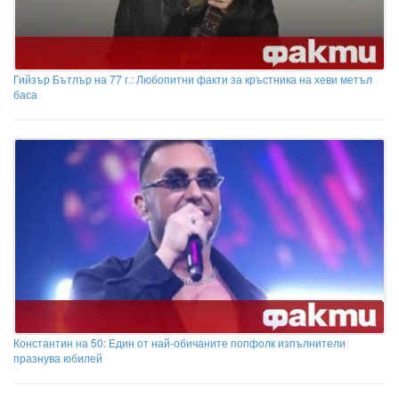
Гийзър Бътлър на 77 г.: Любопитни факти за кръстника на хеви метъл
баса
Константин на 50: Един от най-обичаните попфолк изпълнители
празнува юбилей