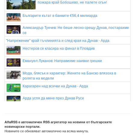
пожара край Бобошево, не палете огън!
Българите кътат в банките €56,4 милиарда
Александър Тунчев: Не беше лесно срещу Дунав, постарахме
се
"Напрежение" край тъчлинията и след края на Дунав - Арда
Нестеров се класира на финал в Пловдив
Емануел Луканов: Направихме наивни грешки
Мода, блясък и характер: Жените на Банско влязоха в
ролята на модели
Карагарен над всички на Дунав - Арда
Арда успя да мине през Дунав Русе
Задържаха мъж за палежа на луксозния "Майбах" на Митьо
Очите в Слънчев бряг
AlfaRSS е автоматичен RSS агрегатор на новини от българските
новинарски портали.
Новините се обновяват автоматично на всяка минута.