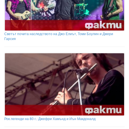
Светът почита наследството на Джо Елиът, Томи Боулин и Джери
Гарсия
Рок легенди на 80 г.: Джефри Хамънд и Иън Макдоналд