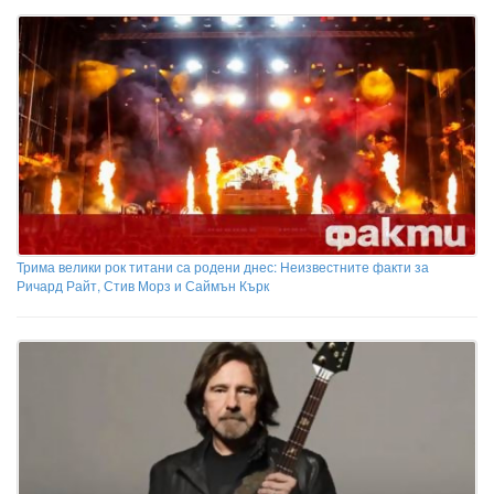
Трима велики рок титани са родени днес: Неизвестните факти за
Ричард Райт, Стив Морз и Саймън Кърк