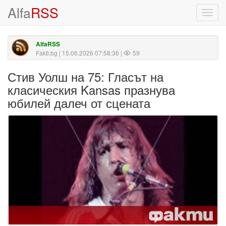
Alfa
RSS
Toggl
navig
AlfaRSS
Fakti.bg
| 15.06.2026 07:58:36 |
59
Стив Уолш на 75: Гласът на
класическия Kansas празнува
юбилей далеч от сцената