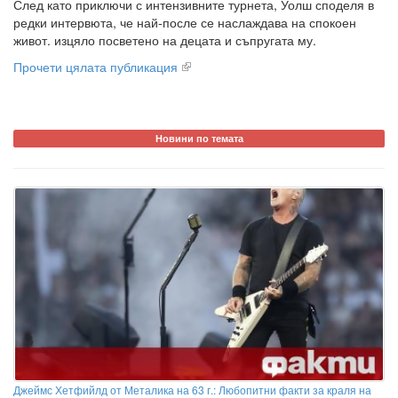
След като приключи с интензивните турнета, Уолш споделя в
редки интервюта, че най-после се наслаждава на спокоен
живот. изцяло посветено на децата и съпругата му.
Прочети цялата публикация
Новини по темата
Джеймс Хетфийлд от Металика на 63 г.: Любопитни факти за краля на