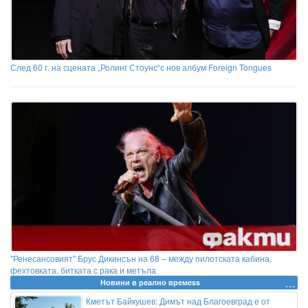
След 60 г. на сцената „Ролинг Стоунс“с нов албум Foreign Tongues
"Ренесансовият" Брус Дикинсън на 68 – между пилотската кабина,
фехтовката, битката с рака и метъла
Новини в реално времеss
Кметът Байкушев: Димът над Благоевград е от