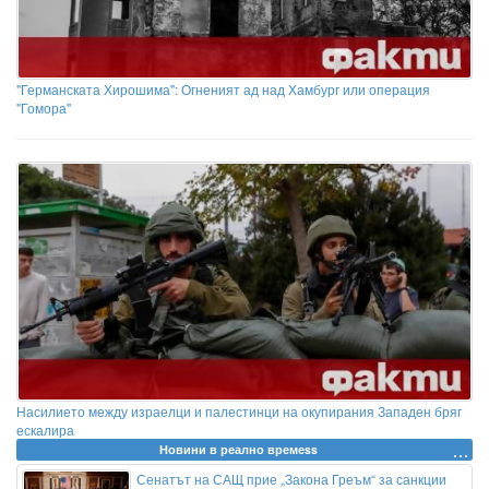
"Германската Хирошима": Огненият ад над Хамбург или операция
"Гомора"
Насилието между израелци и палестинци на окупирания Западен бряг
ескалира
Новини в реално времеss
Сенатът на САЩ прие „Закона Греъм“ за санкции