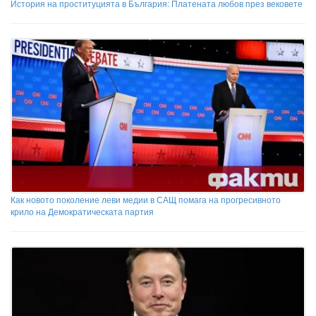
История на проституцията в България: Платената любов през вековете
Как новото поколение леви медии в САЩ помага на прогресивното
крило на Демократическата партия