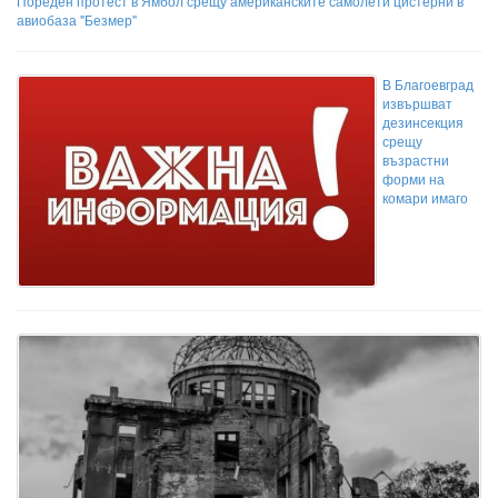
Пореден протест в Ямбол срещу американските самолети цистерни в
авиобаза "Безмер"
В Благоевград
извършват
дезинсекция
срещу
възрастни
форми на
комари имаго