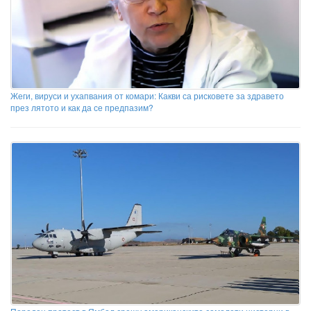
Жеги, вируси и ухапвания от комари: Какви са рисковете за здравето
през лятото и как да се предпазим?