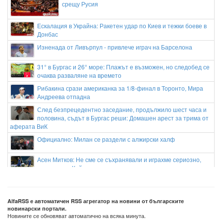
срещу Русия
Ескалация в Украйна: Ракетен удар по Киев и тежки боеве в
Донбас
Изненада от Ливърпул - привлече играч на Барселона
31° в Бургас и 26° море: Плажът е възможен, но следобед се
очаква разваляне на времето
Рибакина срази американка за 1/8-финал в Торонто, Мира
Андреева отпадна
След безпрецедентно заседание, продължило шест часа и
половина, съдът в Бургас реши: Домашен арест за трима от
аферата ВиК
Официално: Милан се раздели с алжирски халф
Асен Митков: Не сме се съхранявали и играхме сериозно,
реваншът с Кайрат ще е по-труден
Сенатът на САЩ прие с голямо мнозинство нов пакет
санкции срещу Русия
AlfaRSS е автоматичен RSS агрегатор на новини от българските
Пуснаха под домашен арест бившия шеф на ВиК-Бургас и
новинарски портали.
още двама служители на дружеството
Новините се обновяват автоматично на всяка минута.